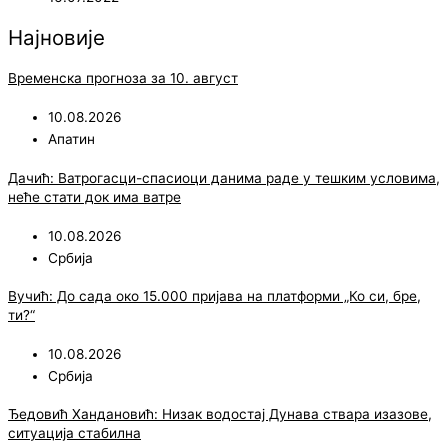
Најновије
Временска прогноза за 10. август
10.08.2026
Апатин
Дачић: Ватрoгасци-спасиоци данима раде у тешким условима,
неће стати док има ватре
10.08.2026
Србија
Вучић: До сада око 15.000 пријава на платформи „Ко си, бре,
ти?“
10.08.2026
Србија
Ђедовић Хандановић: Низак водостај Дунава ствара изазове,
ситуација стабилна