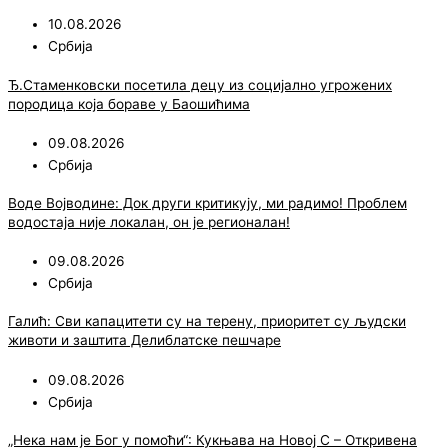
10.08.2026
Србија
Ђ.Стаменковски посетила децу из социјално угрожених
породица која бораве у Баошићима
09.08.2026
Србија
Воде Војводине: Док други критикују, ми радимо! Проблем
водостаја није локалан, он је регионалан!
09.08.2026
Србија
Галић: Сви капацитети су на терену, приоритет су људски
животи и заштита Делиблатске пешчаре
09.08.2026
Србија
„Нека нам је Бог у помоћи“: Кукњава на Новој С – Откривена