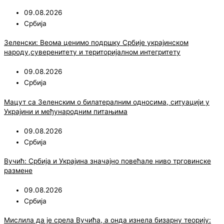
09.08.2026
Србија
Зеленски: Веома ценимо подршку Србије украјинском
народу,суверенитету и територијалном интегритету
09.08.2026
Србија
Мацут са Зеленским о билатералним односима, ситуацији у
Украјини и међународним питањима
09.08.2026
Србија
Вучић: Србија и Украјина значајно повећале ниво трговинске
размене
09.08.2026
Србија
Мислила да је срела Вучића, а онда изнела бизарну теорију: