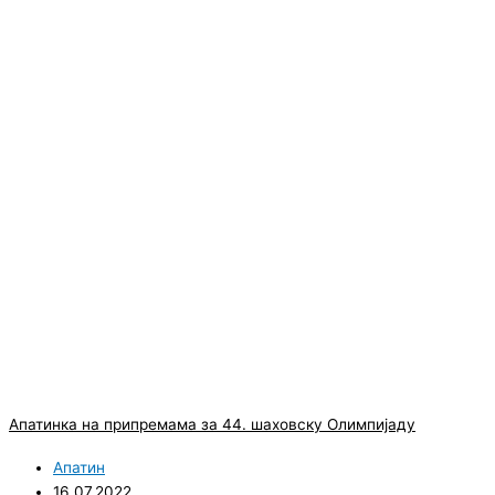
Апатинка на припремама за 44. шаховску Олимпијаду
Апатин
16.07.2022