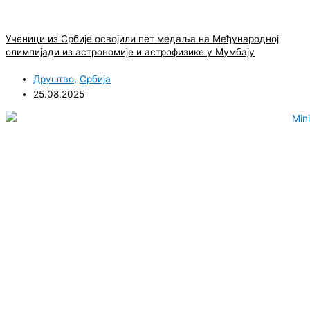
Ученици из Србије освојили пет медаља на Међународној
олимпијади из астрономије и астрофизике у Мумбају
Друштво
,
Србија
25.08.2025