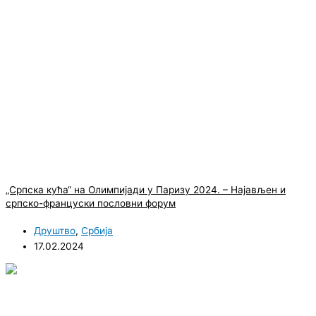
„Српска кућа“ на Олимпијади у Паризу 2024. – Најављен и
српско-француски пословни форум
Друштво
,
Србија
17.02.2024