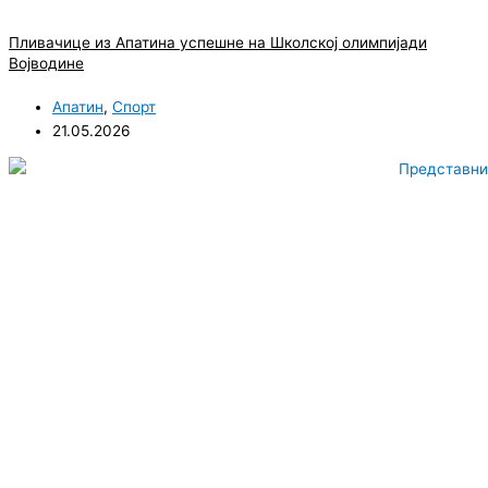
Пливачице из Апатина успешне на Школској олимпијади
Војводине
Апатин
,
Спорт
21.05.2026