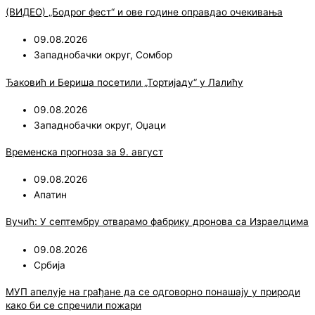
(ВИДЕО) „Бодрог фест“ и ове године оправдао очекивања
09.08.2026
Западнобачки округ
,
Сомбор
Ђаковић и Бериша посетили „Тортијаду“ у Лалићу
09.08.2026
Западнобачки округ
,
Оџаци
Временска прогноза за 9. август
09.08.2026
Апатин
Вучић: У септембру отварамо фабрику дронова са Израелцима
09.08.2026
Србија
МУП апелује на грађане да се одговорно понашају у природи
како би се спречили пожари