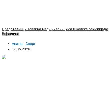
Представници Апатина међу учесницима Школске олимпијаде
Војводине
Апатин
,
Спорт
19.05.2026