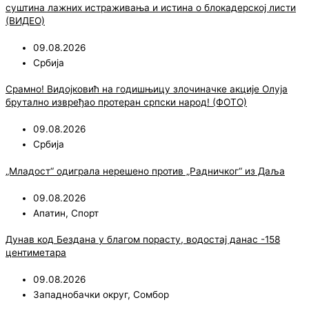
суштина лажних истраживања и истина о блокадерској листи
(ВИДЕО)
09.08.2026
Србија
Срамно! Видојковић на годишњицу злочиначке акције Олуја
брутално извређао протеран српски народ! (ФОТО)
09.08.2026
Србија
„Младост“ одиграла нерешено против „Радничког“ из Даља
09.08.2026
Апатин
,
Спорт
Дунав код Бездана у благом порасту, водостај данас -158
центиметара
09.08.2026
Западнобачки округ
,
Сомбор