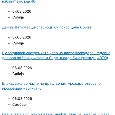
набавићемо још 40
07.08.2026
Србија
Дачић: Ватрогасци-спасиоци су понос целе Србије
07.08.2026
Србија
Бјелогрлићев екстремиста упао на листу блокадера: Редовно
дивљао по Чачку и Новом Саду, а сада би у фотељу (ФОТО)
06.08.2026
Србија
Блокадерка са листе на друштвеним мрежама отворено
промовише марихуану
06.08.2026
Сомбор
Ова је гора и од ментора Грухоњића! Лице лешинарке: Бојана