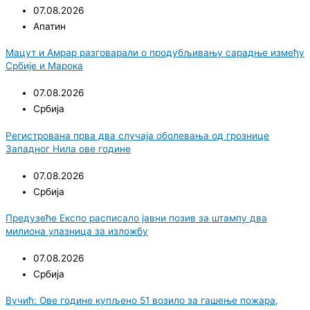
07.08.2026
Апатин
Мацут и Амрар разговарали о продубљивању сарадње између
Србије и Марока
07.08.2026
Србија
Регистрована прва два случаја оболевања од грознице
Западног Нила ове године
07.08.2026
Србија
Предузеће Експо расписало јавни позив за штампу два
милиона улазница за изложбу
07.08.2026
Србија
Вучић: Ове године купљено 51 возило за гашење пожара,