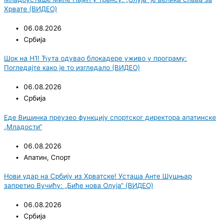
Хрвате (ВИДЕО)
06.08.2026
Србија
Шок на Н1! Ћута одувао блокадере уживо у програму:
Погледајте како је то изгледало (ВИДЕО)
06.08.2026
Србија
Еде Вишинка преузео функцију спортског директора апатинске
„Младости“
06.08.2026
Апатин
,
Спорт
Нови удар на Србију из Хрватске! Усташа Анте Шушњар
запретио Вучићу: „Биће нова Олуја“ (ВИДЕО)
06.08.2026
Србија