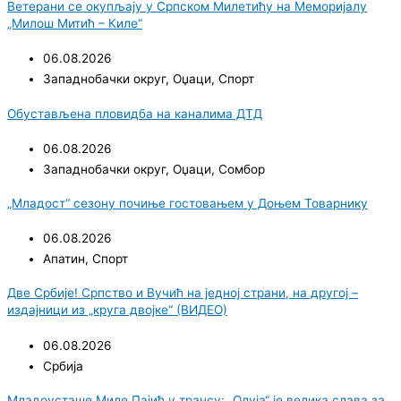
Ветерани се окупљају у Српском Милетићу на Меморијалу
„Милош Митић – Киле“
06.08.2026
Западнобачки округ
,
Оџаци
,
Спорт
Обустављена пловидба на каналима ДТД
06.08.2026
Западнобачки округ
,
Оџаци
,
Сомбор
„Младост“ сезону почиње гостовањем у Доњем Товарнику
06.08.2026
Апатин
,
Спорт
Две Србије! Српство и Вучић на једној страни, на другој –
издајници из „круга двојке“ (ВИДЕО)
06.08.2026
Србија
Младоусташе Миле Пајић у трансу: „Олуја“ је велика слава за