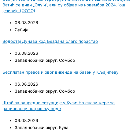
Ватић се диви „Олуји“, али су објаве из новембра 2024. још
језивије (ФОТО)
06.08.2026
Србија
Водостај Дунава код Бездана благо порастао
06.08.2026
Западнобачки округ
,
Сомбор
Бесплатан превоз и овог викенда на базен у Кљајићеву
06.08.2026
Западнобачки округ
,
Сомбор
Штаб за ванредне ситуације у Кули: На снази мере за
рационалну потрошњу воде
06.08.2026
Западнобачки округ
,
Кула