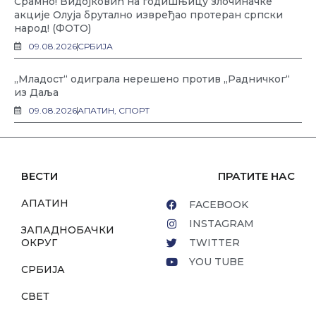
Срамно! Видојковић на годишњицу злочиначке
акције Олуја брутално извређао протеран српски
народ! (ФОТО)
09.08.2026
СРБИЈА
„Младост“ одиграла нерешено против „Радничког“
из Даља
09.08.2026
АПАТИН
,
СПОРТ
ВЕСТИ
ПРАТИТЕ НАС
АПАТИН
FACEBOOK
INSTAGRAM
ЗАПАДНОБАЧКИ
ОКРУГ
TWITTER
YOU TUBE
СРБИЈА
СВЕТ