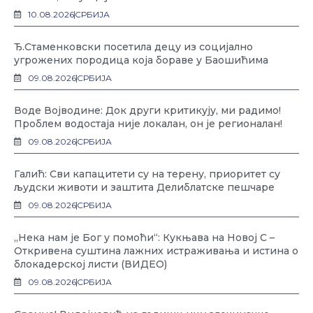
10.08.2026
СРБИЈА
Ђ.Стаменковски посетила децу из социјално
угрожених породица која бораве у Баошићима
09.08.2026
СРБИЈА
Воде Војводине: Док други критикују, ми радимо!
Проблем водостаја није локалан, он је регионалан!
09.08.2026
СРБИЈА
Галић: Сви капацитети су на терену, приоритет су
људски животи и заштита Делиблатске пешчаре
09.08.2026
СРБИЈА
„Нека нам је Бог у помоћи“: Кукњава на Новој С –
Откривена суштина лажних истраживања и истина о
блокадерској листи (ВИДЕО)
09.08.2026
СРБИЈА