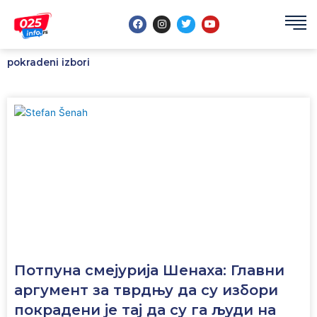
Пређи
F
I
T
Y
на
a
n
w
o
садржај
c
s
i
u
e
t
t
t
b
a
t
u
pokradeni izbori
o
g
e
b
o
r
r
e
k
a
m
Потпуна смејурија Шенаха: Главни
аргумент за тврдњу да су избори
покрадени је тај да су га људи на