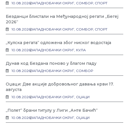
10.08.2026
ЗАПАДНОБАЧКИ ОКРУГ
,
СОМБОР
,
СПОРТ
Безданци блистали на Међународној регати „Бегеј
2026“
10.08.2026
ЗАПАДНОБАЧКИ ОКРУГ
,
СОМБОР
,
СПОРТ
„Кулска регата“ одложена због ниског водостаја
10.08.2026
ЗАПАДНОБАЧКИ ОКРУГ
,
КУЛА
Дунав код Бездана поново у благом паду
10.08.2026
ЗАПАДНОБАЧКИ ОКРУГ
,
СОМБОР
Оџаци: Две акције добровољног давања крви 17.
августа
10.08.2026
ЗАПАДНОБАЧКИ ОКРУГ
,
ОЏАЦИ
„Полет“ брани титулу у Лиги „Анте Бачић“
10.08.2026
ЗАПАДНОБАЧКИ ОКРУГ
,
ОЏАЦИ