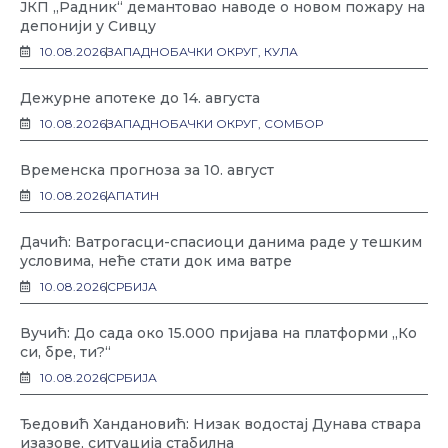
ЈКП „Радник“ демантовао наводе о новом пожару на
депонији у Сивцу
10.08.2026
ЗАПАДНОБАЧКИ ОКРУГ
,
КУЛА
Дежурне апотеке до 14. августа
10.08.2026
ЗАПАДНОБАЧКИ ОКРУГ
,
СОМБОР
Временска прогноза за 10. август
10.08.2026
АПАТИН
Дачић: Ватрoгасци-спасиоци данима раде у тешким
условима, неће стати док има ватре
10.08.2026
СРБИЈА
Вучић: До сада око 15.000 пријава на платформи „Ко
си, бре, ти?“
10.08.2026
СРБИЈА
Ђедовић Хандановић: Низак водостај Дунава ствара
изазове, ситуација стабилна