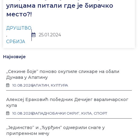
улицама питали где је бирачко
место?!
ДРУШТВО
,
25.01.2024
СРБИЈА
Најновије
„Секине боје“ поново окупиле сликаре на обали
Дунава у Апатину
10.08.2026
АПАТИН
,
КУЛТУРА
Алексеј Ераковић победник Дечијег вараличарског
купа
10.08.2026
ЗАПАДНОБАЧКИ ОКРУГ
,
КУЛА
,
СПОРТ
„Јединство“ и „Ђурђин“ одмерили снаге у
припремном мечу