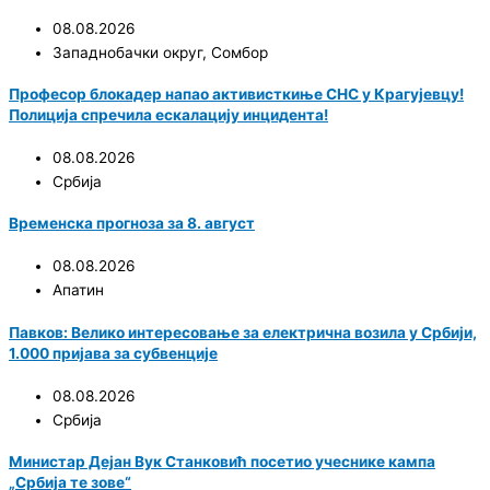
08.08.2026
Западнобачки округ
,
Сомбор
Професор блокадер напао активисткиње СНС у Крагујевцу!
Полиција спречила ескалацију инцидента!
08.08.2026
Србија
Временска прогноза за 8. август
08.08.2026
Апатин
Павков: Велико интересовање за електрична возила у Србији,
1.000 пријава за субвенције
08.08.2026
Србија
Министар Дејан Вук Станковић посетио учеснике кампа
„Србија те зове“