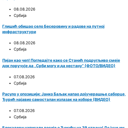
08.08.2026
Србија
Глишић обишао село Бесеровину и радове на путној
инфраструктури
08.08.2026
Србија
Пијан као чеп! Погледајте како се Станић подругљиво смеје
док поручује да „Срби могу и да нестану“ (ФОТО/ВИДЕО)
07.08.2026
Србија
Расуло у опозицији: Јанко Баљак напао дојучерашње саборце,
Ђурић најавио самосталан излазак на изборе (ВИДЕО)
07.08.2026
Србија
Блокадери написали досије о Ђокићу на 39 страна! До јуче им