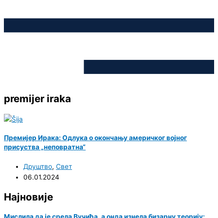
premijer iraka
Премијер Ирака: Одлука о окончању америчког војног
присуства „неповратна“
Друштво
,
Свет
06.01.2024
Најновије
Мислила да је срела Вучића, а онда изнела бизарну теорију: