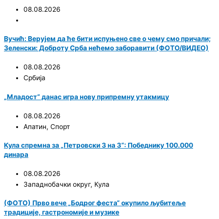
08.08.2026
Вучић: Верујем да ће бити испуњено све о чему смо причали;
Зеленски: Доброту Срба нећемо заборавити (ФОТО/ВИДЕО)
08.08.2026
Србија
„Младост“ данас игра нову припремну утакмицу
08.08.2026
Апатин
,
Спорт
Кула спремна за „Петровски 3 на 3“: Победнику 100.000
динара
08.08.2026
Западнобачки округ
,
Кула
(ФОТО) Прво вече „Бодрог феста“ окупило љубитеље
традиције, гастрономије и музике