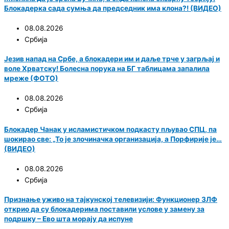
Блокадерка сада сумња да председник има клона?! (ВИДЕО)
08.08.2026
Србија
Језив напад на Србе, а блокадери им и даље трче у загрљај и
воле Хрватску! Болесна порука на БГ таблицама запалила
мреже (ФОТО)
08.08.2026
Србија
Блокадер Чанак у исламистичком подкасту пљувао СПЦ, па
шокирао све: „То је злочиначка организација, а Порфирије је…
(ВИДЕО)
08.08.2026
Србија
Признање уживо на тајкунској телевизији: Функционер ЗЛФ
открио да су блокадерима поставили услове у замену за
подршку – Ево шта морају да испуне