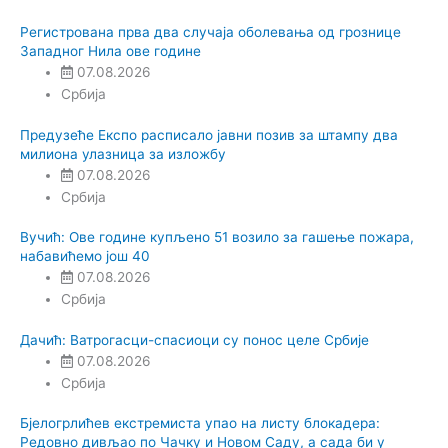
Регистрована прва два случаја оболевања од грознице
Западног Нила ове године
07.08.2026
Србија
Предузеће Експо расписало јавни позив за штампу два
милиона улазница за изложбу
07.08.2026
Србија
Вучић: Ове године купљено 51 возило за гашење пожара,
набавићемо још 40
07.08.2026
Србија
Дачић: Ватрогасци-спасиоци су понос целе Србије
07.08.2026
Србија
Бјелогрлићев екстремиста упао на листу блокадера:
Редовно дивљао по Чачку и Новом Саду, а сада би у