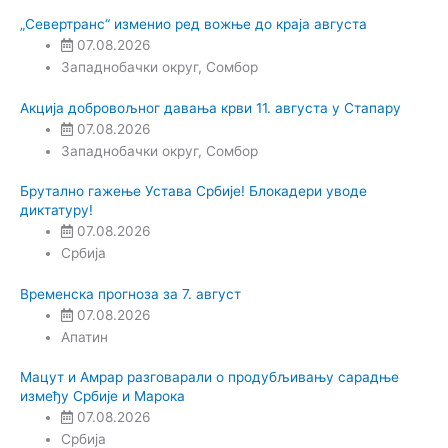
„Севертранс“ изменио ред вожње до краја августа
07.08.2026
Западнобачки округ
,
Сомбор
Акција добровољног давања крви 11. августа у Стапару
07.08.2026
Западнобачки округ
,
Сомбор
Брутално гажење Устава Србије! Блокадери уводе
диктатуру!
07.08.2026
Србија
Временска прогноза за 7. август
07.08.2026
Апатин
Мацут и Амрар разговарали о продубљивању сарадње
између Србије и Марока
07.08.2026
Србија