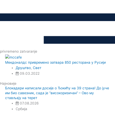
privremeno zatvaranje
Мекдоналдс привремено затвара 850 ресторана у Русији
Друштво
,
Свет
09.03.2022
Најновије
Блокадери написали досије о Ђокићу на 39 страна! До јуче
им био савезник, сада је “високоризичан“ – Ово му
стављају на терет
07.08.2026
Србија