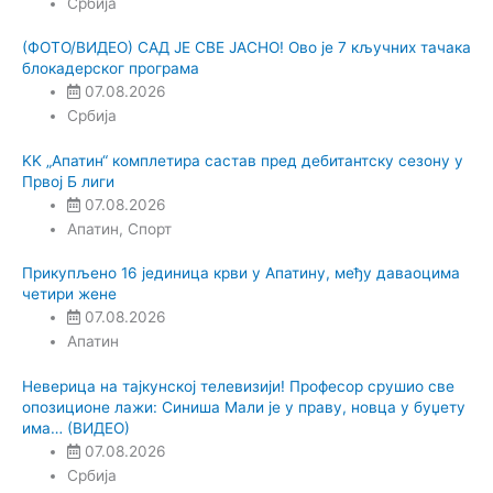
Србија
(ФОТО/ВИДЕО) САД ЈЕ СВЕ ЈАСНО! Ово је 7 кључних тачака
блокадерског програма
07.08.2026
Србија
KK „Апатин“ комплетира састав пред дебитантску сезону у
Првој Б лиги
07.08.2026
Апатин
,
Спорт
Прикупљено 16 јединица крви у Апатину, међу даваоцима
четири жене
07.08.2026
Апатин
Неверица на тајкунској телевизији! Професор срушио све
опозиционе лажи: Синиша Мали је у праву, новца у буџету
има… (ВИДЕО)
07.08.2026
Србија