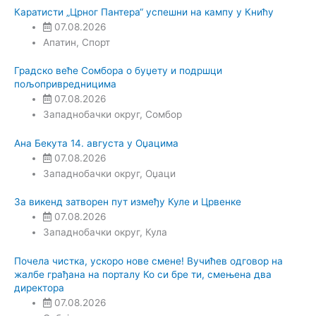
Каратисти „Црног Пантера“ успешни на кампу у Книћу
07.08.2026
Апатин
,
Спорт
Градско веће Сомбора о буџету и подршци
пољопривредницима
07.08.2026
Западнобачки округ
,
Сомбор
Ана Бекута 14. августа у Оџацима
07.08.2026
Западнобачки округ
,
Оџаци
За викенд затворен пут између Куле и Црвенке
07.08.2026
Западнобачки округ
,
Кула
Почела чистка, ускоро нове смене! Вучићев одговор на
жалбе грађана на порталу Ко си бре ти, смењена два
директора
07.08.2026