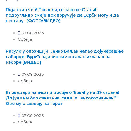
Пијан као чеп! Погледајте како се Станић
подругљиво смеје док поручује да „Срби могу и да
нестану“ (ФОТО/ВИДЕО)
07.08.2026
Србија
Расуло у опозицији: Јанко Баљак напао дојучерашње
саборце, Ђурић најавио самосталан излазак на
изборе (ВИДЕО)
07.08.2026
Србија
Блокадери написали досије о Ђокићу на 39 страна!
До јуче им био савезник, сада је “високоризичан“ –
Ово му стављају на терет
07.08.2026
Србија