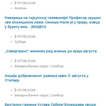
07.08.2026
Апатин
Неверица на тајкунској телевизији! Професор срушио
све опозиционе лажи: Синиша Мали је у праву, новца
у буџету има… (ВИДЕО)
07.08.2026
Србија
„Севертранс“ изменио ред вожње до краја августа
07.08.2026
Западнобачки округ
,
Сомбор
Акција добровољног давања крви 11. августа у
Стапару
07.08.2026
Западнобачки округ
,
Сомбор
Брутално гажење Устава Србије! Блокадери уводе