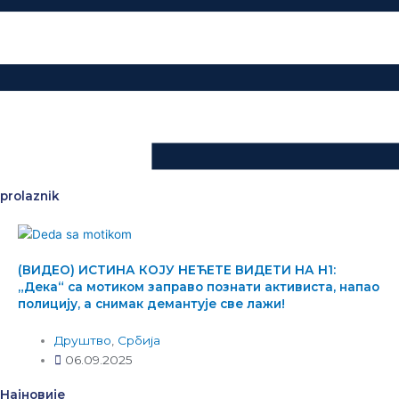
prolaznik
(ВИДЕО) ИСТИНА КОЈУ НЕЋЕТЕ ВИДЕТИ НА Н1:
„Дека“ са мотиком заправо познати активиста, напао
полицију, а снимак демантује све лажи!
Друштво
,
Србија
06.09.2025
Најновије