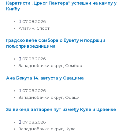
Каратисти „Црног Пантера“ успешни на кампу у
Книћу
07.08.2026
Апатин
,
Спорт
Градско веће Сомбора о буџету и подршци
пољопривредницима
07.08.2026
Западнобачки округ
,
Сомбор
Ана Бекута 14. августа у Оџацима
07.08.2026
Западнобачки округ
,
Оџаци
За викенд затворен пут између Куле и Црвенке
07.08.2026
Западнобачки округ
,
Кула