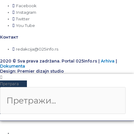
Facebook
Instagram
Twitter
You Tube
Контакт
redakcija@025info.rs
2020 © Sva prava zadržana. Portal 025info.rs |
Arhiva
|
Dokumenta
Design: Premier dizajn studio
Претрага
НАСЛОВНА