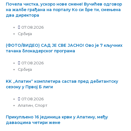
Почела чистка, ускоро нове смене! Вучићев одговор
на жалбе грађана на порталу Ко си бре ти, смењена
два директора
07.08.2026
Србија
(ФОТО/ВИДЕО) САД ЈЕ СВЕ ЈАСНО! Ово је 7 кључних
тачака блокадерског програма
07.08.2026
Србија
KK „Апатин“ комплетира састав пред дебитантску
сезону у Првој Б лиги
07.08.2026
Апатин
,
Спорт
Прикупљено 16 јединица крви у Апатину, међу
даваоцима четири жене