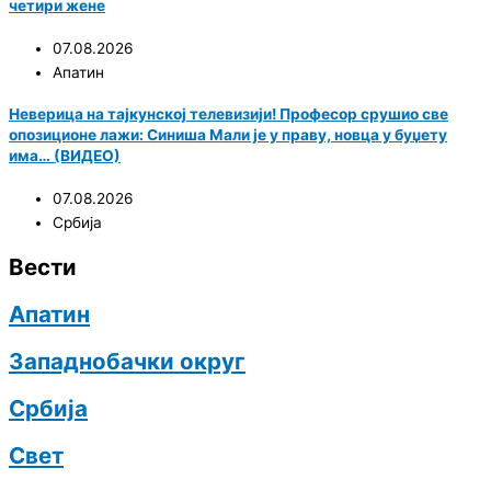
четири жене
07.08.2026
Апатин
Неверица на тајкунској телевизији! Професор срушио све
опозиционе лажи: Синиша Мали је у праву, новца у буџету
има… (ВИДЕО)
07.08.2026
Србија
Вести
Апатин
Западнобачки округ
Србија
Свет