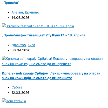
„Пролеће“
Апатин
,
Друштво
14.05.2026
„Пролећни фестивал цвећа“ у Кули 17. и 18. априла
Друштво
,
Кула
06.04.2026
Крпељи већ харају Србијом! Лекари упозоравају на опасан
знак на кожи који не смете да игноришете
Србија
12.03.2026