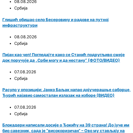
08.08.2026
Србија
Глишић обишао село Бесеровину и радове на путној
инфраструктури
08.08.2026
Србија
Пијан као чеп! Погледајте како се Станић подругљиво смеје
док поручује да „Срби могу и да нестану“ (ФОТО/ВИДЕО)
07.08.2026
Србија
Расуло у опозицији: Јанко Баљак напао дојучерашње саборце,
Ђурић најавио самосталан излазак на изборе (ВИДЕО)
07.08.2026
Србија
Блокадери написали досије о Ђокићу на 39 страна! До јуче им
био савезник, сада је “високоризичан“ – Ово му стављају на