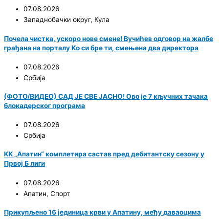
07.08.2026
Западнобачки округ
,
Кула
Почела чистка, ускоро нове смене! Вучићев одговор на жалбе
грађана на порталу Ко си бре ти, смењена два директора
07.08.2026
Србија
(ФОТО/ВИДЕО) САД ЈЕ СВЕ ЈАСНО! Ово је 7 кључних тачака
блокадерског програма
07.08.2026
Србија
KK „Апатин“ комплетира састав пред дебитантску сезону у
Првој Б лиги
07.08.2026
Апатин
,
Спорт
Прикупљено 16 јединица крви у Апатину, међу даваоцима