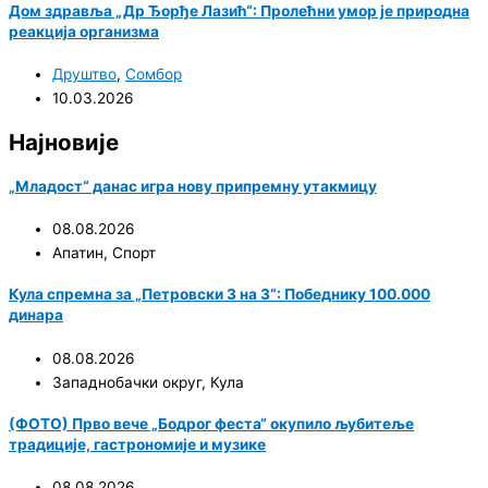
Дом здравља „Др Ђорђе Лазић“: Пролећни умор је природна
реакција организма
Друштво
,
Сомбор
10.03.2026
Најновије
„Младост“ данас игра нову припремну утакмицу
08.08.2026
Апатин
,
Спорт
Кула спремна за „Петровски 3 на 3“: Победнику 100.000
динара
08.08.2026
Западнобачки округ
,
Кула
(ФОТО) Прво вече „Бодрог феста“ окупило љубитеље
традиције, гастрономије и музике
08.08.2026