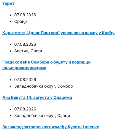
терет
07.08.2026
Србија
Каратисти „Црног Пантера“ успешни на кампу у Книћу
07.08.2026
Апатин
,
Спорт
Градско веће Сомбора о буџету и подршци
пољопривредницима
07.08.2026
Западнобачки округ
,
Сомбор
Ана Бекута 14. августа у Оџацима
07.08.2026
Западнобачки округ
,
Оџаци
За викенд затворен пут између Куле и Црвенке