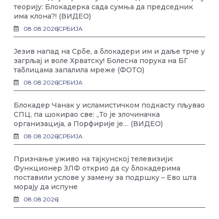
теорију: Блокадерка сада сумња да председник
има клона?! (ВИДЕО)
08.08.2026
СРБИЈА
Језив напад на Србе, а блокадери им и даље трче у
загрљај и воле Хрватску! Болесна порука на БГ
таблицама запалила мреже (ФОТО)
08.08.2026
СРБИЈА
Блокадер Чанак у исламистичком подкасту пљувао
СПЦ, па шокирао све: „То је злочиначка
организација, а Порфирије је… (ВИДЕО)
08.08.2026
СРБИЈА
Признање уживо на тајкунској телевизији:
Функционер ЗЛФ открио да су блокадерима
поставили услове у замену за подршку – Ево шта
морају да испуне
08.08.2026