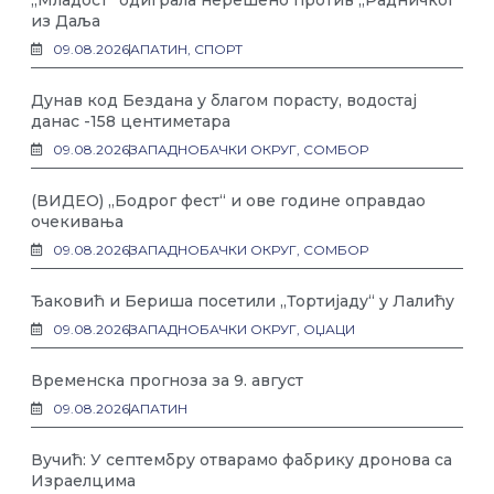
„Младост“ одиграла нерешено против „Радничког“
из Даља
09.08.2026
АПАТИН
,
СПОРТ
Дунав код Бездана у благом порасту, водостај
данас -158 центиметара
09.08.2026
ЗАПАДНОБАЧКИ ОКРУГ
,
СОМБОР
(ВИДЕО) „Бодрог фест“ и ове године оправдао
очекивања
09.08.2026
ЗАПАДНОБАЧКИ ОКРУГ
,
СОМБОР
Ђаковић и Бериша посетили „Тортијаду“ у Лалићу
09.08.2026
ЗАПАДНОБАЧКИ ОКРУГ
,
ОЏАЦИ
Временска прогноза за 9. август
09.08.2026
АПАТИН
Вучић: У септембру отварамо фабрику дронова са
Израелцима