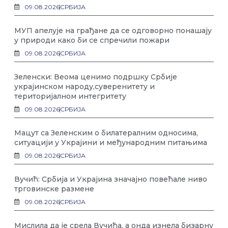
09.08.2026
СРБИЈА
МУП апелује на грађане да се одговорно понашају
у природи како би се спречили пожари
09.08.2026
СРБИЈА
Зеленски: Веома ценимо подршку Србије
украјинском народу,суверенитету и
територијалном интегритету
09.08.2026
СРБИЈА
Мацут са Зеленским о билатералним односима,
ситуацији у Украјини и међународним питањима
09.08.2026
СРБИЈА
Вучић: Србија и Украјина значајно повећале ниво
трговинске размене
09.08.2026
СРБИЈА
Мислила да је срела Вучића, а онда изнела бизарну