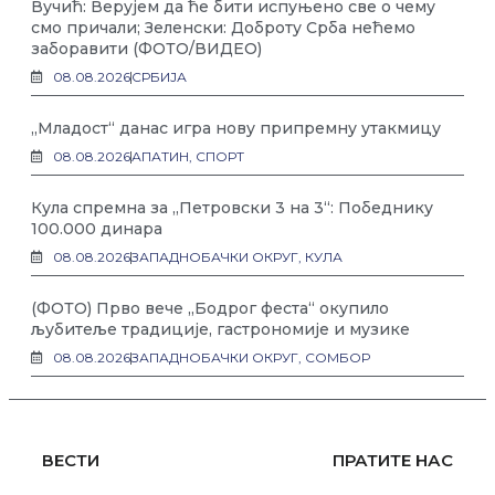
Вучић: Верујем да ће бити испуњено све о чему
смо причали; Зеленски: Доброту Срба нећемо
заборавити (ФОТО/ВИДЕО)
08.08.2026
СРБИЈА
„Младост“ данас игра нову припремну утакмицу
08.08.2026
АПАТИН
,
СПОРТ
Кула спремна за „Петровски 3 на 3“: Победнику
100.000 динара
08.08.2026
ЗАПАДНОБАЧКИ ОКРУГ
,
КУЛА
(ФОТО) Прво вече „Бодрог феста“ окупило
љубитеље традиције, гастрономије и музике
08.08.2026
ЗАПАДНОБАЧКИ ОКРУГ
,
СОМБОР
ВЕСТИ
ПРАТИТЕ НАС