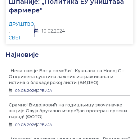
Шпаније: „Политика ЕУ уништава
фармере“
ДРУШТВО
,
10.02.2024
СВЕТ
Најновије
„Нека нам је Бог у помоћи“: Кукњава на Новој С –
Откривена суштина лажних истраживања и
истина о блокадерској листи (ВИДЕО)
09.08.2026
СРБИЈА
Срамно! Видојковић на годишњицу злочиначке
акције Олуја брутално извређао протеран српски
народ! (ФОТО)
09.08.2026
СРБИЈА