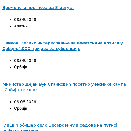
Временска прогноза за 8. август
08.08.2026
Апатин
Павков: Велико интересовање за електрична возила у
Србији, 1.000 пријава за субвенције
08.08.2026
Србија
Министар Дејан Вук Станковић посетио учеснике кампа
„Србија те зове“
08.08.2026
Србија
Глишић обишао село Бесеровину и радове на путној
инфраструктури