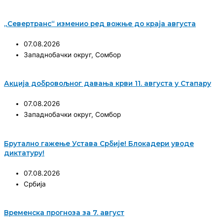
„Севертранс“ изменио ред вожње до краја августа
07.08.2026
Западнобачки округ
,
Сомбор
Акција добровољног давања крви 11. августа у Стапару
07.08.2026
Западнобачки округ
,
Сомбор
Брутално гажење Устава Србије! Блокадери уводе
диктатуру!
07.08.2026
Србија
Временска прогноза за 7. август