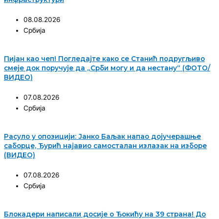
08.08.2026
Србија
Пијан као чеп! Погледајте како се Станић подругљиво
смеје док поручује да „Срби могу и да нестану“ (ФОТО/
ВИДЕО)
07.08.2026
Србија
Расуло у опозицији: Јанко Баљак напао дојучерашње
саборце, Ђурић најавио самосталан излазак на изборе
(ВИДЕО)
07.08.2026
Србија
Блокадери написали досије о Ђокићу на 39 страна! До