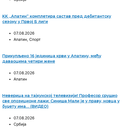
KK „Апатин“ комплетира састав пред дебитантску
сезону у Првој Б лиги
07.08.2026
Апатин
,
Спорт
Прикупљено 16 јединица крви у Апатину, међу
даваоцима четири жене
07.08.2026
Апатин
Неверица на тајкунској телевизији! Професор срушио
све опозиционе лажи: Синиша Мали је у праву, новца у
буџету има… (ВИДЕО)
07.08.2026
Србија