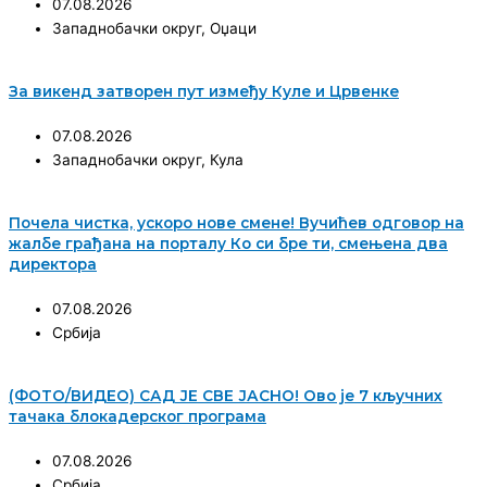
07.08.2026
Западнобачки округ
,
Оџаци
За викенд затворен пут између Куле и Црвенке
07.08.2026
Западнобачки округ
,
Кула
Почела чистка, ускоро нове смене! Вучићев одговор на
жалбе грађана на порталу Ко си бре ти, смењена два
директора
07.08.2026
Србија
(ФОТО/ВИДЕО) САД ЈЕ СВЕ ЈАСНО! Ово је 7 кључних
тачака блокадерског програма
07.08.2026
Србија