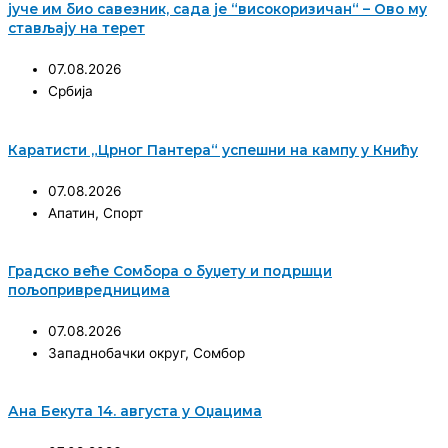
јуче им био савезник, сада је “високоризичан“ – Ово му
стављају на терет
07.08.2026
Србија
Каратисти „Црног Пантера“ успешни на кампу у Книћу
07.08.2026
Апатин
,
Спорт
Градско веће Сомбора о буџету и подршци
пољопривредницима
07.08.2026
Западнобачки округ
,
Сомбор
Ана Бекута 14. августа у Оџацима