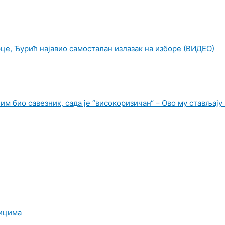
це, Ђурић најавио самосталан излазак на изборе (ВИДЕО)
им био савезник, сада је “високоризичан“ – Ово му стављају
ницима