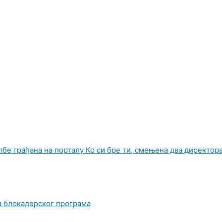
лбе грађана на порталу Ко си бре ти, смењена два директор
а блокадерског програма