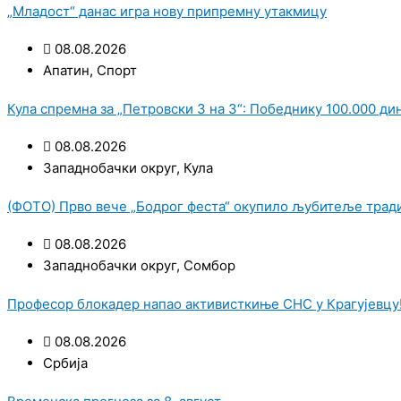
„Младост“ данас игра нову припремну утакмицу
08.08.2026
Апатин
,
Спорт
Кула спремна за „Петровски 3 на 3“: Победнику 100.000 ди
08.08.2026
Западнобачки округ
,
Кула
(ФОТО) Прво вече „Бодрог феста“ окупило љубитеље тради
08.08.2026
Западнобачки округ
,
Сомбор
Професор блокадер напао активисткиње СНС у Крагујевцу!
08.08.2026
Србија