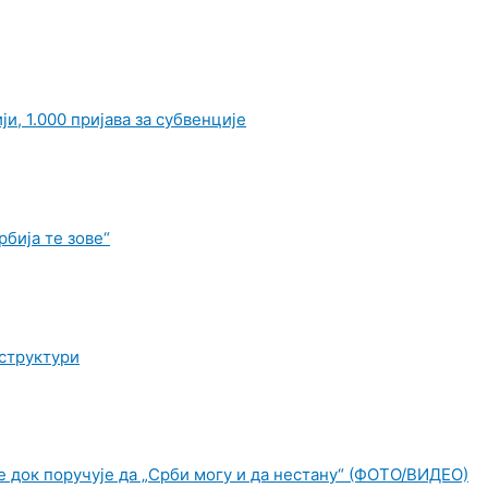
и, 1.000 пријава за субвенције
бија те зове“
структури
е док поручује да „Срби могу и да нестану“ (ФОТО/ВИДЕО)