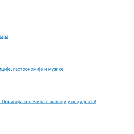
нара
ције, гастрономије и музике
 Полиција спречила ескалацију инцидента!