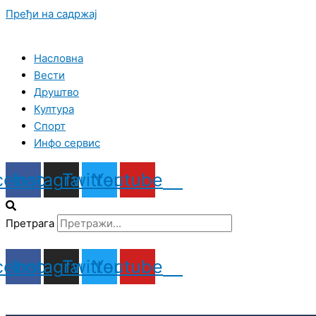
Пређи на садржај
Насловна
Вести
Друштво
Култура
Спорт
Инфо сервис
cebook
Instagram
Twitter
Youtube
Претрага
cebook
Instagram
Twitter
Youtube