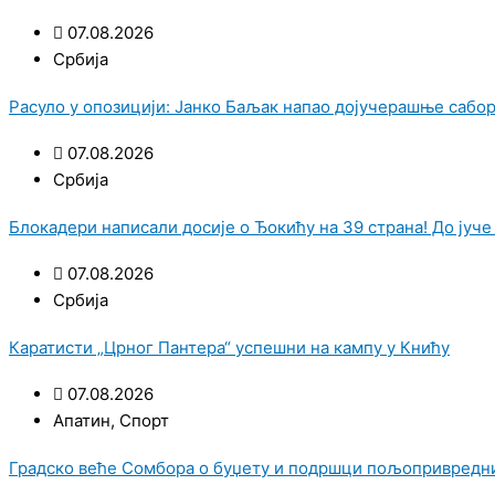
07.08.2026
Србија
Расуло у опозицији: Јанко Баљак напао дојучерашње сабор
07.08.2026
Србија
Блокадери написали досије о Ђокићу на 39 страна! До јуче 
07.08.2026
Србија
Каратисти „Црног Пантера“ успешни на кампу у Книћу
07.08.2026
Апатин
,
Спорт
Градско веће Сомбора о буџету и подршци пољопривред