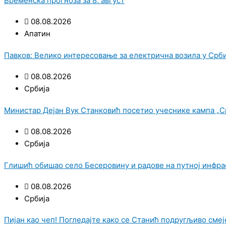
Временска прогноза за 8. август
08.08.2026
Апатин
Павков: Велико интересовање за електрична возила у Србиј
08.08.2026
Србија
Министар Дејан Вук Станковић посетио учеснике кампа „Ср
08.08.2026
Србија
Глишић обишао село Бесеровину и радове на путној инфра
08.08.2026
Србија
Пијан као чеп! Погледајте како се Станић подругљиво смеј