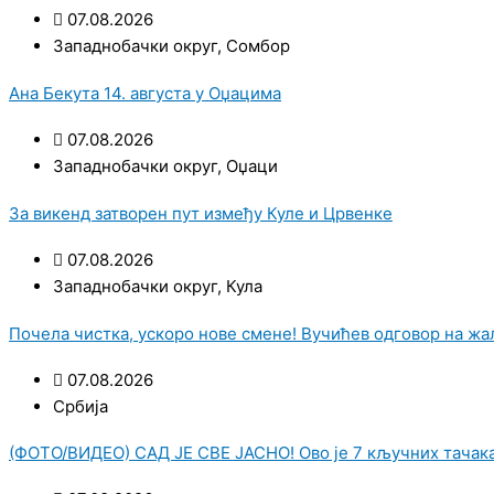
07.08.2026
Западнобачки округ
,
Сомбор
Ана Бекута 14. августа у Оџацима
07.08.2026
Западнобачки округ
,
Оџаци
За викенд затворен пут између Куле и Црвенке
07.08.2026
Западнобачки округ
,
Кула
Почела чистка, ускоро нове смене! Вучићев одговор на жа
07.08.2026
Србија
(ФОТО/ВИДЕО) САД ЈЕ СВЕ ЈАСНО! Ово је 7 кључних тачак