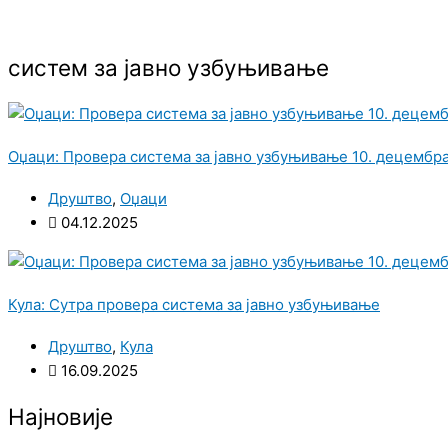
систем за јавно узбуњивање
Оџаци: Провера система за јавно узбуњивање 10. децембр
Друштво
,
Оџаци
04.12.2025
Кула: Сутра провера система за јавно узбуњивање
Друштво
,
Кула
16.09.2025
Најновије