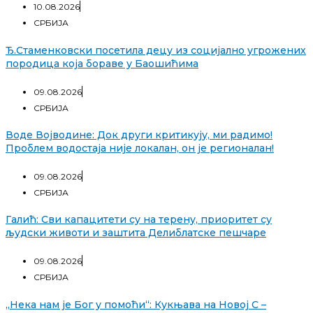
10.08.2026
СРБИЈА
Ђ.Стаменковски посетила децу из социјално угрожених
породица која бораве у Баошићима
09.08.2026
СРБИЈА
Воде Војводине: Док други критикују, ми радимо!
Проблем водостаја није локалан, он је регионалан!
09.08.2026
СРБИЈА
Галић: Сви капацитети су на терену, приоритет су
људски животи и заштита Делиблатске пешчаре
09.08.2026
СРБИЈА
„Нека нам је Бог у помоћи“: Кукњава на Новој С –