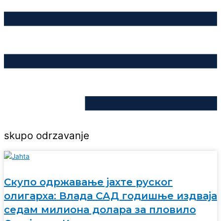
skupo odrzavanje
Скупо одржавање јахте руског
олигарха: Влада САД годишње издваја
седам милиона долара за пловило