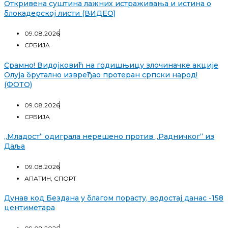
Откривена суштина лажних истраживања и истина о
блокадерској листи (ВИДЕО)
09.08.2026
СРБИЈА
Срамно! Видојковић на годишњицу злочиначке акције
Олуја брутално извређао протеран српски народ!
(ФОТО)
09.08.2026
СРБИЈА
„Младост“ одиграла нерешено против „Радничког“ из
Даља
09.08.2026
АПАТИН
,
СПОРТ
Дунав код Бездана у благом порасту, водостај данас -158
центиметара