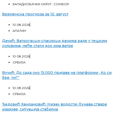
ЗАПАДНОБАЧКИ ОКРУГ
,
СОМБОР
Временска прогноза за 10. август
10.08.2026
АПАТИН
Дачић: Ватрoгасци-спасиоци данима раде у тешким
условима, неће стати док има ватре
10.08.2026
СРБИЈА
Вучић: До сада око 15.000 пријава на платформи „Ко си,
бре, ти?“
10.08.2026
СРБИЈА
Ђедовић Хандановић: Низак водостај Дунава ствара
изазове, ситуација стабилна