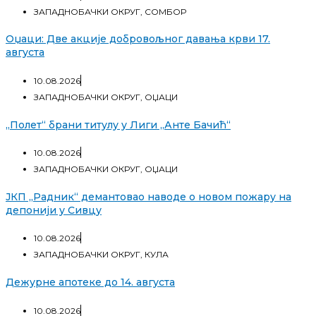
ЗАПАДНОБАЧКИ ОКРУГ
,
СОМБОР
Оџаци: Две акције добровољног давања крви 17.
августа
10.08.2026
ЗАПАДНОБАЧКИ ОКРУГ
,
ОЏАЦИ
„Полет“ брани титулу у Лиги „Анте Бачић“
10.08.2026
ЗАПАДНОБАЧКИ ОКРУГ
,
ОЏАЦИ
ЈКП „Радник“ демантовао наводе о новом пожару на
депонији у Сивцу
10.08.2026
ЗАПАДНОБАЧКИ ОКРУГ
,
КУЛА
Дежурне апотеке до 14. августа
10.08.2026