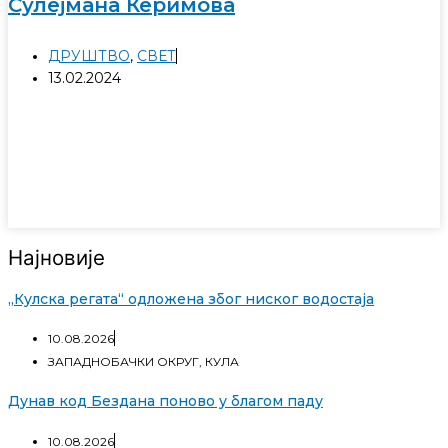
Сулејмана Керимова
ДРУШТВО
,
СВЕТ
13.02.2024
Најновије
„Кулска регата“ одложена због ниског водостаја
10.08.2026
ЗАПАДНОБАЧКИ ОКРУГ
,
КУЛА
Дунав код Бездана поново у благом паду
10.08.2026