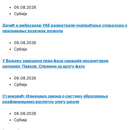
06.08.2026
Србија
Дачић и амбасадор УАЕ разматрали унапређење споразума о
признавању возачких дозвола
06.08.2026
Србија
У Ваљеву завршена прва фаза санације несанитарне
депоније; Павков: Спремни за другу фазу
06.08.2026
Србија
Станковић: Изменама закона о систему образовања
реафирмишемо васпитну улогу школе
06.08.2026
Србија