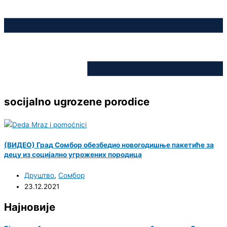
socijalno ugrozene porodice
(ВИДЕО) Град Сомбор обезбедио новогодишње пакетиће за
децу из социјално угрожених породица
Друштво
,
Сомбор
23.12.2021
Најновије