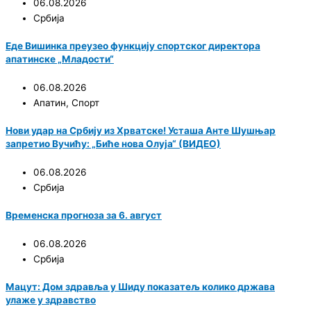
06.08.2026
Србија
Еде Вишинка преузео функцију спортског директора
апатинске „Младости“
06.08.2026
Апатин
,
Спорт
Нови удар на Србију из Хрватске! Усташа Анте Шушњар
запретио Вучићу: „Биће нова Олуја“ (ВИДЕО)
06.08.2026
Србија
Временска прогноза за 6. август
06.08.2026
Србија
Мацут: Дом здравља у Шиду показатељ колико држава
улаже у здравство