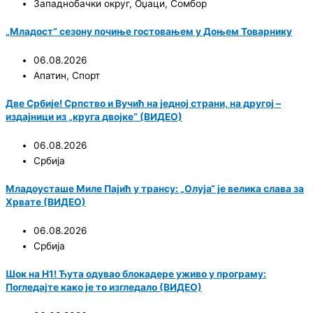
Западнобачки округ
,
Оџаци
,
Сомбор
„Младост“ сезону почиње гостовањем у Доњем Товарнику
06.08.2026
Апатин
,
Спорт
Две Србије! Српство и Вучић на једној страни, на другој –
издајници из „круга двојке“ (ВИДЕО)
06.08.2026
Србија
Младоусташе Миле Пајић у трансу: „Олуја“ је велика слава за
Хрвате (ВИДЕО)
06.08.2026
Србија
Шок на Н1! Ћута одувао блокадере уживо у програму:
Погледајте како је то изгледало (ВИДЕО)