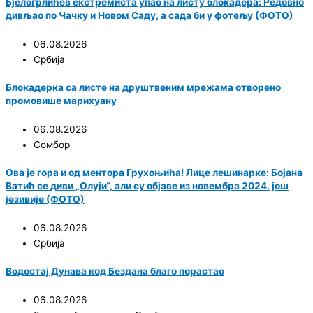
Бјелогрлићев екстремиста упао на листу блокадера: Редовно
дивљао по Чачку и Новом Саду, а сада би у фотељу (ФОТО)
06.08.2026
Србија
Блокадерка са листе на друштвеним мрежама отворено
промовише марихуану
06.08.2026
Сомбор
Ова је гора и од ментора Грухоњића! Лице лешинарке: Бојана
Ватић се диви „Олуји“, али су објаве из новембра 2024. још
језивије (ФОТО)
06.08.2026
Србија
Водостај Дунава код Бездана благо порастао
06.08.2026