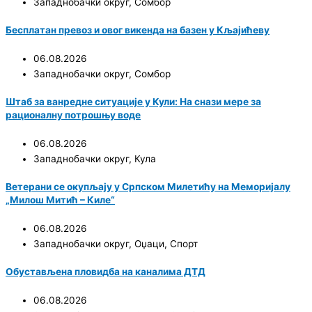
Западнобачки округ
,
Сомбор
Бесплатан превоз и овог викенда на базен у Кљајићеву
06.08.2026
Западнобачки округ
,
Сомбор
Штаб за ванредне ситуације у Кули: На снази мере за
рационалну потрошњу воде
06.08.2026
Западнобачки округ
,
Кула
Ветерани се окупљају у Српском Милетићу на Меморијалу
„Милош Митић – Киле“
06.08.2026
Западнобачки округ
,
Оџаци
,
Спорт
Обустављена пловидба на каналима ДТД
06.08.2026