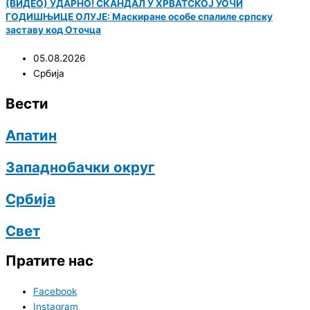
(ВИДЕО) УДАРНО! СКАНДАЛ У ХРВАТСКОЈ УОЧИ
ГОДИШЊИЦЕ ОЛУЈЕ: Маскиране особе спалиле српску
заставу код Оточца
05.08.2026
Србија
Вести
Апатин
Западнобачки округ
Србија
Свет
Пратите нас
Facebook
Instagram