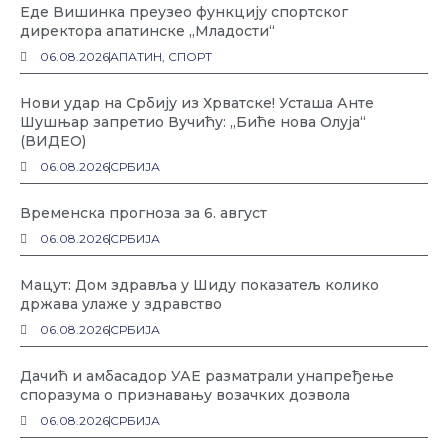
Еде Вишинка преузео функцију спортског
директора апатинске „Младости“
06.08.2026
АПАТИН
,
СПОРТ
Нови удар на Србију из Хрватске! Усташа Анте
Шушњар запретио Вучићу: „Биће нова Олуја“
(ВИДЕО)
06.08.2026
СРБИЈА
Временска прогноза за 6. август
06.08.2026
СРБИЈА
Мацут: Дом здравља у Шиду показатељ колико
држава улаже у здравство
06.08.2026
СРБИЈА
Дачић и амбасадор УАЕ разматрали унапређење
споразума о признавању возачких дозвола
06.08.2026
СРБИЈА