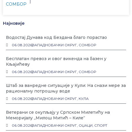
СОМБОР
Најновије
Водостај Дунава код Бездана благо порастао
06.08.2026
ЗАПАДНОБАЧКИ ОКРУГ
,
СОМБОР
Бесплатан превоз и овог викенда на базен у
Кљајићеву
06.08.2026
ЗАПАДНОБАЧКИ ОКРУГ
,
СОМБОР
Штаб за ванредне ситуације у Кули: На снази мере за
рационалну потрошњу воде
06.08.2026
ЗАПАДНОБАЧКИ ОКРУГ
,
КУЛА
Ветерани се окупљају у Српском Милетићу на
Меморијалу „Милош Митић – Киле“
06.08.2026
ЗАПАДНОБАЧКИ ОКРУГ
,
ОЏАЦИ
,
СПОРТ