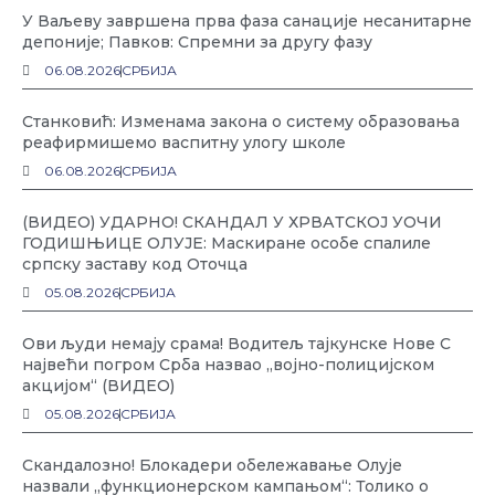
У Ваљеву завршена прва фаза санације несанитарне
депоније; Павков: Спремни за другу фазу
06.08.2026
СРБИЈА
Станковић: Изменама закона о систему образовања
реафирмишемо васпитну улогу школе
06.08.2026
СРБИЈА
(ВИДЕО) УДАРНО! СКАНДАЛ У ХРВАТСКОЈ УОЧИ
ГОДИШЊИЦЕ ОЛУЈЕ: Маскиране особе спалиле
српску заставу код Оточца
05.08.2026
СРБИЈА
Ови људи немају срама! Водитељ тајкунске Нове С
највећи погром Срба назвао „војно-полицијском
акцијом“ (ВИДЕО)
05.08.2026
СРБИЈА
Скандалозно! Блокадери обележавање Олује
назвали „функционерском кампањом“: Толико о