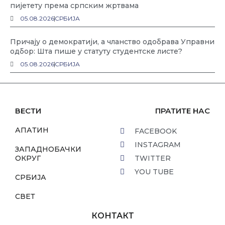
пијетету према српским жртвама
05.08.2026
СРБИЈА
Причају о демократији, а чланство одобрава Управни
одбор: Шта пише у статуту студентске листе?
05.08.2026
СРБИЈА
ВЕСТИ
ПРАТИТЕ НАС
АПАТИН
FACEBOOK
INSTAGRAM
ЗАПАДНОБАЧКИ
ОКРУГ
TWITTER
YOU TUBE
СРБИЈА
СВЕТ
КОНТАКТ