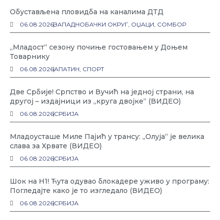
Обустављена пловидба на каналима ДТД
06.08.2026
ЗАПАДНОБАЧКИ ОКРУГ
,
ОЏАЦИ
,
СОМБОР
„Младост“ сезону почиње гостовањем у Доњем
Товарнику
06.08.2026
АПАТИН
,
СПОРТ
Две Србије! Српство и Вучић на једној страни, на
другој – издајници из „круга двојке“ (ВИДЕО)
06.08.2026
СРБИЈА
Младоусташе Миле Пајић у трансу: „Олуја“ је велика
слава за Хрвате (ВИДЕО)
06.08.2026
СРБИЈА
Шок на Н1! Ћута одувао блокадере уживо у програму:
Погледајте како је то изгледало (ВИДЕО)
06.08.2026
СРБИЈА