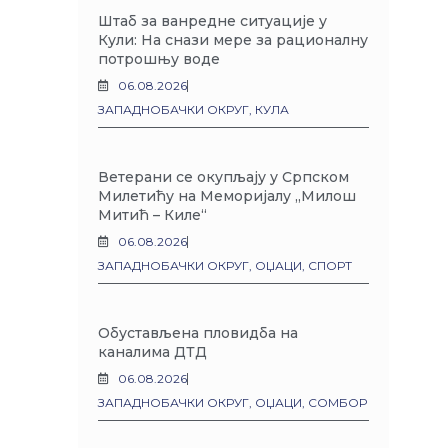
Штаб за ванредне ситуације у
Кули: На снази мере за рационалну
потрошњу воде
06.08.2026
ЗАПАДНОБАЧКИ ОКРУГ
,
КУЛА
Ветерани се окупљају у Српском
Милетићу на Меморијалу „Милош
Митић – Киле“
06.08.2026
ЗАПАДНОБАЧКИ ОКРУГ
,
ОЏАЦИ
,
СПОРТ
Обустављена пловидба на
каналима ДТД
06.08.2026
ЗАПАДНОБАЧКИ ОКРУГ
,
ОЏАЦИ
,
СОМБОР