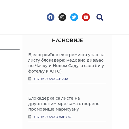
F
I
T
Y
С
a
n
w
o
c
s
i
u
e
t
t
t
b
a
t
u
o
g
e
b
НАЈНОВИЈЕ
o
r
r
e
k
a
m
Бјелогрлићев екстремиста упао на
листу блокадера: Редовно дивљао
по Чачку и Новом Саду, а сада би у
фотељу (ФОТО)
06.08.2026
СРБИЈА
Блокадерка са листе на
друштвеним мрежама отворено
промовише марихуану
06.08.2026
СОМБОР