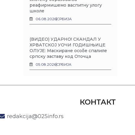
реафирмишемо васпитну улогу
школе
06.08.2026
СРБИЈА
(ВИДЕО) УДАРНО! СКАНДАЛ У
ХРВАТСКОЈ УОЧИ ГОДИШЊИЦЕ
ОЛУЈЕ: Маскиране особе спалиле
српску заставу код Оточца
05.08.2026
СРБИЈА
КОНТАКТ
redakcija@025info.rs