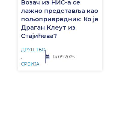
Возач из НИС-а се
лажно представља као
пољопривредник: Ко је
Драган Клеут из
Стајићева?
ДРУШТВО
,
14.09.2025
СРБИЈА