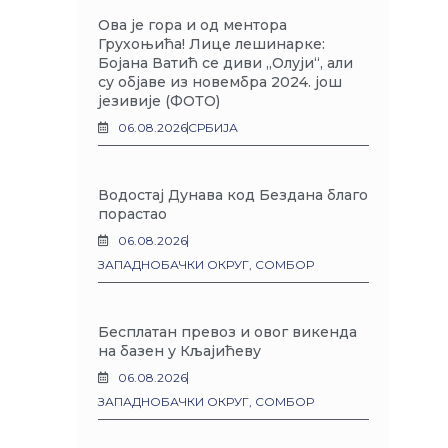
Ова је гора и од ментора
Грухоњића! Лице лешинарке:
Бојана Ватић се диви „Олуји“, али
су објаве из новембра 2024. још
језивије (ФОТО)
06.08.2026
СРБИЈА
Водостај Дунава код Бездана благо
порастао
06.08.2026
ЗАПАДНОБАЧКИ ОКРУГ
,
СОМБОР
Бесплатан превоз и овог викенда
на базен у Кљајићеву
06.08.2026
ЗАПАДНОБАЧКИ ОКРУГ
,
СОМБОР