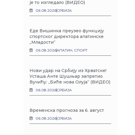
је то изгледало (ВИДЕО)
06.08.2026
СРБИЈА
Еде Вишинка преузео функцију
спортског директора апатинске
„Младости“
06.08.2026
АПАТИН
,
СПОРТ
Нови удар на Србију из Хрватске!
Усташа Анте Шушњар запретио
Вучићу: „Биће нова Олуја“ (ВИДЕО)
06.08.2026
СРБИЈА
Временска прогноза за 6. август
06.08.2026
СРБИЈА