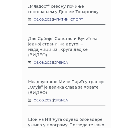
„Младост“ сезону почиње
гостовањем у Доњем Товарнику
06.08.2026
АПАТИН
,
СПОРТ
Две Србије! Српство и Вучић на
једној страни, на другој –
издајници из „круга двојке“
(ВИДЕО)
06.08.2026
СРБИЈА
Младоусташе Миле Пајић у трансу:
„Олуја“ је велика слава за Хрвате
(ВИДЕО)
06.08.2026
СРБИЈА
Шок на Н1! Ћута одувао блокадере
уживо у програму: Погледајте како