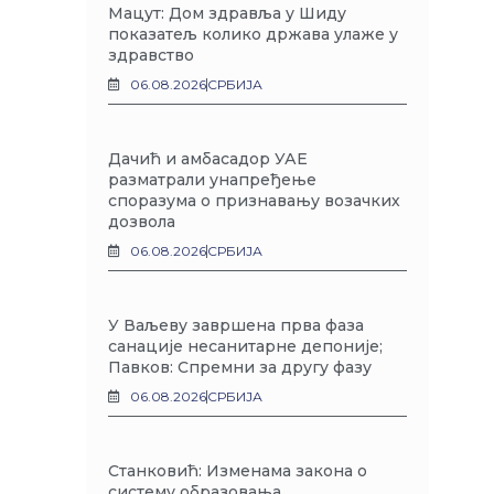
Мацут: Дом здравља у Шиду
показатељ колико држава улаже у
здравство
06.08.2026
СРБИЈА
Дачић и амбасадор УАЕ
разматрали унапређење
споразума о признавању возачких
дозвола
06.08.2026
СРБИЈА
У Ваљеву завршена прва фаза
санације несанитарне депоније;
Павков: Спремни за другу фазу
06.08.2026
СРБИЈА
Станковић: Изменама закона о
систему образовања