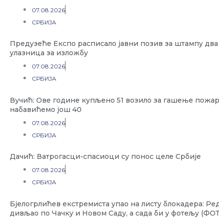
07.08.2026
СРБИЈА
Предузеће Експо расписало јавни позив за штампу дв
улазница за изложбу
07.08.2026
СРБИЈА
Вучић: Ове године купљено 51 возило за гашење пожар
набавићемо још 40
07.08.2026
СРБИЈА
Дачић: Ватрогасци-спасиоци су понос целе Србије
07.08.2026
СРБИЈА
Бјелогрлићев екстремиста упао на листу блокадера: Ре
дивљао по Чачку и Новом Саду, а сада би у фотељу (ФО