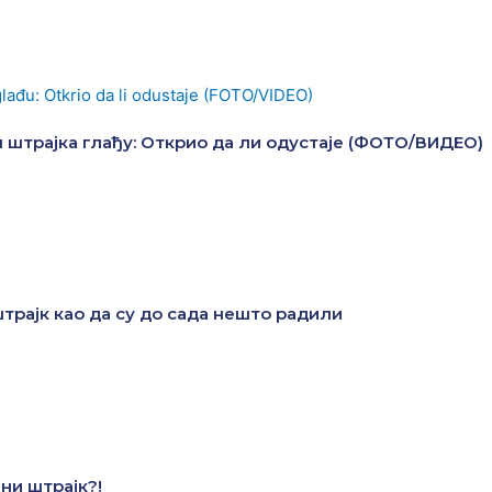
н штрајка глађу: Открио да ли одустаје (ФОТО/ВИДЕО)
трајк као да су до сада нешто радили
ни штрајк?!