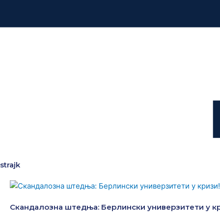
strajk
Скандалозна штедња: Берлински универзитети у кр