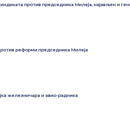
 синдиката против председника Милеја, најављен и ге
против реформи председника Милеја
ајка железничара и авио-радника