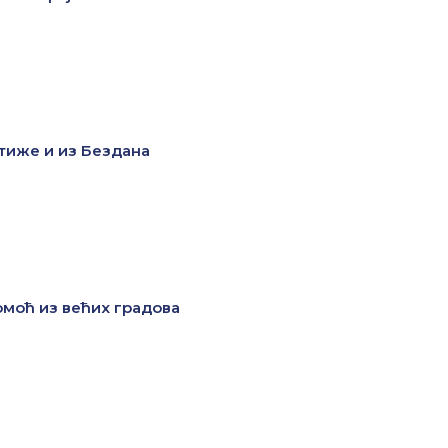
тиже и из Бездана
моћ из већих градова