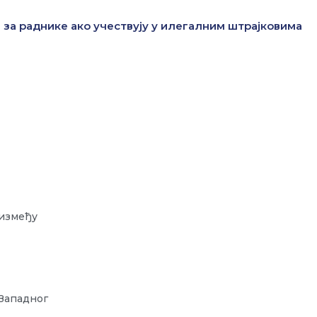
 за раднике ако учествују у илегалним штрајковима
 између
 Западног