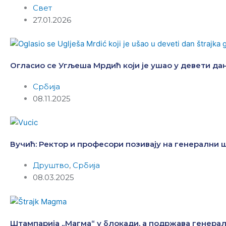
Свет
27.01.2026
Огласио се Угљеша Мрдић који је ушао у девети да
Србија
08.11.2025
Вучић: Ректор и професори позивају на генерални ш
Друштво
,
Србија
08.03.2025
Штампарија „Магма“ у блокади, а подржава генерал