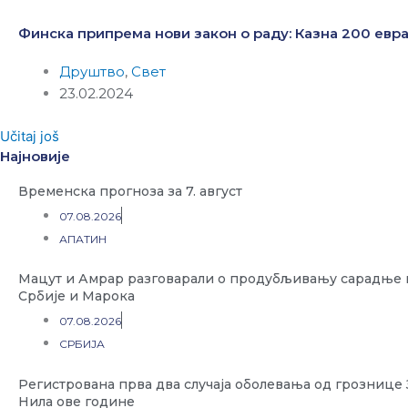
Финска припрема нови закон о раду: Казна 200 евра
Друштво
,
Свет
23.02.2024
Učitaj još
Најновије
Временска прогноза за 7. август
07.08.2026
АПАТИН
Мацут и Амрар разговарали о продубљивању сарадње
Србије и Марока
07.08.2026
СРБИЈА
Регистрована прва два случаја оболевања од грознице
Нила ове године