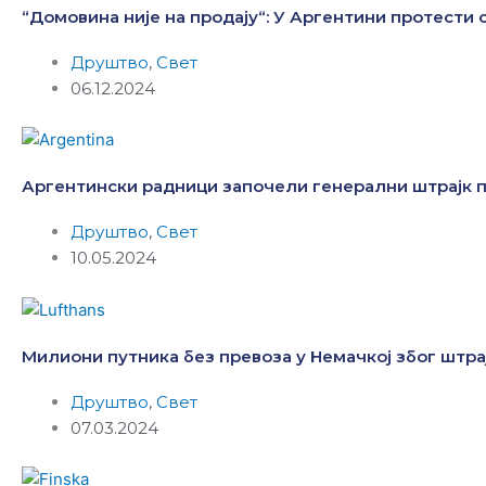
“Домовина није на продају“: У Аргентини протести
Друштво
,
Свет
06.12.2024
Аргентински радници започели генерални штрајк 
Друштво
,
Свет
10.05.2024
Милиони путника без превоза у Немачкој због штр
Друштво
,
Свет
07.03.2024