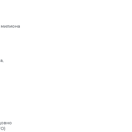
а милиона
а,
довно
ТО)