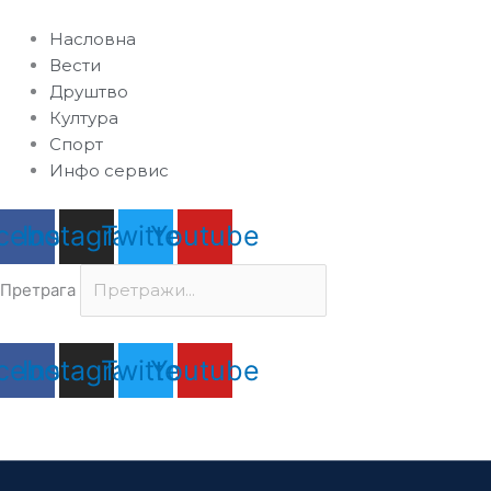
Пређи
на
Насловна
садржај
Вести
Друштво
Култура
Спорт
Инфо сервис
cebook
Instagram
Twitter
Youtube
Претрага
cebook
Instagram
Twitter
Youtube