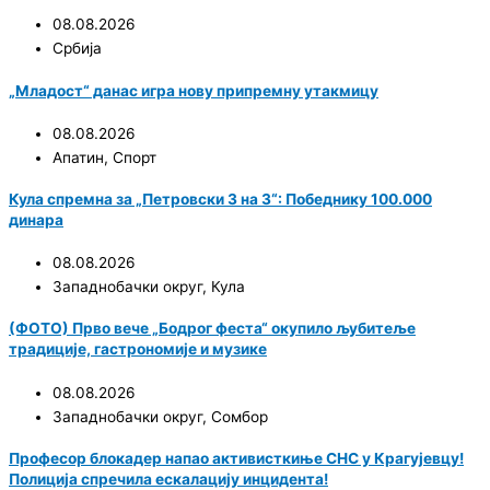
08.08.2026
Србија
„Младост“ данас игра нову припремну утакмицу
08.08.2026
Апатин
,
Спорт
Кула спремна за „Петровски 3 на 3“: Победнику 100.000
динара
08.08.2026
Западнобачки округ
,
Кула
(ФОТО) Прво вече „Бодрог феста“ окупило љубитеље
традиције, гастрономије и музике
08.08.2026
Западнобачки округ
,
Сомбор
Професор блокадер напао активисткиње СНС у Крагујевцу!
Полиција спречила ескалацију инцидента!