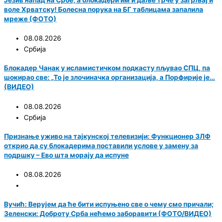
Језив напад на Србе, а блокадери им и даље трче у загрљај и
воле Хрватску! Болесна порука на БГ таблицама запалила
мреже (ФОТО)
08.08.2026
Србија
Блокадер Чанак у исламистичком подкасту пљувао СПЦ, па
шокирао све: „То је злочиначка организација, а Порфирије је…
(ВИДЕО)
08.08.2026
Србија
Признање уживо на тајкунској телевизији: Функционер ЗЛФ
открио да су блокадерима поставили услове у замену за
подршку – Ево шта морају да испуне
08.08.2026
Вучић: Верујем да ће бити испуњено све о чему смо причали;
Зеленски: Доброту Срба нећемо заборавити (ФОТО/ВИДЕО)