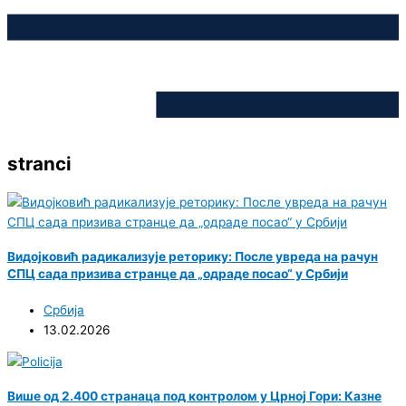
stranci
Видојковић радикализује реторику: После увреда на рачун
СПЦ сада призива странце да „одраде посао“ у Србији
Србија
13.02.2026
Више од 2.400 странаца под контролом у Црној Гори: Казне