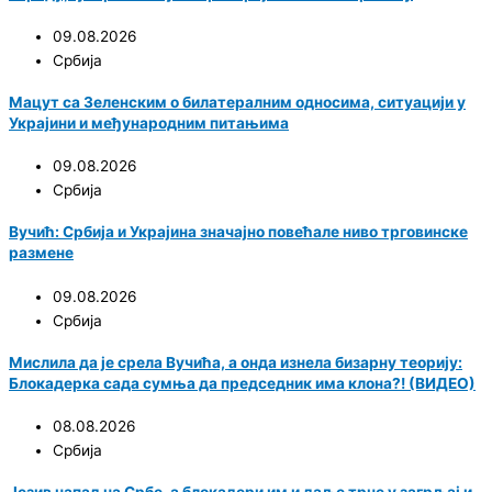
09.08.2026
Србија
Мацут са Зеленским о билатералним односима, ситуацији у
Украјини и међународним питањима
09.08.2026
Србија
Вучић: Србија и Украјина значајно повећале ниво трговинске
размене
09.08.2026
Србија
Мислила да је срела Вучића, а онда изнела бизарну теорију:
Блокадерка сада сумња да председник има клона?! (ВИДЕО)
08.08.2026
Србија