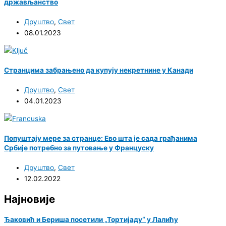
држављанство
Друштво
,
Свет
08.01.2023
Странцима забрањено да купују некретнине у Канади
Друштво
,
Свет
04.01.2023
Попуштају мере за странце: Ево шта је сада грађанима
Србије потребно за путовање у Француску
Друштво
,
Свет
12.02.2022
Најновије
Ђаковић и Бериша посетили „Тортијаду“ у Лалићу