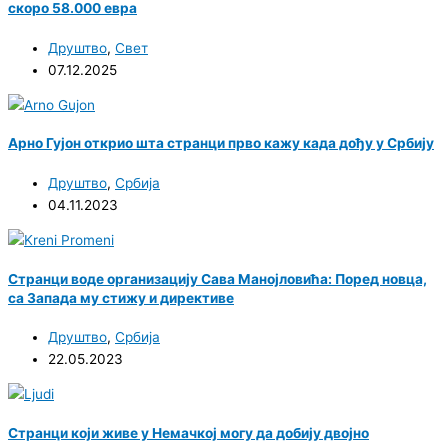
скоро 58.000 евра
Друштво
,
Свет
07.12.2025
Арно Гујон открио шта странци прво кажу када дођу у Србију
Друштво
,
Србија
04.11.2023
Странци воде организацију Сава Манојловића: Поред новца,
са Запада му стижу и директиве
Друштво
,
Србија
22.05.2023
Странци који живе у Немачкој могу да добију двојно