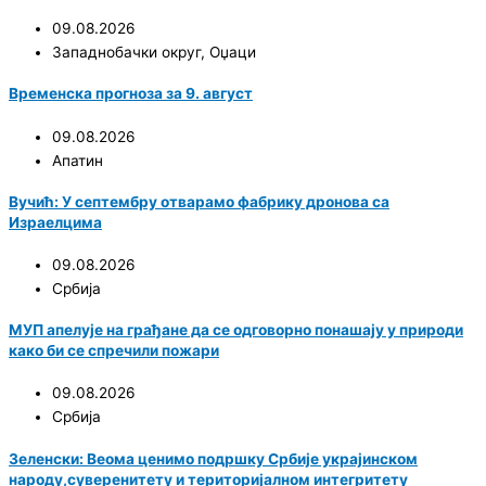
09.08.2026
Западнобачки округ
,
Оџаци
Временска прогноза за 9. август
09.08.2026
Апатин
Вучић: У септембру отварамо фабрику дронова са
Израелцима
09.08.2026
Србија
МУП апелује на грађане да се одговорно понашају у природи
како би се спречили пожари
09.08.2026
Србија
Зеленски: Веома ценимо подршку Србије украјинском
народу,суверенитету и територијалном интегритету