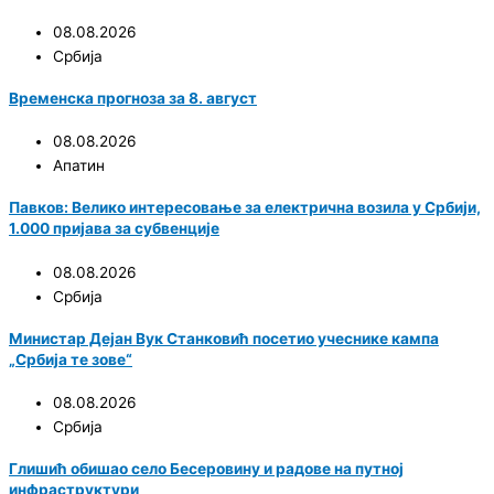
08.08.2026
Србија
Временска прогноза за 8. август
08.08.2026
Апатин
Павков: Велико интересовање за електрична возила у Србији,
1.000 пријава за субвенције
08.08.2026
Србија
Министар Дејан Вук Станковић посетио учеснике кампа
„Србија те зове“
08.08.2026
Србија
Глишић обишао село Бесеровину и радове на путној
инфраструктури