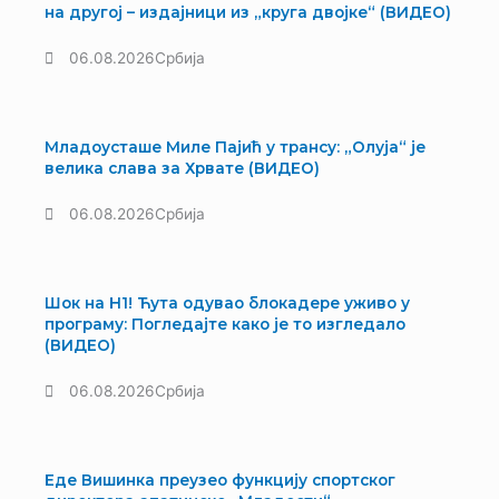
на другој – издајници из „круга двојке“ (ВИДЕО)
06.08.2026
Србија
Младоусташе Миле Пајић у трансу: „Олуја“ је
велика слава за Хрвате (ВИДЕО)
06.08.2026
Србија
Шок на Н1! Ћута одувао блокадере уживо у
програму: Погледајте како је то изгледало
(ВИДЕО)
06.08.2026
Србија
Еде Вишинка преузео функцију спортског