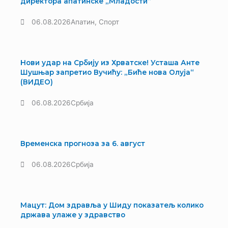
директора апатинске „Младости“
06.08.2026
Апатин
,
Спорт
Нови удар на Србију из Хрватске! Усташа Анте
Шушњар запретио Вучићу: „Биће нова Олуја“
(ВИДЕО)
06.08.2026
Србија
Временска прогноза за 6. август
06.08.2026
Србија
Мацут: Дом здравља у Шиду показатељ колико
држава улаже у здравство