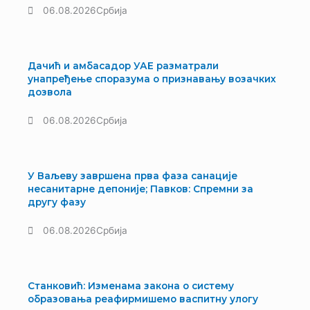
06.08.2026
Србија
Дачић и амбасадор УАЕ разматрали
унапређење споразума о признавању возачких
дозвола
06.08.2026
Србија
У Ваљеву завршена прва фаза санације
несанитарне депоније; Павков: Спремни за
другу фазу
06.08.2026
Србија
Станковић: Изменама закона о систему
образовања реафирмишемо васпитну улогу