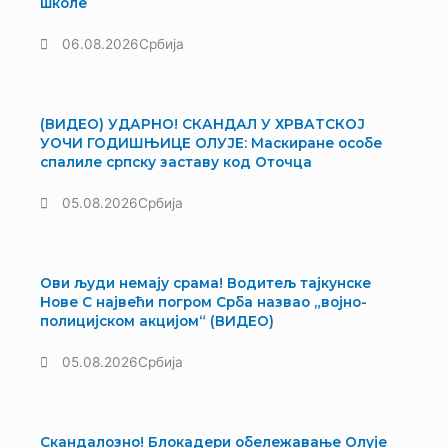
школе
06.08.2026
Србија
(ВИДЕО) УДАРНО! СКАНДАЛ У ХРВАТСКОЈ
УОЧИ ГОДИШЊИЦЕ ОЛУЈЕ: Маскиране особе
спалиле српску заставу код Оточца
05.08.2026
Србија
Ови људи немају срама! Водитељ тајкунске
Нове С највећи погром Срба назвао „војно-
полицијском акцијом“ (ВИДЕО)
05.08.2026
Србија
Скандалозно! Блокадери обележавање Олује