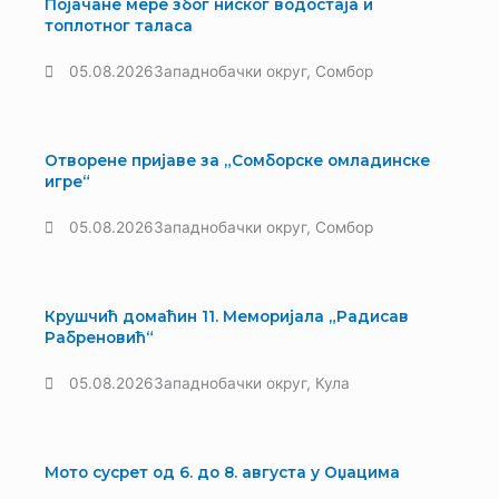
Појачане мере због ниског водостаја и
топлотног таласа
05.08.2026
Западнобачки округ
,
Сомбор
Отворене пријаве за „Сомборске омладинске
игре“
05.08.2026
Западнобачки округ
,
Сомбор
Крушчић домаћин 11. Меморијала „Радисав
Рабреновић“
05.08.2026
Западнобачки округ
,
Кула
Мото сусрет од 6. до 8. августа у Оџацима