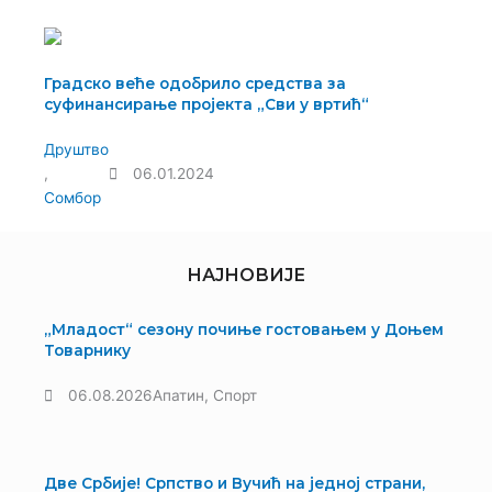
Градско веће одобрило средства за
суфинансирање пројекта „Сви у вртић“
Друштво
,
06.01.2024
Сомбор
НАЈНОВИЈЕ
„Младост“ сезону почиње гостовањем у Доњем
Товарнику
06.08.2026
Апатин
,
Спорт
Две Србије! Српство и Вучић на једној страни,