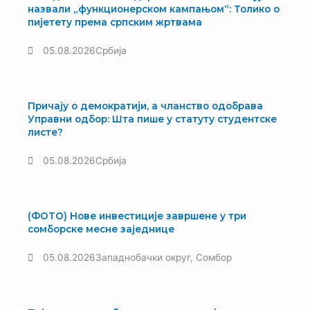
назвали „функционерском кампањом“: Толико о
пијетету према српским жртвама
05.08.2026
Србија
Причају о демократији, а чланство одобрава
Управни одбор: Шта пише у статуту студентске
листе?
05.08.2026
Србија
(ФОТО) Нове инвестиције завршене у три
сомборске месне заједнице
05.08.2026
Западнобачки округ
,
Сомбор