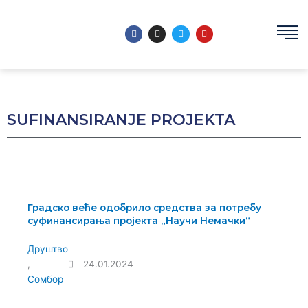
Пређи
на
F
I
T
Y
садржај
a
n
w
o
c
s
i
u
e
t
t
t
b
a
t
u
o
g
e
b
o
r
r
e
k
a
m
SUFINANSIRANJE PROJEKTA
Градско веће одобрило средства за потребу
суфинансирања пројекта „Научи Немачки“
Друштво
,
24.01.2024
Сомбор