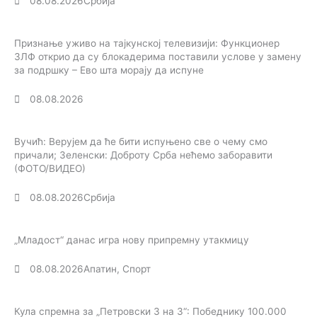
08.08.2026
Србија
Признање уживо на тајкунској телевизији: Функционер
ЗЛФ открио да су блокадерима поставили услове у замену
за подршку – Ево шта морају да испуне
08.08.2026
Вучић: Верујем да ће бити испуњено све о чему смо
причали; Зеленски: Доброту Срба нећемо заборавити
(ФОТО/ВИДЕО)
08.08.2026
Србија
„Младост“ данас игра нову припремну утакмицу
08.08.2026
Апатин
,
Спорт
Кула спремна за „Петровски 3 на 3“: Победнику 100.000