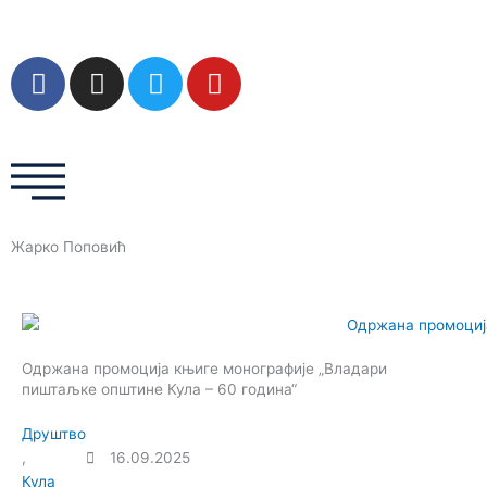
Пређи
на
садржај
F
I
T
Y
a
n
w
o
c
s
i
u
e
t
t
t
b
a
t
u
o
g
e
b
o
r
r
e
Жарко Поповић
k
a
m
Одржана промоција књиге монографије „Владари
пиштаљке општине Кула – 60 година“
Друштво
,
16.09.2025
Кула