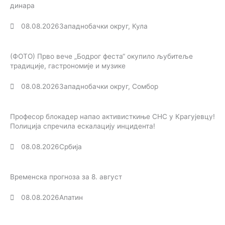
динара
08.08.2026
Западнобачки округ
,
Кула
(ФОТО) Прво вече „Бодрог феста“ окупило љубитеље
традиције, гастрономије и музике
08.08.2026
Западнобачки округ
,
Сомбор
Професор блокадер напао активисткиње СНС у Крагујевцу!
Полиција спречила ескалацију инцидента!
08.08.2026
Србија
Временска прогноза за 8. август
08.08.2026
Апатин