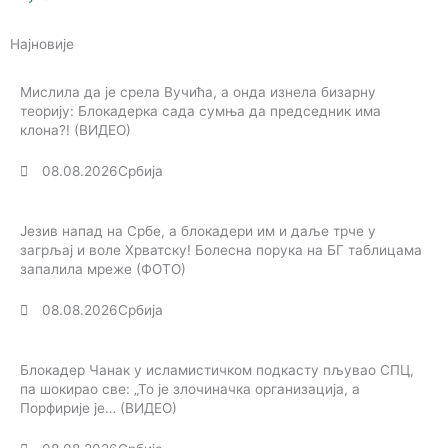
Најновије
Мислила да је срела Вучића, а онда изнела бизарну
теорију: Блокадерка сада сумња да председник има
клона?! (ВИДЕО)
08.08.2026
Србија
Језив напад на Србе, а блокадери им и даље трче у
загрљај и воле Хрватску! Болесна порука на БГ таблицама
запалила мреже (ФОТО)
08.08.2026
Србија
Блокадер Чанак у исламистичком подкасту пљувао СПЦ,
па шокирао све: „То је злочиначка организација, а
Порфирије је… (ВИДЕО)