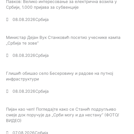
Павков: Велико интересовање за електрична возила у
Србији, 1.000 пријава за субвенције
08.08.2026
Србија
Министар Дејан Вук Станковић посетио учеснике кампа
„Србија те зове“
08.08.2026
Србија
Глишић обишао село Бесеровину и радове на путној
инфраструктури
08.08.2026
Србија
Пијан као чеп! Погледајте како се Станић подругљиво
смеје док поручује да „Срби могу и да нестану“ (ФОТО/
ВИДЕО)
07.08.2026
Србија