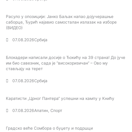
Расуло у опозицији: Јанко Баљак напао дојучерашње
саборце, Ђурић најавио самосталан излазак на изборе
(ВИДЕО)
07.08.2026
Србија
Блокадери написали досије о Ђокићу на 39 страна! До јуче
им био савезник, сада је “високоризичан“ – Ово му
стављају на терет
07.08.2026
Србија
Каратисти „Црног Пантера“ успешни на кампу у Книћу
07.08.2026
Апатин
,
Спорт
Градско веће Сомбора о буџету и подршци