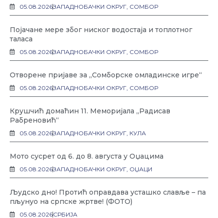
05.08.2026
ЗАПАДНОБАЧКИ ОКРУГ
,
СОМБОР
Појачане мере због ниског водостаја и топлотног
таласа
05.08.2026
ЗАПАДНОБАЧКИ ОКРУГ
,
СОМБОР
Отворене пријаве за „Сомборске омладинске игре“
05.08.2026
ЗАПАДНОБАЧКИ ОКРУГ
,
СОМБОР
Крушчић домаћин 11. Меморијала „Радисав
Рабреновић“
05.08.2026
ЗАПАДНОБАЧКИ ОКРУГ
,
КУЛА
Мото сусрет од 6. до 8. августа у Оџацима
05.08.2026
ЗАПАДНОБАЧКИ ОКРУГ
,
ОЏАЦИ
Људско дно! Протић оправдава усташко славље – па
пљунуо на српске жртве! (ФОТО)
05.08.2026
СРБИЈА