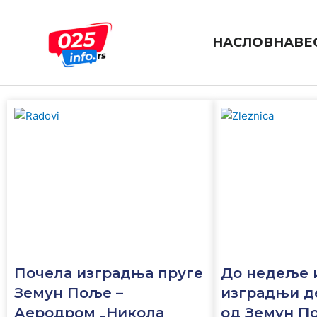
Пређи
на
садржај
НАСЛОВНА
ВЕ
zemun polje
Почела изградња пруге
До недеље и
Земун Поље –
изградњи д
Аеродром „Никола
од Земун П