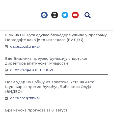
F
I
T
Y
С
a
n
w
o
c
s
i
u
Најновије
e
t
t
t
b
a
t
u
o
g
e
b
Шок на Н1! Ћута одувао блокадере уживо у програму:
o
r
r
e
k
a
Погледајте како је то изгледало (ВИДЕО)
m
06.08.2026
СРБИЈА
Еде Вишинка преузео функцију спортског
директора апатинске „Младости“
06.08.2026
АПАТИН
,
СПОРТ
Нови удар на Србију из Хрватске! Усташа Анте
Шушњар запретио Вучићу: „Биће нова Олуја“
(ВИДЕО)
06.08.2026
СРБИЈА
Временска прогноза за 6. август