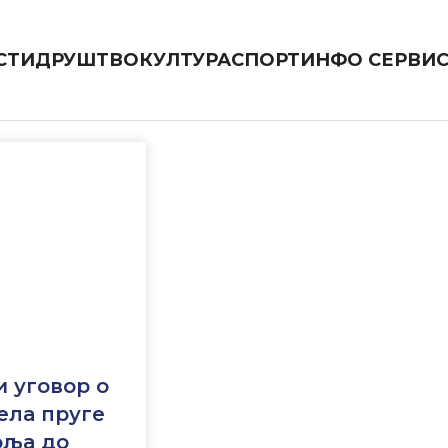
СТИ
ДРУШТВО
КУЛТУРА
СПОРТ
ИНФО СЕРВИ
 уговор о
ела пруге
оља до