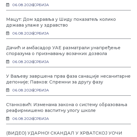
06.08.2026
СРБИЈА
Мацут: Дом здравља у Шиду показатељ колико
држава улаже у здравство
06.08.2026
СРБИЈА
Дачић и амбасадор УАЕ разматрали унапређење
споразума о признавању возачких дозвола
06.08.2026
СРБИЈА
У Ваљеву завршена прва фаза санације несанитарне
депоније; Павков: Спремни за другу фазу
06.08.2026
СРБИЈА
Станковић: Изменама закона о систему образовања
реафирмишемо васпитну улогу школе
06.08.2026
СРБИЈА
(ВИДЕО) УДАРНО! СКАНДАЛ У ХРВАТСКОЈ УОЧИ