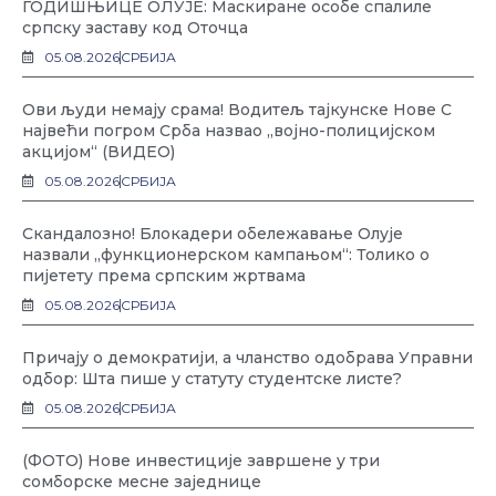
ГОДИШЊИЦЕ ОЛУЈЕ: Маскиране особе спалиле
српску заставу код Оточца
05.08.2026
СРБИЈА
Ови људи немају срама! Водитељ тајкунске Нове С
највећи погром Срба назвао „војно-полицијском
акцијом“ (ВИДЕО)
05.08.2026
СРБИЈА
Скандалозно! Блокадери обележавање Олује
назвали „функционерском кампањом“: Толико о
пијетету према српским жртвама
05.08.2026
СРБИЈА
Причају о демократији, а чланство одобрава Управни
одбор: Шта пише у статуту студентске листе?
05.08.2026
СРБИЈА
(ФОТО) Нове инвестиције завршене у три
сомборске месне заједнице