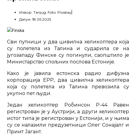
Извор: Tanjug, Foto: Pixabay
Датум: 18.05.2025
Сви путници у два цивилна хеликоптера која
су полетела из Талина и сударила се на
југозападу Финске су погинули, саопштило је
Министарство спољних послова Естоније.
Како је јавила естонска радио дифузна
корпорација ЕРР, два цивилна хеликоптера
која су полетела из Талина превозила су
укупно пет људи.
Један хеликоптер Робинсон Р-44 Равен
регистрован је у Аустрији, а други хеликоптер
истог типа је регистрован у Естонији, и у њима
су се налазили предузетници Олег Сонајалг и
Приит Јагант.