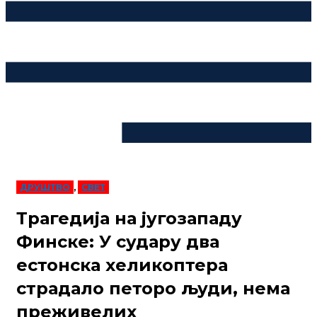
ДРУШТВО
,
СВЕТ
Трагедија на југозападу
Финске: У судару два
естонска хеликоптера
страдало петоро људи, нема
преживелих