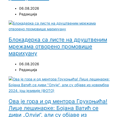
06.08.2026
Редакција
Блокадерка са листе на друштвеним
мрежама отворено промовише
марихуану
06.08.2026
Редакција
Ова је гора и од ментора Грухоњића!
Лице лешинарке: Бојана Ватић се
диви „Олуји“, али су објаве из