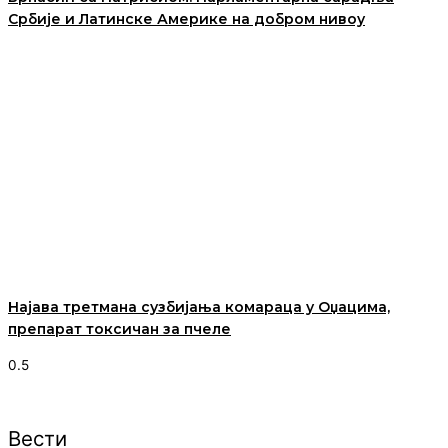
Србије и Латинске Америке на добром нивоу
Најава третмана сузбијања комараца у Оџацима,
препарат токсичан за пчеле
Вести