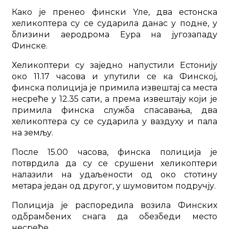
Како је пренео фински Yле, два естонска
хеликоптера су се сударила данас у подне, у
близини аеродрома Еура на југозападу
Финске.
Хеликоптери су заједно напустили Естонију
око 11.17 часова и упутили се ка Финској,
финска полиција је примила извештај са места
несреће у 12.35 сати, а према извештају који је
примила финска служба спасавања, два
хеликоптера су се сударила у ваздуху и пала
на земљу.
После 15.00 часова, финска полиција је
потврдила да су се срушени хеликоптери
налазили на удаљености од око стотину
метара један од другог, у шумовитом подручју.
Полиција је распоредила возила Финских
одбрамбених снага да обезбеди место
несреће.