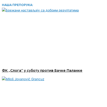
НАША ПРЕПОРУКА:
ФК „Слога“ у суботу против Бачке Паланке