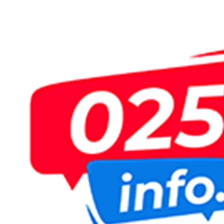
Пређи
на
садржај