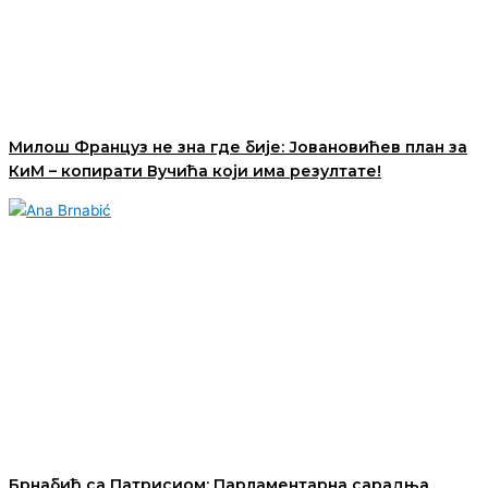
Милош Француз не зна где бије: Јовановићев план за
КиМ – копирати Вучића који има резултате!
Брнабић са Патрисиом: Парламентарна сарадња