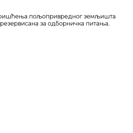
 коришћења пољопривредног земљишта
а резервисана за одборничка питања.