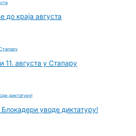
 до краја августа
 11. августа у Стапару
 Блокадери уводе диктатуру!