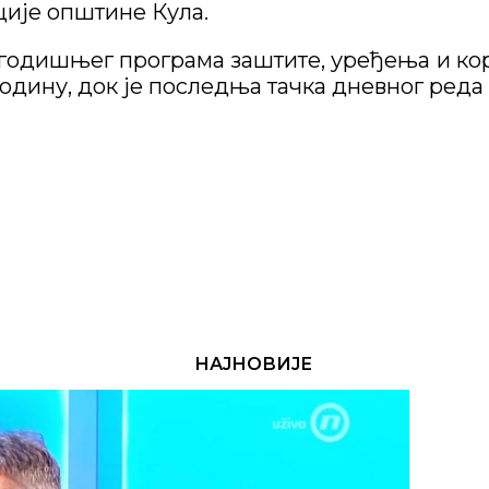
ције општине Кула.
 годишњег програма заштите, уређења и
годину, док је последња тачка дневног ред
НАЈНОВИЈЕ