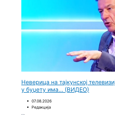
Неверица на тајкунској телевиз
у буџету има… (ВИДЕО)
07.08.2026
Редакција