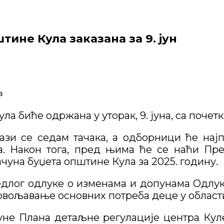
ине Кула заказана за 9. јун
 биће одржана у уторак, 9. јуна, са почетко
и се седам тачака, а одборници ће нај
. Након тога, пред њима ће се наћи Пре
чуна буџета општине Кула за 2025. годину.
едлог одлуке о изменама и допунама Одлу
овољавање основних потреба деце у област
уне Плана детаљне регулације центра Куле