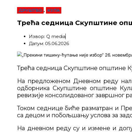
ДРУШТВО
,
КУЛА
Трећа седница Скупштине општ
Извор: Q media
Датум: 05.06.2026
Трећа седница Скупштине општине Кула
На предложеном Дневном реду налаз
одборника Скупштине општине Кула
ревизије консолидованог завршног ра
Током седнице биће разматран и Пр
са децом и побољшању услова за зад
На дневном реду су и измене и доп