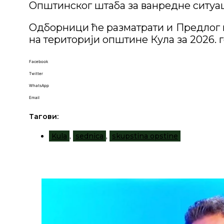
Општинског штаба за ванредне ситуа
Одборници ће разматрати и Предлог
на територији општине Кула за 2026. 
Facebook
Twitter
WhatsApp
Email
Тагови:
Kula
,
sednica
,
skupstina opstine