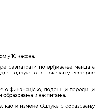
м у 10 часова.
пре разматрати потврђивање мандата
длог одлуке о ангажовању екстерне
ке о финансијској подршци породици
и образовања и васпитања.
, као и измене Одлуке о образовању