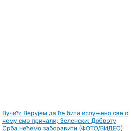
Вучић: Верујем да ће бити испуњено све о
чему смо причали; Зеленски: Доброту
Срба нећемо заборавити (ФОТО/ВИДЕО)