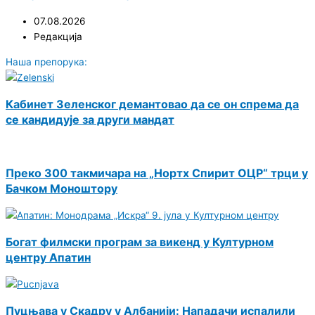
07.08.2026
Редакција
Наша препорука:
Кабинет Зеленског демантовао да се он спрема да
се кандидује за други мандат
Преко 300 такмичара на „Нортх Спирит ОЦР“ трци у
Бачком Моноштору
Богат филмски програм за викенд у Културном
центру Апатин
Пуцњава у Скадру у Албанији: Нападачи испалили