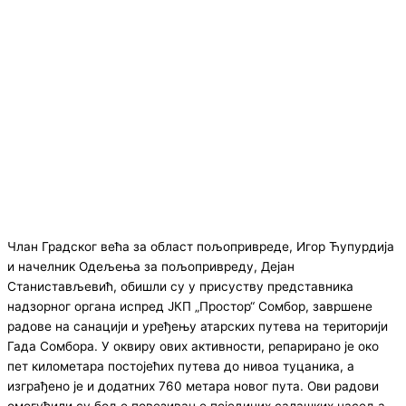
Члан Градског већа за област пољопривреде, Игор Ћупурдија
и начелник Одељења за пољопривреду, Дејан
Станистављевић, обишли су у присуству представника
надзорног органа испред ЈКП „Простор“ Сомбор, завршене
радове на санацији и уређењу атарских путева на територији
Гада Сомбора. У оквиру ових активности, репарирано је око
пет километара постојећих путева до нивоа туцаника, а
изграђено је и додатних 760 метара новог пута. Ови радови
омогућили су боље повезивање појединих салашких насеља