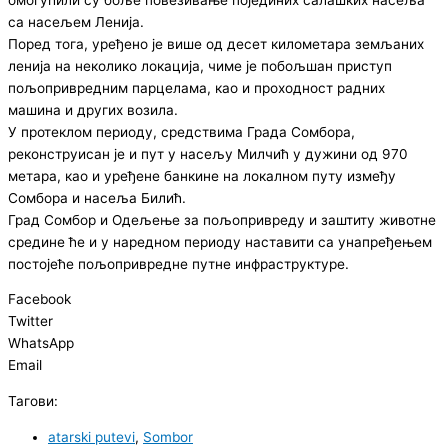
са насељем Ленија.
Поред тога, уређено је више од десет километара земљаних
ленија на неколико локација, чиме је побољшан приступ
пољопривредним парцелама, као и проходност радних
машина и других возила.
У протеклом периоду, средствима Града Сомбора,
реконструисан је и пут у насељу Милчић у дужини од 970
метара, као и уређене банкине на локалном путу између
Сомбора и насеља Билић.
Град Сомбор и Одељење за пољопривреду и заштиту животне
средине ће и у наредном периоду наставити са унапређењем
постојеће пољопривредне путне инфраструктуре.
Facebook
Twitter
WhatsApp
Email
Тагови:
atarski putevi
,
Sombor