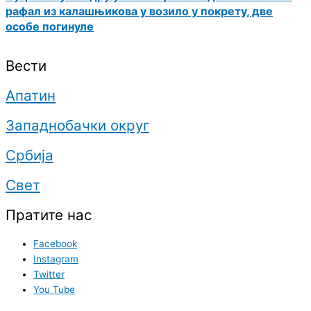
рафал из калашњикова у возило у покрету, две
особе погинуле
Вести
Апатин
Западнобачки округ
Србија
Свет
Пратите нас
Facebook
Instagram
Twitter
You Tube