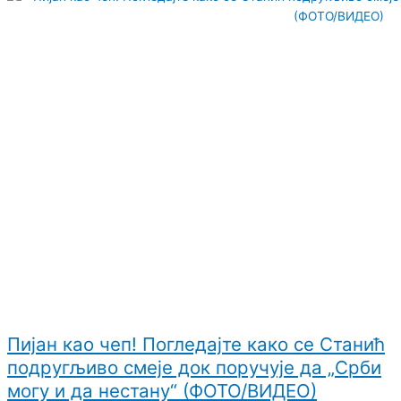
Пијан као чеп! Погледајте како се Станић
подругљиво смеје док поручује да „Срби
могу и да нестану“ (ФОТО/ВИДЕО)