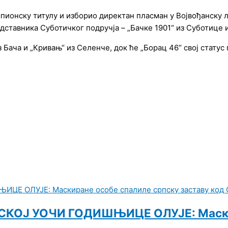
ампионску титулу и изборио директан пласман у Војвођанску
дставника Суботичког подручја – „Бачке 1901“ из Суботице 
Бача и „Кривањ“ из Селенче, док ће „Борац 46“ свој статус 
КОЈ УОЧИ ГОДИШЊИЦЕ ОЛУЈЕ: Маскира