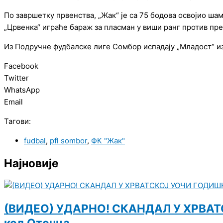
По завршетку првенства, „Жак“ је са 75 бодова освојио ш
„Црвенка“ играће бараж за пласман у виши ранг против пре
Из Подручне фудбалске лиге Сомбор испадају „Младост“ из 
Facebook
Twitter
WhatsApp
Email
Тагови:
fudbal
,
pfl sombor
,
ФК "Жак"
Најновије
(ВИДЕО) УДАРНО! СКАНДАЛ У ХРВАТС
код Оточца