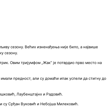
љиву сезону. Већих изненађења није било, а највише
у сезону.
-трик. Овим тријумфом „Жак“ је потврдио прво место на
а имали предност, али су домаћи ипак успели да стигну до
Мишковић, Лаубенштајнх и Радовић.
ли су Срђан Вуковић и Небојша Милековић.