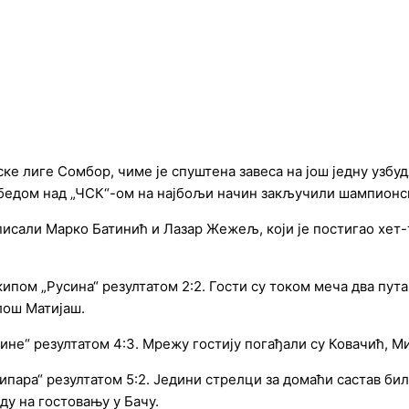
е лиге Сомбор, чиме је спуштена завеса на још једну узбуд
победом над „ЧСК“-ом на најбољи начин закључили шампионск
 уписали Марко Батинић и Лазар Жежељ, који је постигао хет
кипом „Русина“ резултатом 2:2. Гости су током меча два пут
лош Матијаш.
јине“ резултатом 4:3. Мрежу гостију погађали су Ковачић, 
ипара“ резултатом 5:2. Једини стрелци за домаћи састав би
ду на гостовању у Бачу.