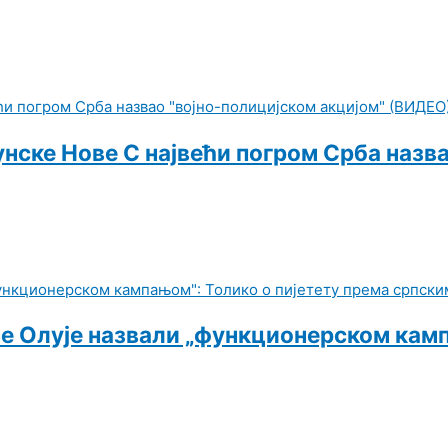
нске Нове С највећи погром Срба назва
 Олује назвали „функционерском кампа