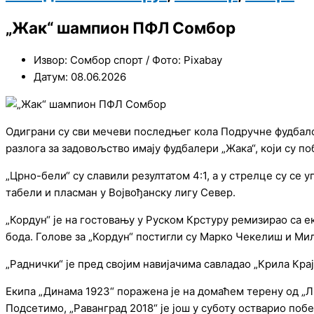
„Жак“ шампион ПФЛ Сомбор
Извор: Сомбор спорт / Фото: Pixabay
Датум: 08.06.2026
Одиграни су сви мечеви последњег кола Подручне фудбалск
разлога за задовољство имају фудбалери „Жака“, који су 
„Црно-бели“ су славили резултатом 4:1, а у стрелце су се
табели и пласман у Војвођанску лигу Север.
„Кордун“ је на гостовању у Руском Крстуру ремизирао са е
бода. Голове за „Кордун“ постигли су Марко Чекелиш и Ми
„Раднички“ је пред својим навијачима савладао „Крила Кра
Екипа „Динама 1923“ поражена је на домаћем терену од „Л
Подсетимо, „Раванград 2018“ је још у суботу остварио побе