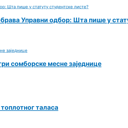
обрава Управни одбор: Шта пише у стат
три сомборске месне заједнице
и топлотног таласа