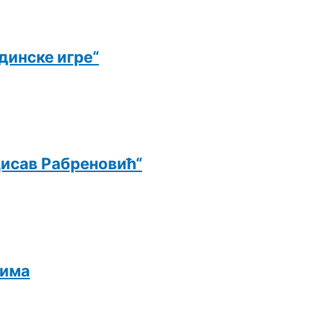
динске игре“
дисав Рабреновић“
цима