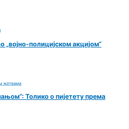
о „војно-полицијском акцијом“
њом“: Толико о пијетету према