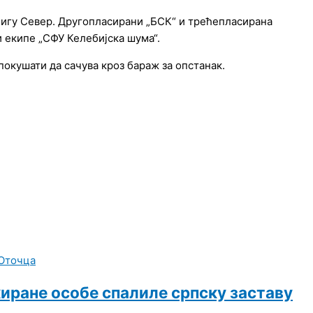
 лигу Север. Другопласирани „БСК“ и трећепласирана
и екипе „СФУ Келебијска шума“.
покушати да сачува кроз бараж за опстанак.
не особе спалиле српску заставу