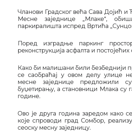
Чланови Градског већа Сава Дојић и
Месне заједнице „Млаке“, оби
паркиралишта испред Вртића „Сунцок
Поред изградње паркинг просто
реконструкција асфалта и постојећих 
Како би малишани били безбеднији пр
се саобраћај у овом делу улице не
месне заједнице предложили су
буџетирању, а становници Млака су г
године.
Ово је друга година заредом како с
које спроводи град Сомбор, реализу
сеоску месну заједницу.