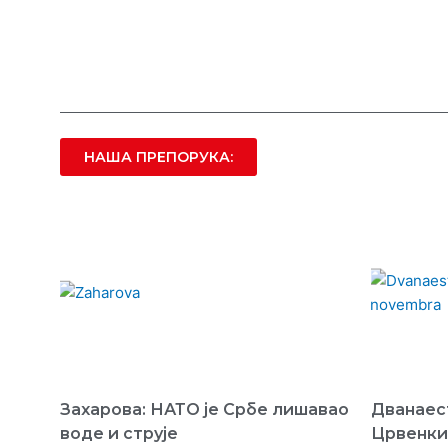
НАША ПРЕПОРУКА:
Захарова: НАТО је Србе лишавао
Дванаес
воде и струје
Црвенки