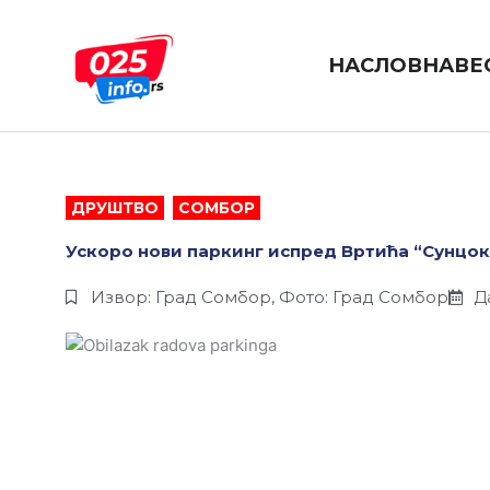
Пређи
на
садржај
НАСЛОВНА
ВЕ
ДРУШТВО
,
СОМБОР
Ускоро нови паркинг испред Вртића “Сунцо
Извор: Град Сомбор, Фото: Град Сомбор
Д