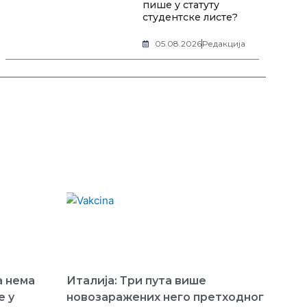
пише у статуту
студентске листе?
05.08.2026
Редакција
а нема
Италија: Три пута више
е у
новозаражених него претходног