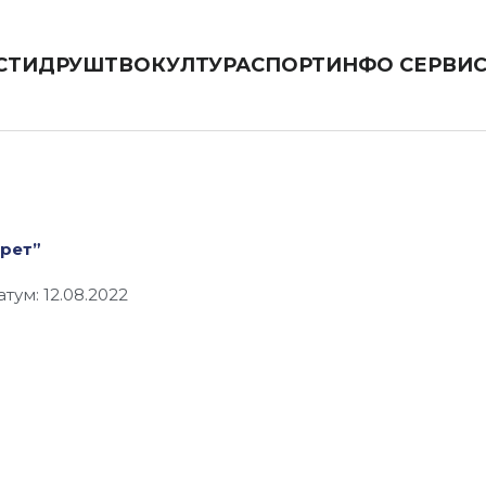
СТИ
ДРУШТВО
КУЛТУРА
СПОРТ
ИНФО СЕРВИ
крет”
атум: 12.08.2022