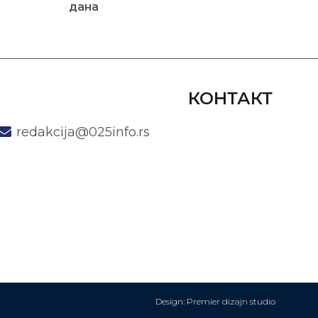
дана
КОНТАКТ
redakcija@025info.rs
Design: Premier dizajn studio