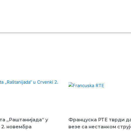
та „Раштанијада“ у
Француска РТЕ тврди д
 2. новембра
везе са нестанком струј