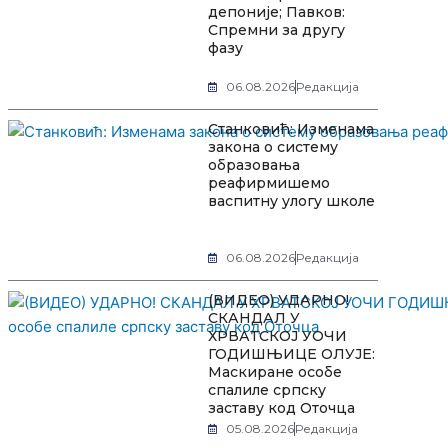
депоније; Павков:
Спремни за другу
фазу
06.08.2026
Редакција
Станковић: Изменама
закона о систему
образовања
реафирмишемо
васпитну улогу школе
06.08.2026
Редакција
(ВИДЕО) УДАРНО!
СКАНДАЛ У
ХРВАТСКОЈ УОЧИ
ГОДИШЊИЦЕ ОЛУЈЕ:
Маскиране особе
спалиле српску
заставу код Оточца
05.08.2026
Редакција