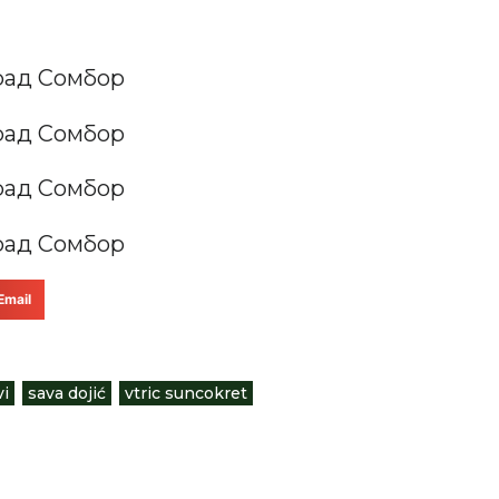
рад Сомбор
рад Сомбор
рад Сомбор
рад Сомбор
Email
vi
,
sava dojić
,
vtric suncokret