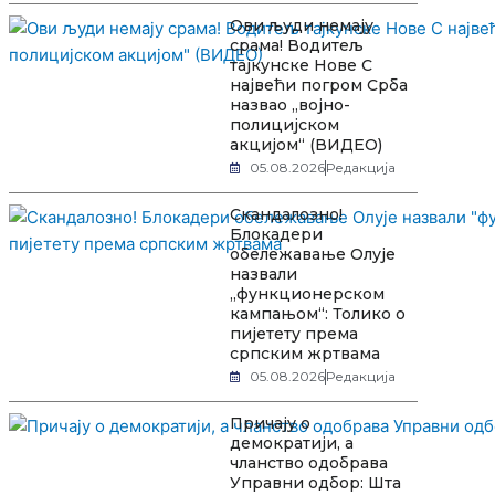
Ови људи немају
срама! Водитељ
тајкунске Нове С
највећи погром Срба
назвао „војно-
полицијском
акцијом“ (ВИДЕО)
05.08.2026
Редакција
Скандалозно!
Блокадери
обележавање Олује
назвали
„функционерском
кампањом“: Толико о
пијетету према
српским жртвама
05.08.2026
Редакција
Причају о
демократији, а
чланство одобрава
Управни одбор: Шта