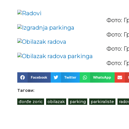
Фото: Г
Фото: Г
Фото: Г
Фото: Г
Facebook
Twitter
WhatsApp
Тагови:
đorđe zoric
,
obilazak
,
parking
,
parkiraliste
,
rado