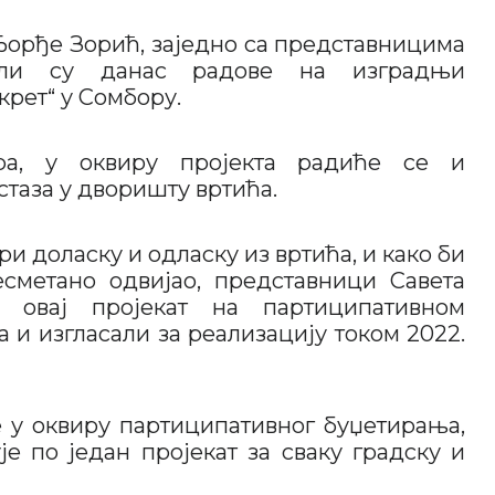
 Ђорђе Зорић, заједно са представницима
шли су данас радове на изградњи
рет“ у Сомбору.
ра, у оквиру пројекта радиће се и
стаза у дворишту вртића.
и доласку и одласку из вртића, и како би
сметано одвијао, представници Савета
 овај пројекат на партиципативном
а и изгласали за реализацију током 2022.
е у оквиру партиципативног буџетирања,
је по један пројекат за сваку градску и