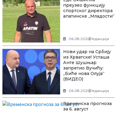
преузео функцију
спортског директора
апатинске „Младости“
06.08.2026
Редакција
Нови удар на Србију
из Хрватске! Усташа
Анте Шушњар
запретио Вучићу:
„Биће нова Олуја“
(ВИДЕО)
06.08.2026
Редакција
Временска прогноза
за 6. август