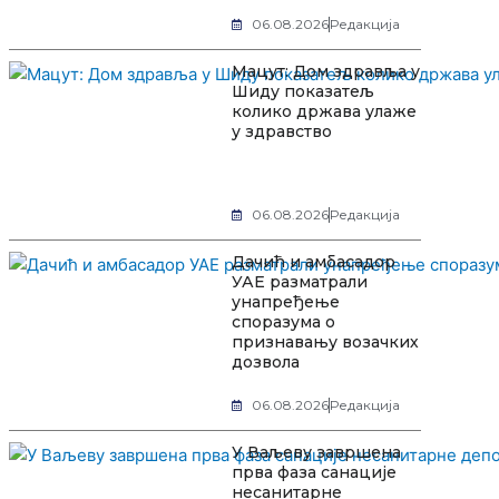
06.08.2026
Редакција
Мацут: Дом здравља у
Шиду показатељ
колико држава улаже
у здравство
06.08.2026
Редакција
Дачић и амбасадор
УАЕ разматрали
унапређење
споразума о
признавању возачких
дозвола
06.08.2026
Редакција
У Ваљеву завршена
прва фаза санације
несанитарне