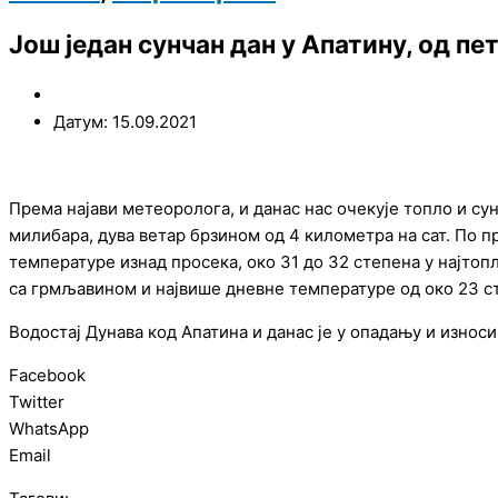
Још један сунчан дан у Апатину, од пе
Датум: 15.09.2021
Према најави метеоролога, и данас нас очекује топло и су
милибара, дува ветар брзином од 4 километра на сат. По пр
температуре изнад просека, око 31 до 32 степена у најтоп
са грмљавином и највише дневне температуре од око 23 с
Водостај Дунава код Апатина и данас је у опадању и износи
Facebook
Twitter
WhatsApp
Email