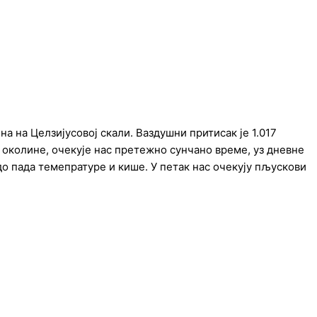
а на Целзијусовој скали. Ваздушни притисак је 1.017
и околине, очекује нас претежно сунчано време, уз дневне
 до пада темепратуре и кише. У петак нас очекују пљускови