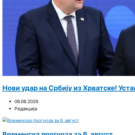
Нови удар на Србију из Хрватске! Ус
06.08.2026
Редакција
Временска прогноза за 6. август