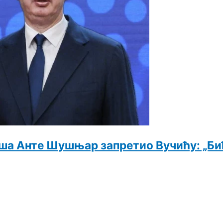
таша Анте Шушњар запретио Вучићу: „Би