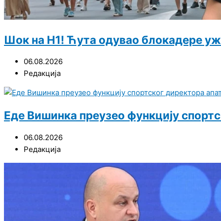
Шок на Н1! Ћута одувао блокадере ужи
06.08.2026
Редакција
Еде Вишинка преузео функцију спортс
06.08.2026
Редакција