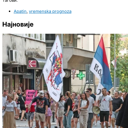
Тагови:
Apatin
,
vremenska prognoza
Најновије