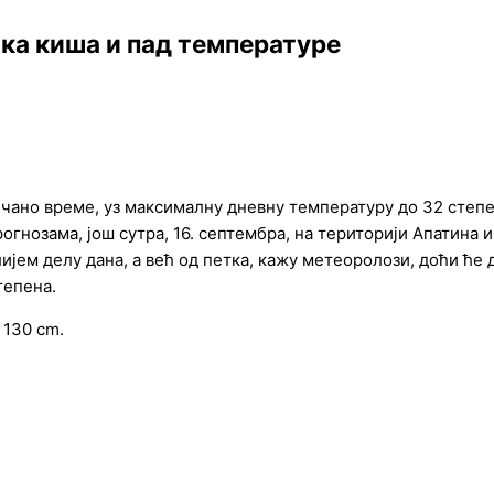
тка киша и пад температуре
нчано време, уз максималну дневну температуру до 32 степен
огнозама, још сутра, 16. септембра, на територији Апатина 
лијем делу дана, а већ од петка, кажу метеоролози, доћи ће
тепена.
 130 cm.