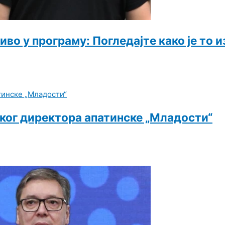
во у програму: Погледајте како је то 
ког директора апатинске „Младости“