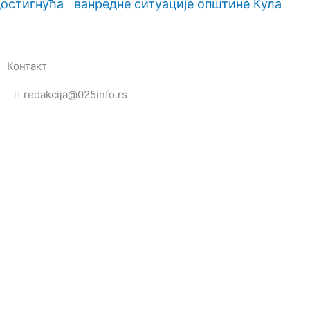
достигнућа
ванредне ситуације општине Кула
Контакт
redakcija@025info.rs