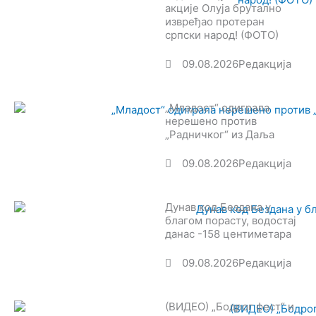
акције Олуја брутално
извређао протеран
српски народ! (ФОТО)
09.08.2026
Редакција
„Младост“ одиграла
нерешено против
„Радничког“ из Даља
09.08.2026
Редакција
Дунав код Бездана у
благом порасту, водостај
данас -158 центиметара
09.08.2026
Редакција
(ВИДЕО) „Бодрог фест“ и