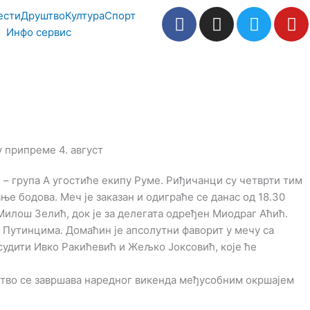
F
I
T
Y
ести
Друштво
Култура
Спорт
a
n
w
o
Инфо сервис
c
s
i
u
e
t
t
t
b
a
t
u
o
g
e
b
o
r
r
e
k
a
m
 – група А угостиће екипу Руме. Риђичанци су четврти тим
ње бодова. Меч је заказан и одиграће се данас од 18.30
Милош Зелић, док је за делегата одређен Миодраг Аћић.
 Путинцима. Домаћин је апсолутни фаворит у мечу са
 судити Ивко Ракићевић и Жељко Јоксовић, које ће
ство се завршава наредног викенда међусобним окршајем