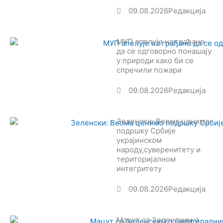
09.08.2026
Редакција
МУП апелује на грађане
да се одговорно понашају
у природи како би се
спречили пожари
09.08.2026
Редакција
Зеленски: Веома ценимо
подршку Србије
украјинском
народу,суверенитету и
територијалном
интегритету
09.08.2026
Редакција
Мацут са Зеленским о