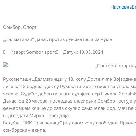
Пређи
Насловна
В
на
садржај
Сомбор
,
Спорт
„Далматинац“ данас против рукометаша из Руме
Извор: Sombor sport
Датум: 10.03.2024
Рукометаши „Далматинца“ у 13. колу Друге лиге Војводине
лиге са 12 бодова, док су Румљани место ниже са упола ма
часова. Судиће добро познати судијски пар Никола Зорић/
Данас, од 20 часова, последњепласирани Сомбор гостује у
фењерашем који је до сада скупио само један бод. Меч ће
надгледати Мирко Перендија.
Водећа „ПИК Пригревица“ је у овом колу слободна. Првен
сомборским екипа.