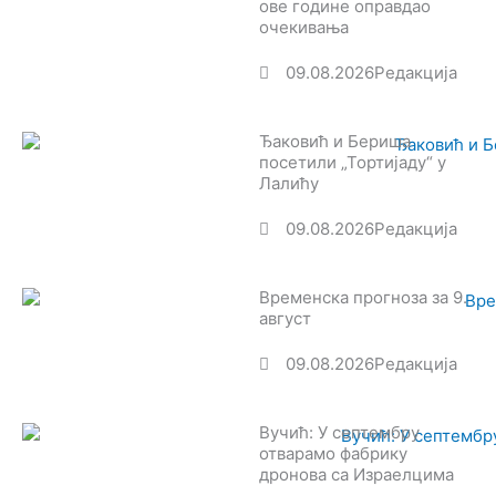
ове године оправдао
очекивања
09.08.2026
Редакција
Ђаковић и Бериша
посетили „Тортијаду“ у
Лалићу
09.08.2026
Редакција
Временска прогноза за 9.
август
09.08.2026
Редакција
Вучић: У септембру
отварамо фабрику
дронова са Израелцима