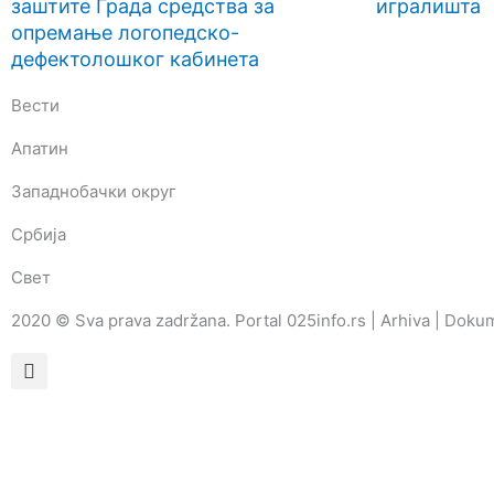
заштите Града средства за
игралишта
опремање логопедско-
дефектолошког кабинета
Вести
Апатин
Западнобачки округ
Србија
Свет
2020 © Sva prava zadržana. Portal 025info.rs |
Arhiva
|
Dokum