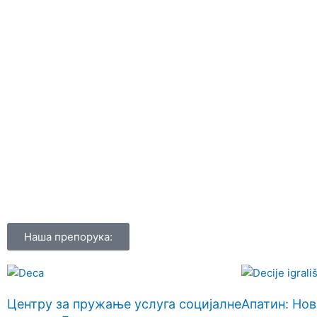
Наша препорука:
Центру за пружање услуга социјалне
Апатин: Нов