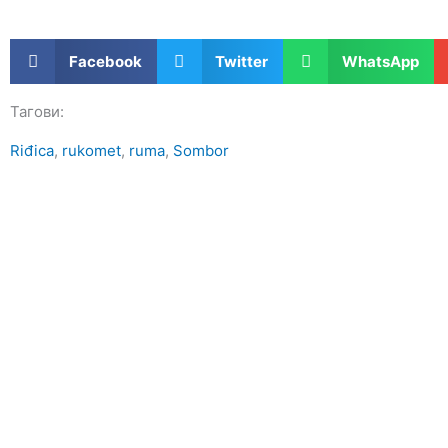
Facebook
Twitter
WhatsApp
Тагови:
Riđica
,
rukomet
,
ruma
,
Sombor