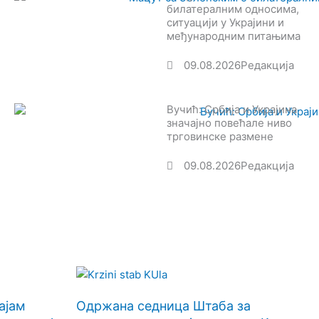
билатералним односима,
ситуацији у Украјини и
међународним питањима
09.08.2026
Редакција
Вучић: Србија и Украјина
значајно повећале ниво
трговинске размене
09.08.2026
Редакција
ајам
Одржана седница Штаба за