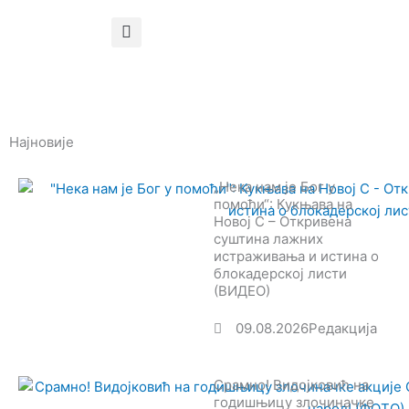
Најновије
„Нека нам је Бог у
помоћи“: Кукњава на
Новој С – Откривена
суштина лажних
истраживања и истина о
блокадерској листи
(ВИДЕО)
09.08.2026
Редакција
Срамно! Видојковић на
годишњицу злочиначке