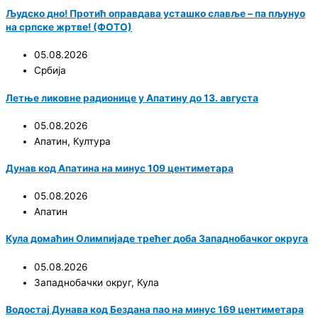
Људско дно! Протић оправдава усташко славље – па пљунуо
на српске жртве! (ФОТО)
05.08.2026
Србија
Летње ликовне радионице у Апатину до 13. августа
05.08.2026
Апатин
,
Култура
Дунав код Апатина на минус 109 центиметара
05.08.2026
Апатин
Кула домаћин Олимпијаде трећег доба Западнобачког округа
05.08.2026
Западнобачки округ
,
Кула
Водостај Дунава код Бездана пао на минус 169 центиметара