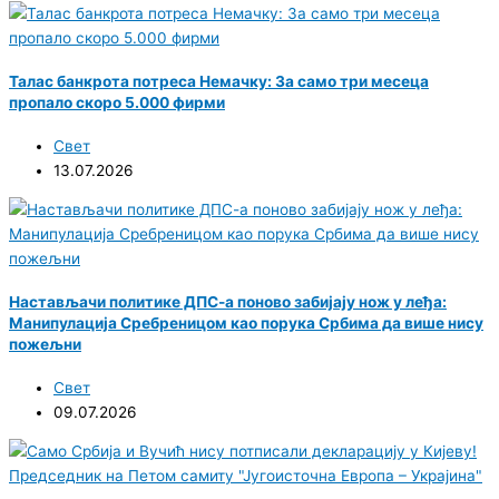
Талас банкрота потреса Немачку: За само три месеца
пропало скоро 5.000 фирми
Свет
13.07.2026
Настављачи политике ДПС-а поново забијају нож у леђа:
Манипулација Сребреницом као порука Србима да више нису
пожељни
Свет
09.07.2026