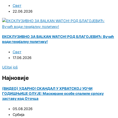
Свет
22.06.2026
ЕКСКЛУЗИВНО ЗА BALKAN WATCH! РОД БЛАГОЈЕВИЋ: Вучић
води генијалну политику!
Свет
17.06.2026
Učitaj još
Најновије
(ВИДЕО) УДАРНО! СКАНДАЛ У ХРВАТСКОЈ УОЧИ
ГОДИШЊИЦЕ ОЛУЈЕ: Маскиране особе спалиле српску
заставу код Оточца
05.08.2026
Србија