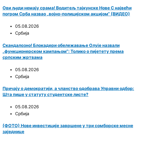
Ови људи немају срама! Водитељ тајкунске Нове С највећи
погром Срба назвао „војно-полицијском акцијом“ (ВИДЕО)
05.08.2026
Србија
Скандалозно! Блокадери обележавање Олује назвали
„функционерском кампањом“: Толико о пијетету према
српским жртвама
05.08.2026
Србија
Причају о демократији, а чланство одобрава Управни одбор:
Шта пише у статуту студентске листе?
05.08.2026
Србија
(ФОТО) Нове инвестиције завршене у три сомборске месне
заједнице