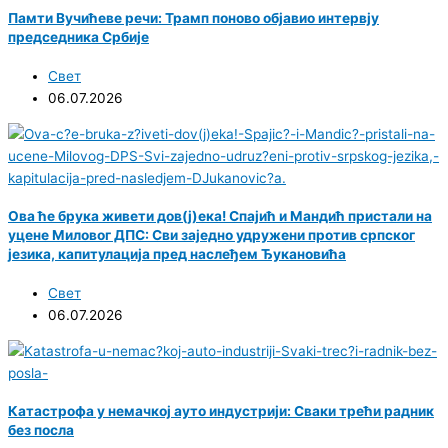
Памти Вучићеве речи: Трамп поново објавио интервју
председника Србије
Свет
06.07.2026
Ова ће брука живети дов(ј)ека! Спајић и Мандић пристали на
уцене Миловог ДПС: Сви заједно удружени против српског
језика, капитулација пред наслеђем Ђукановића
Свет
06.07.2026
Катастрофа у немачкој ауто индустрији: Сваки трећи радник
без посла