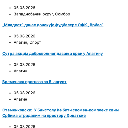
05.08.2026
Западнобачки округ
,
Сомбор
„Младост“ данас дочекује фудбалере ОФК „Врбас“
05.08.2026
Апатин
,
Спорт
Сутра акција добровољног давања крви у Апатину
05.08.2026
Апатин
Временска прогноза за 5. август
05.08.2026
Апатин
Стаменковски: У Банстолу ће бити спомен-комплекс свим
Србима страдалим на простору Хрватске
05.08.2026