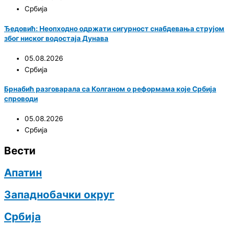
Србија
Ђедовић: Неопходно одржати сигурност снабдевања струјом
због ниског водостаја Дунава
05.08.2026
Србија
Брнабић разговарала са Колганом о реформама које Србија
спроводи
05.08.2026
Србија
Вести
Апатин
Западнобачки округ
Србија