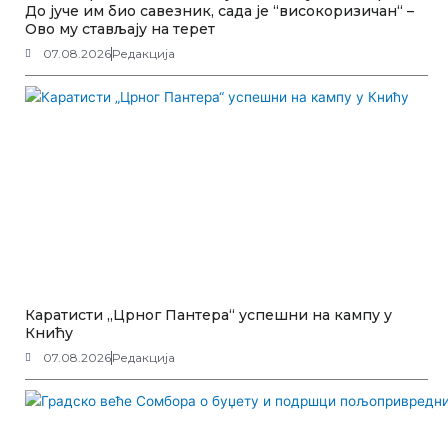
До јуче им био савезник, сада је “високоризичан“ –
Ово му стављају на терет
07.08.2026
Редакција
Каратисти „Црног Пантера“ успешни на кампу у
Книћу
07.08.2026
Редакција