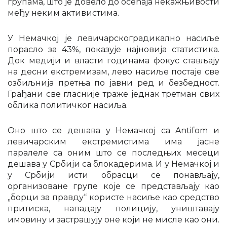
групама, што је довело до осећаја некажњивости
међу неким активистима.
У Немачкој је левичарскоградикално насиље
порасло за 43%, показује најновија статистика.
Док медији и власти годинама фокус стављају
на десни екстремизам, лево насиље постаје све
озбиљнија претња по јавни ред и безбедност.
Грађани све гласније траже једнак третман свих
облика политичког насиља.
Оно што се дешава у Немачкој са Antifom и
левичарским екстремистима има јасне
паралеле са оним што се последњих месеци
дешава у Србији са блокадерима. И у Немачкој и
у Србији исти обрасци се понављају,
организоване групе које се представљају као
„борци за правду“ користе насиље као средство
притиска, нападају полицију, уништавају
имовину и застрашују оне који не мисле као они.