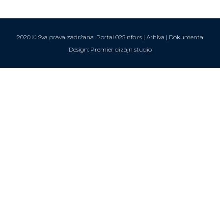
2020 © Sva prava zadržana. Portal 025info.rs |
Arhiva
|
Dokumenta
Design: Premier dizajn studio