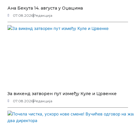
Ана Бекута 14. августа у Оџацима
07.08.2026
Редакција
За викенд затворен пут између Куле и Црвенке
07.08.2026
Редакција