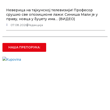
Неверица на тајкунској телевизији! Професор
срушио све опозиционе лажи: Синиша Мали је у
праву, новца у буџету има… (ВИДЕО)
07.08.2026
Редакција
НАША ПРЕПОРУКА: