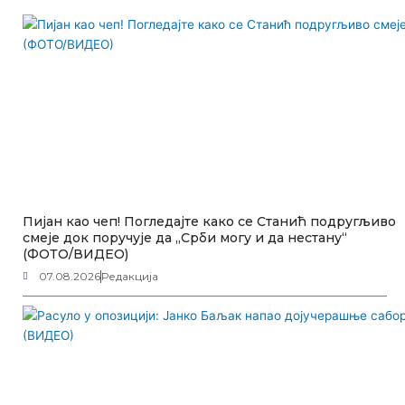
Пијан као чеп! Погледајте како се Станић подругљиво
смеје док поручује да „Срби могу и да нестану“
(ФОТО/ВИДЕО)
07.08.2026
Редакција