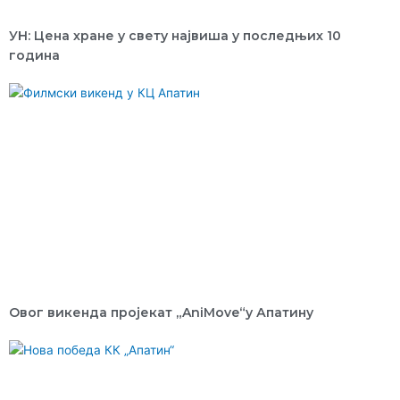
УН: Цена хране у свету највиша у последњих 10
година
Овог викенда пројекат „AniMove“у Апатину