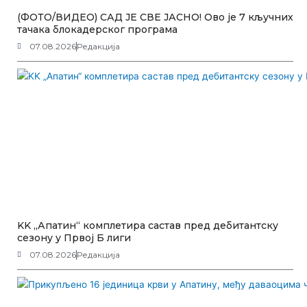
(ФОТО/ВИДЕО) САД ЈЕ СВЕ ЈАСНО! Ово је 7 кључних
тачака блокадерског програма
07.08.2026
Редакција
KK „Апатин“ комплетира састав пред дебитантску
сезону у Првој Б лиги
07.08.2026
Редакција