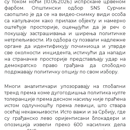
су током ноћи (10.06.2026.) испрскане црвеном
фарбом. Општински одбор SNS Сурчин
саопштио је да се на видео-снимку види особа
са капуљачом како прилази објекту и намерно
оштећује просторије, оцењујући да је реч о
покушају застрашивања и ширења политичке
нетрпељивости. Из одбора су позвали надлежне
органе да идентификују починиоца и утврде
све околности инцидента, истичући да напади
на страначке просторије представљају удар на
демократско право грађана да слободно
подржавају политичку опцију по свом избору.
Многи аналитичари упозоравају на глобални
тренд према коме дугогодишња политика нулте
толеранције према десном насиљу није праћена
истом одлучношћу према левици, што ствара
осећај некажњивости. Исто важи и за Србију, где
су грађанско лево оријентисани блокадери и
опозиција извели преко 600 насилних дела