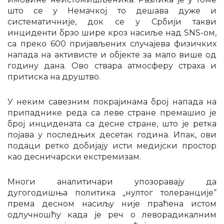
што се у Немачкој то дешава дуже и
систематичније, док се у Србији такви
инциденти брзо шире кроз насиље над SNS-ом,
са преко 600 пријављених случајева физичких
напада на активисте и објекте за мало више од
годину дана. Ово ствара атмосферу страха и
притиска на друштво.
У неким савезним покрајинама број напада на
припаднике реда са леве стране премашио је
број инцидената са десне стране, што је ретка
појава у последњих десетак година. Ипак, ови
подаци ретко добијају исти медијски простор
као десничарски екстремизам.
Многи аналитичари упозоравају да
дугогодишња политика „нултог толеранције“
према десном насиљу није праћена истом
одлучношћу када је реч о леворадикалним