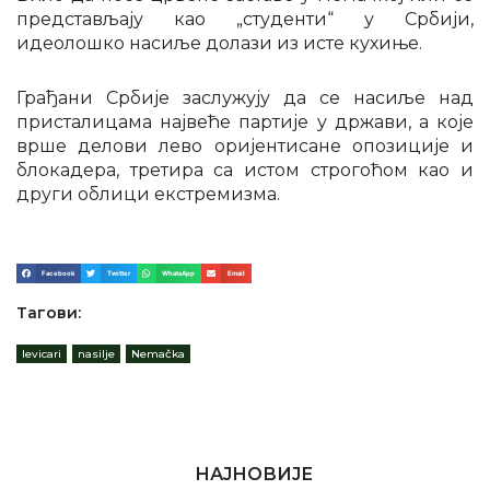
представљају као „студенти“ у Србији,
идеолошко насиље долази из исте кухиње.
Грађани Србије заслужују да се насиље над
присталицама највеће партије у држави, а које
врше делови лево оријентисане опозиције и
блокадера, третира са истом строгоћом као и
други облици екстремизма.
Facebook
Twitter
WhatsApp
Email
Тагови:
levicari
,
nasilje
,
Nemačka
НАЈНОВИЈЕ