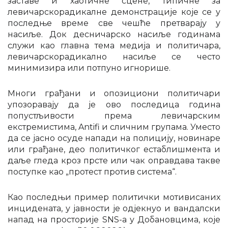
заставе и хаотичне сцене, типичне за
левичарскорадикалне демонстрације које се у
последње време све чешће претварају у
насиље. Док десничарско насиље годинама
служи као главна тема медија и политичара,
левичарскорадикално насиље се често
минимизира или потпуно игнорише.
Многи грађани и опозициони политичари
упозоравају да је ово последица година
попустљивости према левичарским
екстремистима, Antifi и сличним групама. Уместо
да се јасно осуде напади на полицију, новинаре
или грађане, део политичког естаблишмента и
даље гледа кроз прсте или чак оправдава такве
поступке као „протест против система“.
Као последњи пример политички мотивисаних
инцидената, у јавности је одјекнуо и вандалски
напад на просторије SNS-а у Добановцима, које