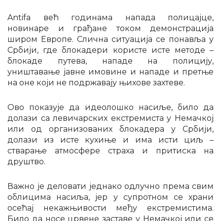
Antifa већ годинама напада полицајце,
новинаре и грађане током демонстрација
широм Европе. Слична ситуација се понавља у
Србији, где блокадери користе исте методе –
блокаде путева, нападе на полицију,
уништавање јавне имовине и нападе и претње
на оне који не подржавају њихове захтеве.
Ово показује да идеолошко насиље, било да
долази са левичарских екстремиста у Немачкој
или од организованих блокадера у Србији,
долази из исте кухиње и има исти циљ –
стварање атмосфере страха и притиска на
друштво.
Важно је деловати једнако одлучно према свим
облицима насиља, јер у супротном се храни
осећај некажњивости међу екстремистима.
Било да носе црвене заставе у Немачкој или се