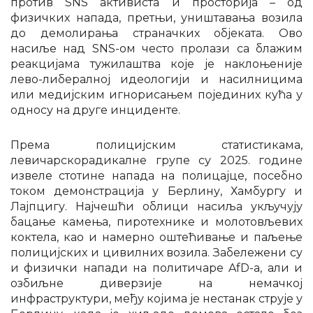
против SNS активиста и просторија – од
физичких напада, претњи, уништавања возила
до демолирања страначких објеката. Ово
насиље над SNS-ом често пролази са блажим
реакцијама тужилаштва које је наклоњеније
лево-либералној идеологији и насилницима
или медијским игнорисањем појединих кућа у
односу на друге инциденте.
Према полицијским статистикама,
левичарскорадикалне групе су 2025. године
извеле стотине напада на полицајце, посебно
током демонстрација у Берлину, Хамбургу и
Лајпцигу. Најчешћи облици насиља укључују
бацање камења, пиротехнике и молотовљевих
коктела, као и намерно оштећивање и паљење
полицијских и цивилних возила. Забележени су
и физички напади на политичаре AfD-а, али и
озбиљне диверзије на немачкој
инфраструктури, међу којима је нестанак струје у