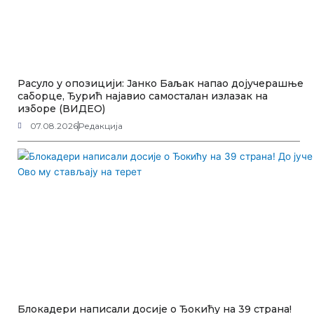
Расуло у опозицији: Јанко Баљак напао дојучерашње
саборце, Ђурић најавио самосталан излазак на
изборе (ВИДЕО)
07.08.2026
Редакција
Блокадери написали досије о Ђокићу на 39 страна!