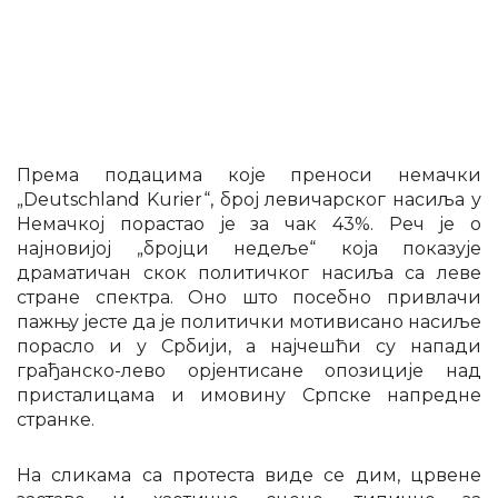
Према подацима које преноси немачки
„Deutschland Kurier“, број левичарског насиља у
Немачкој порастао је за чак 43%. Реч је о
најновијој „бројци недеље“ која показује
драматичан скок политичког насиља са леве
стране спектра. Оно што посебно привлачи
пажњу јесте да је политички мотивисано насиље
порасло и у Србији, а најчешћи су напади
грађанско-лево орјентисане опозиције над
присталицама и имовину Српске напредне
странке.
На сликама са протеста виде се дим, црвене