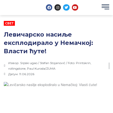
Пређи
F
I
T
Y
на
a
n
w
o
c
s
i
u
садржај
e
t
t
t
b
a
t
u
o
g
e
b
СВЕТ
o
r
r
e
k
a
Левичарско насиље
m
експлодирало у Немачкој:
Власти ћуте!
Извор: Srpski ugao / Stefan Stojanović / Foto: Printskrin,
rollingstone, Paul Kuroda/ZUMA
Датум: 11.06.2026