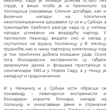
Берлину, када је хиљаде домова остало без
струје, а више особа је и преминуло од
последица смрзавања. Слични догађаји, као и
физички напади на политичке
неистомишљенике дешавали су се и у Србији, а
тужилаштво преблаго реагује када су у питању
напади усмерени на владајућу партију. У
протеклом периоду видели смо и напад у
скупштини на трудну посланицу у 8. месецу
трудноће, као и њену партијску колегеницу која
је том приликом добила мождани удар. Осим
тога, блокадерски екстремисти су гађали
замрзнутим јајима и флашама присталице и
симпатизере SNS-а у Новом Саду, а у Нишу је
нападнут и градоначелник.
И у Немачкој и у Србији исти обрасци се
понављају – левичарски екстремисти и
блокадери користе блокаде, нападе на
полицију и уништавање јавне и страначке
имовине неистомишљеника. Разлика је у томе