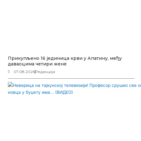
Прикупљено 16 јединица крви у Апатину, међу
даваоцима четири жене
07.08.2026
Редакција