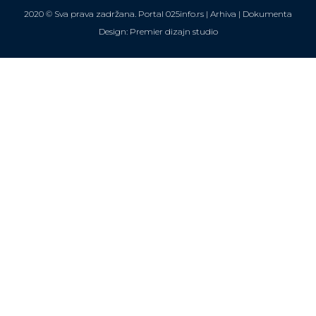
2020 © Sva prava zadržana. Portal 025info.rs |
Arhiva
|
Dokumenta
Design: Premier dizajn studio