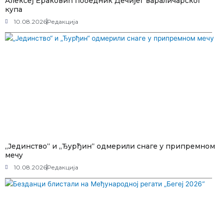
Алексеј Ераковић победник Дечијег вараличарског
купа
10.08.2026
Редакција
„Јединство“ и „Ђурђин“ одмерили снаге у припремном
мечу
10.08.2026
Редакција