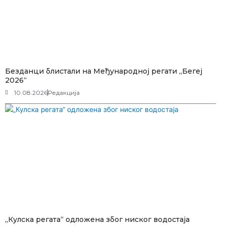
Безданци блистали на Међународној регати „Бегеј
2026“
10.08.2026
Редакција
„Кулска регата“ одложена због ниског водостаја