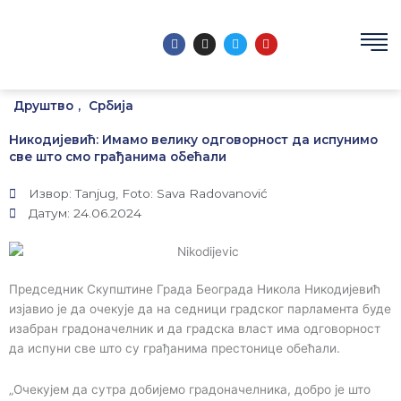
Пређи
на
F
I
T
Y
садржај
a
n
w
o
c
s
i
u
e
t
t
t
b
a
t
u
o
g
e
b
Друштво
,
Србија
o
r
r
e
k
a
m
Никодијевић: Имамо велику одговорност да испунимо
све што смо грађанима обећали
Извор: Tanjug, Foto: Sava Radovanović
Датум: 24.06.2024
Председник Скупштине Града Београда Никола Никодијевић
изјавио је да очекује да на седници градског парламента буде
изабран градоначелник и да градска власт има одговорност
да испуни све што су грађанима престонице обећали.
„Очекујем да сутра добијемо градоначелника, добро је што