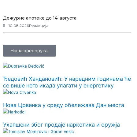
Дежурне апотеке до 14. августа
10.08.2026
Редакција
Наша препорука:
Ђедовић Хандановић: У наредним годинама ће
се више него икада улагати у енергетику
Нова Црвенка у среду обележава Дан места
Ухапшени због продаје наркотика и оружја