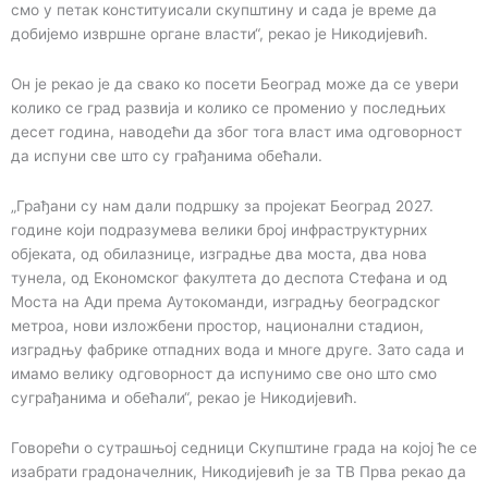
смо у петак конституисали скупштину и сада је време да
добијемо извршне органе власти“, рекао је Никодијевић.
Он је рекао је да свако ко посети Београд може да се увери
колико се град развија и колико се променио у последњих
десет година, наводећи да због тога власт има одговорност
да испуни све што су грађанима обећали.
„Грађани су нам дали подршку за пројекат Београд 2027.
године који подразумева велики број инфраструктурних
објеката, од обилазнице, изградње два моста, два нова
тунела, од Економског факултета до деспота Стефана и од
Моста на Ади према Аутокоманди, изградњу београдског
метроа, нови изложбени простор, национални стадион,
изградњу фабрике отпадних вода и многе друге. Зато сада и
имамо велику одговорност да испунимо све оно што смо
суграђанима и обећали“, рекао је Никодијевић.
Говорећи о сутрашњој седници Скупштине града на којој ће се
изабрати градоначелник, Никодијевић је за ТВ Прва рекао да