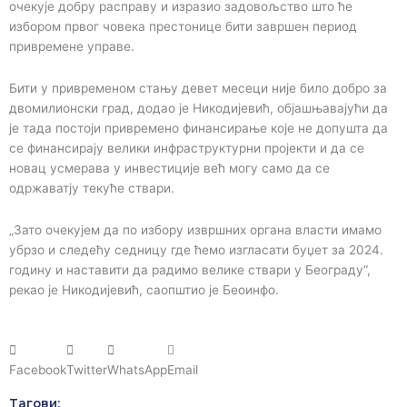
очекује добру расправу и изразио задовољство што ће
избором првог човека престонице бити завршен период
привремене управе.
Бити у привременом стању девет месеци није било добро за
двомилионски град, додао је Никодијевић, објашњавајући да
је тада постоји привремено финансирање које не допушта да
се финансирају велики инфраструктурни пројекти и да се
новац усмерава у инвестиције већ могу само да се
одржаватју текуће ствари.
„Зато очекујем да по избору извршних органа власти имамо
убрзо и следећу седницу где ћемо изгласати буџет за 2024.
годину и наставити да радимо велике ствари у Београду“,
рекао је Никодијевић, саопштио је Беоинфо.
Facebook
Twitter
WhatsApp
Email
Тагови: