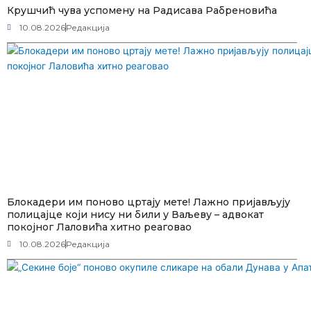
Крушчић чува успомену на Радисава Рабреновића
10.08.2026
Редакција
Блокадери им поново цртају мете! Лажно пријављују
полицајце који нису ни били у Ваљеву – адвокат
покојног Лаловића хитно реаговао
10.08.2026
Редакција