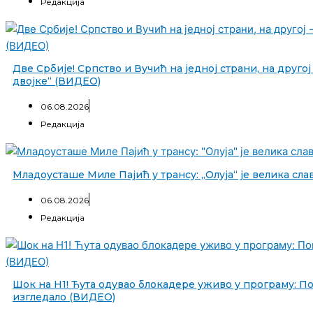
Редакција
Две Србије! Српство и Вучић на једној страни, на другој
двојке“ (ВИДЕО)
06.08.2026
Редакција
Младоусташе Миле Пајић у трансу: „Олуја“ је велика сла
06.08.2026
Редакција
Шок на Н1! Ћута одувао блокадере уживо у програму: Пог
изгледало (ВИДЕО)