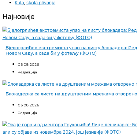
Kula
,
skola plivanja
Најновије
Бјелогрлићев екстремиста упао на листу блокадера: Ре
Новом Саду, а сада би у фотељу (ФОТО)
06.08.2026
Редакција
Блокадерка са листе на друштвеним мрежама отворен
06.08.2026
Редакција