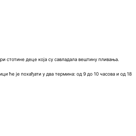
 три стотине деце која су савладала вештину пливања.
и ће је похађати у два термина: од 9 до 10 часова и од 18