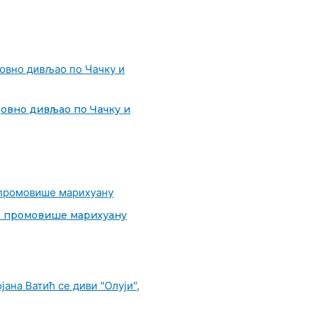
довно дивљао по Чачку и
о промовише марихуану