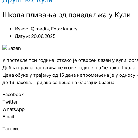
Школа пливања од понедељка у Кули
Извор: Q media, Foto: kula.rs
Датум: 20.06.2025
У протекле три године, откако је отворен базен у Кули, ор
Добра пракса наставља се и ове године, па ће тако Школа 
Цена обуке у трајању од 15 дана непромењена је у односу н
до 19 часова. Пријаве се врше на благајни базена.
Facebook
Twitter
WhatsApp
Email
Тагови: