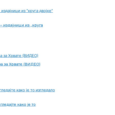
 – издајници из „круга
ва за Хрвате (ВИДЕО)
ледајте како је то