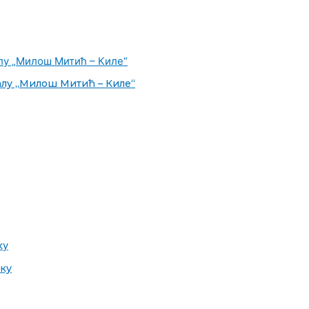
алу „Милош Митић – Киле“
ку