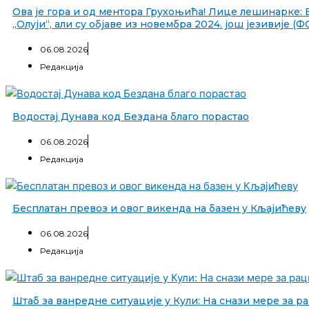
Ова је гора и од ментора Грухоњића! Лице лешинарке: 
„Олуји“, али су објаве из новембра 2024. још језивије (
06.08.2026
Редакција
Водостај Дунава код Бездана благо порастао
06.08.2026
Редакција
Бесплатан превоз и овог викенда на базен у Кљајићеву
06.08.2026
Редакција
Штаб за ванредне ситуације у Кули: На снази мере за