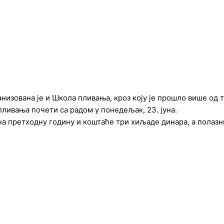
ганизована је и Школа пливања, кроз коју је прошло више од
пливања почети са радом у понедељак, 23. јуна.
а претходну годину и коштаће три хиљаде динара, а полазниц