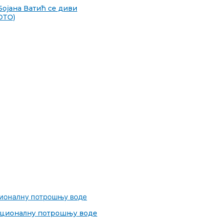
Бојана Ватић се диви
ФОТО)
 рационалну потрошњу воде