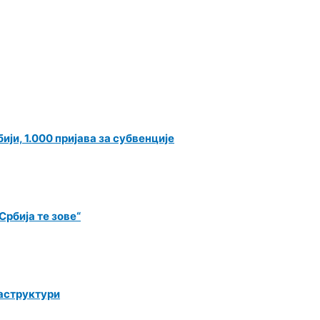
ји, 1.000 пријава за субвенције
рбија те зове“
раструктури