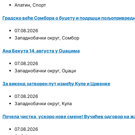
Апатин
,
Спорт
Градско веће Сомбора о буџету и подршци пољопривред
07.08.2026
Западнобачки округ
,
Сомбор
Ана Бекута 14. августа у Оџацима
07.08.2026
Западнобачки округ
,
Оџаци
За викенд затворен пут између Куле и Црвенке
07.08.2026
Западнобачки округ
,
Кула
Почела чистка, ускоро нове смене! Вучићев одговор на ж
07.08.2026