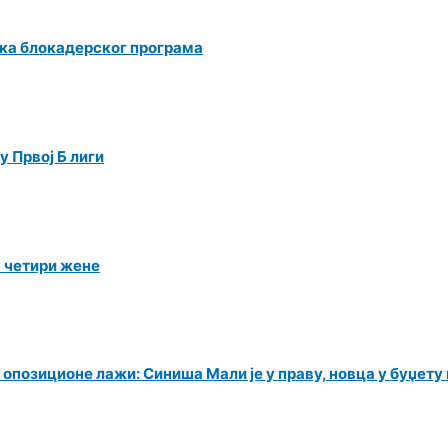
ка блокадерског програма
 Првој Б лиги
а четири жене
 опозиционе лажи: Синиша Мали је у праву, новца у буџет