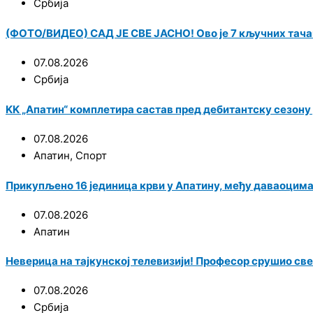
Србија
(ФОТО/ВИДЕО) САД ЈЕ СВЕ ЈАСНО! Ово је 7 кључних тача
07.08.2026
Србија
KK „Апатин“ комплетира састав пред дебитантску сезону у
07.08.2026
Апатин
,
Спорт
Прикупљено 16 јединица крви у Апатину, међу даваоцим
07.08.2026
Апатин
Неверица на тајкунској телевизији! Професор срушио све
07.08.2026
Србија