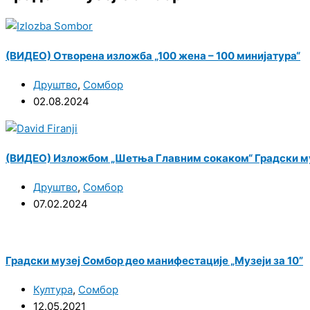
(ВИДЕО) Отворена изложба „100 жена – 100 минијатура“
Друштво
,
Сомбор
02.08.2024
(ВИДЕО) Изложбом „Шетња Главним сокаком“ Градски му
Друштво
,
Сомбор
07.02.2024
Градски музеј Сомбор део манифестације „Музеји за 10”
Култура
,
Сомбор
12.05.2021