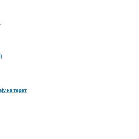
)
)
ју на терет