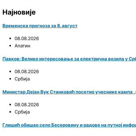
Најновије
Временска прогноза за 8. август
08.08.2026
Апатин
Павков: Велико интересовање за електрична возила у Срби
08.08.2026
Србија
Министар Дејан Вук Станковић посетио учеснике кампа „С
08.08.2026
Србија
Глишић обишао село Бесеровину и радове на путној инф