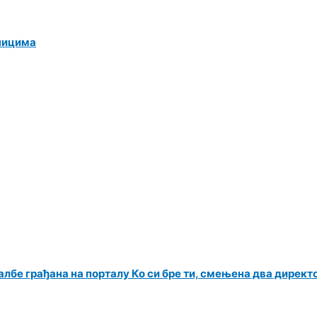
ницима
албе грађана на порталу Ко си бре ти, смењена два директ