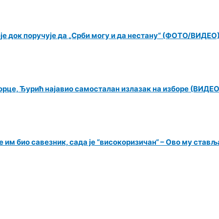
еје док поручује да „Срби могу и да нестану“ (ФОТО/ВИДЕО
орце, Ђурић најавио самосталан излазак на изборе (ВИДЕО
 им био савезник, сада је “високоризичан“ – Ово му ставља