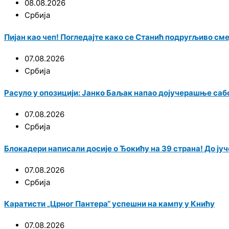
08.08.2026
Србија
Пијан као чеп! Погледајте како се Станић подругљиво см
07.08.2026
Србија
Расуло у опозицији: Јанко Баљак напао дојучерашње саб
07.08.2026
Србија
Блокадери написали досије о Ђокићу на 39 страна! До јуче
07.08.2026
Србија
Каратисти „Црног Пантера“ успешни на кампу у Книћу
07.08.2026