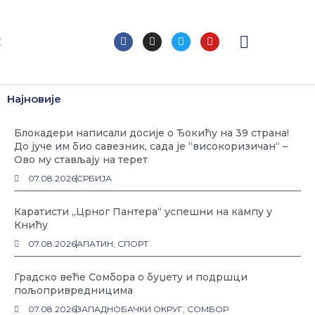
F
I
T
Y
С
a
n
w
o
c
s
i
u
e
t
t
t
b
a
t
u
o
g
e
b
Најновије
o
r
r
e
k
a
m
Блокадери написали досије о Ђокићу на 39 страна!
До јуче им био савезник, сада је “високоризичан“ –
Ово му стављају на терет
07.08.2026
СРБИЈА
Каратисти „Црног Пантера“ успешни на кампу у
Книћу
07.08.2026
АПАТИН
,
СПОРТ
Градско веће Сомбора о буџету и подршци
пољопривредницима
07.08.2026
ЗАПАДНОБАЧКИ ОКРУГ
,
СОМБОР