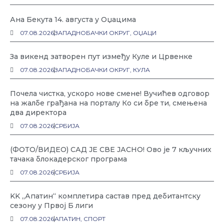
Ана Бекута 14. августа у Оџацима
07.08.2026
ЗАПАДНОБАЧКИ ОКРУГ
,
ОЏАЦИ
За викенд затворен пут између Куле и Црвенке
07.08.2026
ЗАПАДНОБАЧКИ ОКРУГ
,
КУЛА
Почела чистка, ускоро нове смене! Вучићев одговор
на жалбе грађана на порталу Ко си бре ти, смењена
два директора
07.08.2026
СРБИЈА
(ФОТО/ВИДЕО) САД ЈЕ СВЕ ЈАСНО! Ово је 7 кључних
тачака блокадерског програма
07.08.2026
СРБИЈА
KK „Апатин“ комплетира састав пред дебитантску
сезону у Првој Б лиги
07.08.2026
АПАТИН
,
СПОРТ