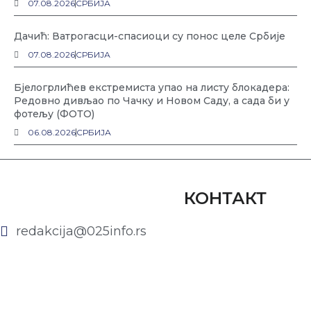
07.08.2026
СРБИЈА
Дачић: Ватрогасци-спасиоци су понос целе Србије
07.08.2026
СРБИЈА
Бјелогрлићев екстремиста упао на листу блокадера:
Редовно дивљао по Чачку и Новом Саду, а сада би у
фотељу (ФОТО)
06.08.2026
СРБИЈА
КОНТАКТ
redakcija@025info.rs