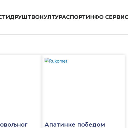
СТИ
ДРУШТВО
КУЛТУРА
СПОРТ
ИНФО СЕРВИ
ровољног
Апатинке победом