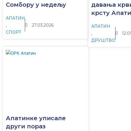
Сомбору у недељу
давања крв
крсту Апат
АПАТИН
,
27.03.2026
АПАТИН
СПОРТ
,
12.0
ДРУШТВО
Апатинке уписале
други пораз