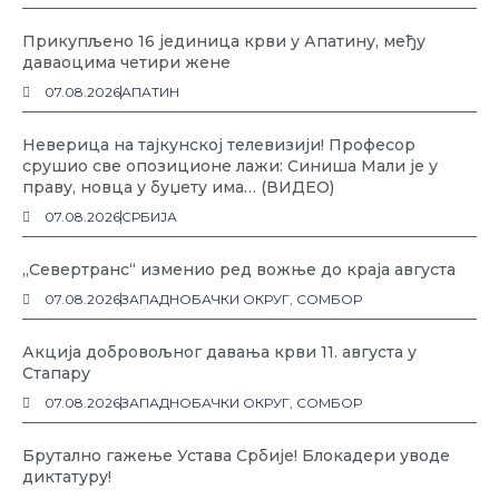
Прикупљено 16 јединица крви у Апатину, међу
даваоцима четири жене
07.08.2026
АПАТИН
Неверица на тајкунској телевизији! Професор
срушио све опозиционе лажи: Синиша Мали је у
праву, новца у буџету има… (ВИДЕО)
07.08.2026
СРБИЈА
„Севертранс“ изменио ред вожње до краја августа
07.08.2026
ЗАПАДНОБАЧКИ ОКРУГ
,
СОМБОР
Акција добровољног давања крви 11. августа у
Стапару
07.08.2026
ЗАПАДНОБАЧКИ ОКРУГ
,
СОМБОР
Брутално гажење Устава Србије! Блокадери уводе
диктатуру!