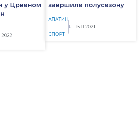
и у Црвеном
завршиле полусезону
ин
АПАТИН
,
15.11.2021
СПОРТ
1.2022