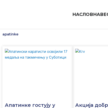
Пређи
на
садржај
НАСЛОВНА
ВЕ
apatinke
Апатинке гостују у
Акција доб