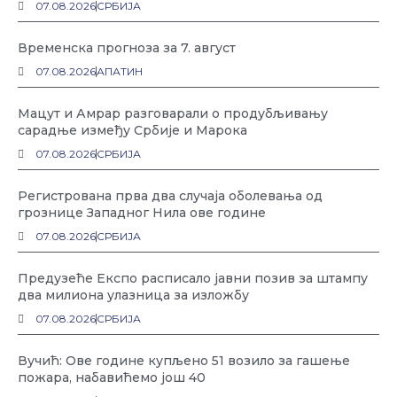
07.08.2026
СРБИЈА
Временска прогноза за 7. август
07.08.2026
АПАТИН
Мацут и Амрар разговарали о продубљивању
сарадње између Србије и Марока
07.08.2026
СРБИЈА
Регистрована прва два случаја оболевања од
грознице Западног Нила ове године
07.08.2026
СРБИЈА
Предузеће Експо расписало јавни позив за штампу
два милиона улазница за изложбу
07.08.2026
СРБИЈА
Вучић: Ове године купљено 51 возило за гашење
пожара, набавићемо још 40