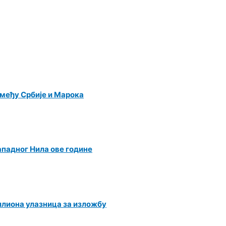
међу Србије и Марока
ападног Нила ове године
илиона улазница за изложбу