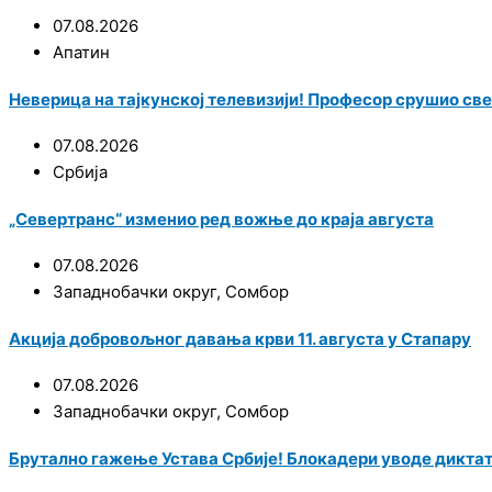
07.08.2026
Апатин
Неверица на тајкунској телевизији! Професор срушио све
07.08.2026
Србија
„Севертранс“ изменио ред вожње до краја августа
07.08.2026
Западнобачки округ
,
Сомбор
Акција добровољног давања крви 11. августа у Стапару
07.08.2026
Западнобачки округ
,
Сомбор
Брутално гажење Устава Србије! Блокадери уводе диктат