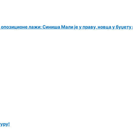
 опозиционе лажи: Синиша Мали је у праву, новца у буџет
уру!