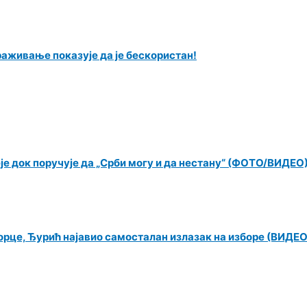
траживање показује да је бескористан!
еје док поручује да „Срби могу и да нестану“ (ФОТО/ВИДЕО
орце, Ђурић најавио самосталан излазак на изборе (ВИДЕО