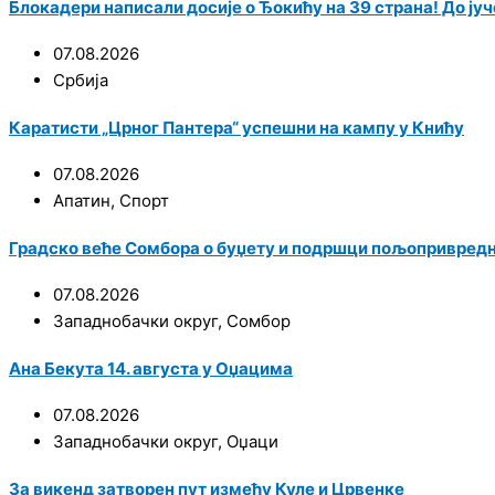
Блокадери написали досије о Ђокићу на 39 страна! До јуче
07.08.2026
Србија
Каратисти „Црног Пантера“ успешни на кампу у Книћу
07.08.2026
Апатин
,
Спорт
Градско веће Сомбора о буџету и подршци пољопривред
07.08.2026
Западнобачки округ
,
Сомбор
Ана Бекута 14. августа у Оџацима
07.08.2026
Западнобачки округ
,
Оџаци
За викенд затворен пут између Куле и Црвенке