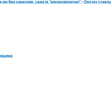
 им био савезник, сада је “високоризичан“ – Ово му ставља
ницима