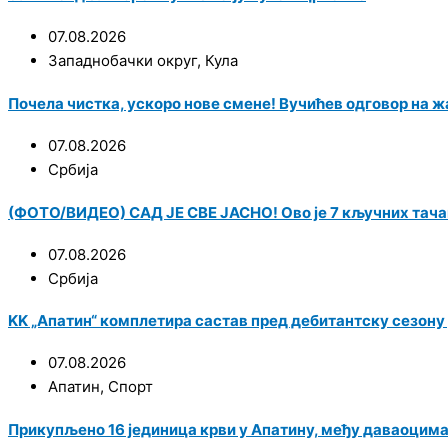
07.08.2026
Западнобачки округ
,
Кула
Почела чистка, ускоро нове смене! Вучићев одговор на ж
07.08.2026
Србија
(ФОТО/ВИДЕО) САД ЈЕ СВЕ ЈАСНО! Ово је 7 кључних тача
07.08.2026
Србија
KK „Апатин“ комплетира састав пред дебитантску сезону у
07.08.2026
Апатин
,
Спорт
Прикупљено 16 јединица крви у Апатину, међу даваоцим