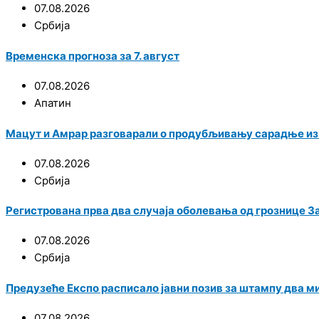
07.08.2026
Србија
Временска прогноза за 7. август
07.08.2026
Апатин
Мацут и Амрар разговарали о продубљивању сарадње из
07.08.2026
Србија
Регистрована прва два случаја оболевања од грознице З
07.08.2026
Србија
Предузеће Експо расписало јавни позив за штампу два м
07.08.2026