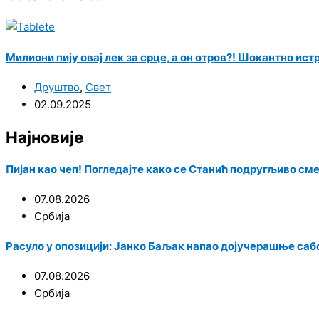
Милиони пију овај лек за срце, а он отров?! Шокантно ис
Друштво
,
Свет
02.09.2025
Најновије
Пијан као чеп! Погледајте како се Станић подругљиво см
07.08.2026
Србија
Расуло у опозицији: Јанко Баљак напао дојучерашње саб
07.08.2026
Србија