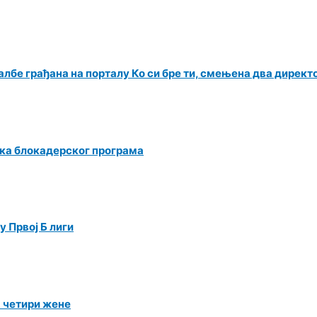
албе грађана на порталу Ко си бре ти, смењена два директ
ка блокадерског програма
 Првој Б лиги
а четири жене