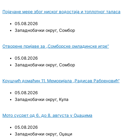
Појачане мере због ниског водостаја и топлотног таласа
05.08.2026
Западнобачки округ
,
Сомбор
Отворене пријаве за „Сомборске омладинске игре“
05.08.2026
Западнобачки округ
,
Сомбор
Крушчић домаћин 11. Меморијала „Радисав Рабреновић“
05.08.2026
Западнобачки округ
,
Кула
Мото сусрет од 6. до 8. августа у Оџацима
05.08.2026
Западнобачки округ
,
Оџаци