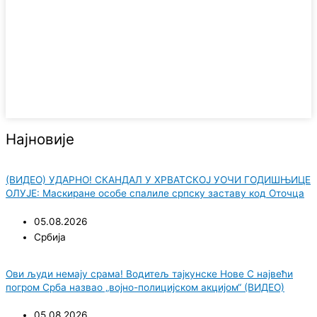
Најновије
(ВИДЕО) УДАРНО! СКАНДАЛ У ХРВАТСКОЈ УОЧИ ГОДИШЊИЦЕ
ОЛУЈЕ: Маскиране особе спалиле српску заставу код Оточца
05.08.2026
Србија
Ови људи немају срама! Водитељ тајкунске Нове С највећи
погром Срба назвао „војно-полицијском акцијом“ (ВИДЕО)
05.08.2026