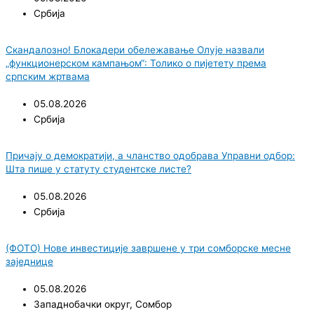
Србија
Скандалозно! Блокадери обележавање Олује назвали
„функционерском кампањом“: Толико о пијетету према
српским жртвама
05.08.2026
Србија
Причају о демократији, а чланство одобрава Управни одбор:
Шта пише у статуту студентске листе?
05.08.2026
Србија
(ФОТО) Нове инвестиције завршене у три сомборске месне
заједнице
05.08.2026
Западнобачки округ
,
Сомбор