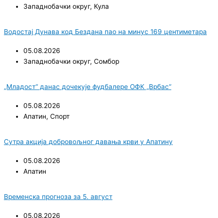
Западнобачки округ
,
Кула
Водостај Дунава код Бездана пао на минус 169 центиметара
05.08.2026
Западнобачки округ
,
Сомбор
„Младост“ данас дочекује фудбалере ОФК „Врбас“
05.08.2026
Апатин
,
Спорт
Сутра акција добровољног давања крви у Апатину
05.08.2026
Апатин
Временска прогноза за 5. август
05.08.2026