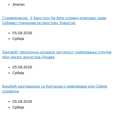
Апатин
Стаменковски: У Банстолу ће бити спомен-комплекс свим
Србима страдалим на простору Хрватске
05.08.2026
Србија
Ђедовић: Неопходно одржати сигурност снабдевања струјом
због ниског водостаја Дунава
05.08.2026
Србија
Брнабић разговарала са Колганом о реформама које Србија
спроводи
05.08.2026
Србија