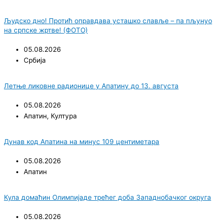
Људско дно! Протић оправдава усташко славље – па пљунуо
на српске жртве! (ФОТО)
05.08.2026
Србија
Летње ликовне радионице у Апатину до 13. августа
05.08.2026
Апатин
,
Култура
Дунав код Апатина на минус 109 центиметара
05.08.2026
Апатин
Кула домаћин Олимпијаде трећег доба Западнобачког округа
05.08.2026