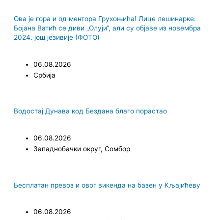
Ова је гора и од ментора Грухоњића! Лице лешинарке:
Бојана Ватић се диви „Олуји“, али су објаве из новембра
2024. још језивије (ФОТО)
06.08.2026
Србија
Водостај Дунава код Бездана благо порастао
06.08.2026
Западнобачки округ
,
Сомбор
Бесплатан превоз и овог викенда на базен у Кљајићеву
06.08.2026