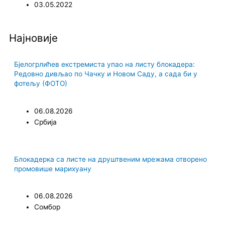
03.05.2022
m
Најновије
Бјелогрлићев екстремиста упао на листу блокадера:
Редовно дивљао по Чачку и Новом Саду, а сада би у
фотељу (ФОТО)
06.08.2026
Србија
Блокадерка са листе на друштвеним мрежама отворено
промовише марихуану
06.08.2026
Сомбор