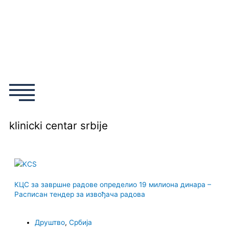
Пређи
на
садржај
F
I
T
Y
a
n
w
o
c
s
i
u
e
t
t
t
klinicki centar srbije
b
a
t
u
o
g
e
b
КЦС за завршне радове определио 19 милиона динара –
o
r
r
e
Расписан тендер за извођача радова
k
a
Друштво
,
Србија