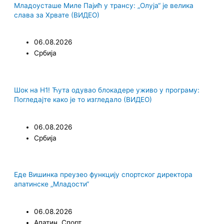
Младоусташе Миле Пајић у трансу: „Олуја“ је велика
слава за Хрвате (ВИДЕО)
06.08.2026
Србија
Шок на Н1! Ћута одувао блокадере уживо у програму:
Погледајте како је то изгледало (ВИДЕО)
06.08.2026
Србија
Еде Вишинка преузео функцију спортског директора
апатинске „Младости“
06.08.2026
Апатин
,
Спорт