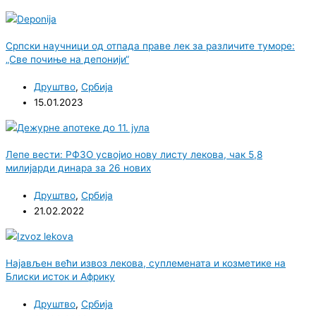
Српски научници од отпада праве лек за различите туморе:
„Све почиње на депонији“
Друштво
,
Србија
15.01.2023
Лепе вести: РФЗО усвојио нову листу лекова, чак 5,8
милијарди динара за 26 нових
Друштво
,
Србија
21.02.2022
Најављен већи извоз лекова, суплемената и козметике на
Блиски исток и Африку
Друштво
,
Србија