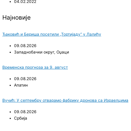
04.02.2022
Најновије
Ђаковић и Бериша посетили „Тортијаду“ у Лалићу
09.08.2026
Западнобачки округ
,
Оџаци
Временска прогноза за 9. август
09.08.2026
Апатин
Вучић: У септембру отварамо фабрику дронова са Израелцима
09.08.2026
Србија