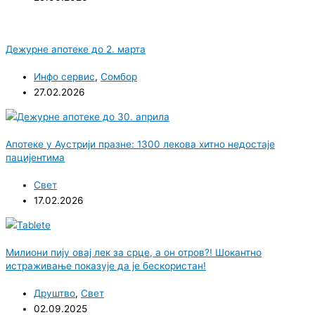
Дежурне апотеке до 2. марта
Инфо сервис
,
Сомбор
27.02.2026
Апотеке у Аустрији празне: 1300 лекова хитно недостаје
пацијентима
Свет
17.02.2026
Милиони пију овај лек за срце, а он отров?! Шокантно
истраживање показује да је бескористан!
Друштво
,
Свет
02.09.2025