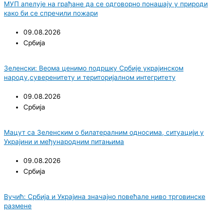
МУП апелује на грађане да се одговорно понашају у природи
како би се спречили пожари
09.08.2026
Србија
Зеленски: Веома ценимо подршку Србије украјинском
народу,суверенитету и територијалном интегритету
09.08.2026
Србија
Мацут са Зеленским о билатералним односима, ситуацији у
Украјини и међународним питањима
09.08.2026
Србија
Вучић: Србија и Украјина значајно повећале ниво трговинске
размене