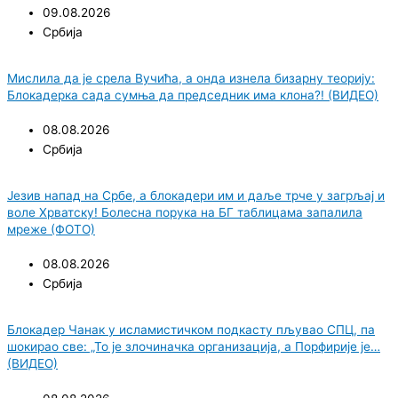
09.08.2026
Србија
Мислила да је срела Вучића, а онда изнела бизарну теорију:
Блокадерка сада сумња да председник има клона?! (ВИДЕО)
08.08.2026
Србија
Језив напад на Србе, а блокадери им и даље трче у загрљај и
воле Хрватску! Болесна порука на БГ таблицама запалила
мреже (ФОТО)
08.08.2026
Србија
Блокадер Чанак у исламистичком подкасту пљувао СПЦ, па
шокирао све: „То је злочиначка организација, а Порфирије је…
(ВИДЕО)