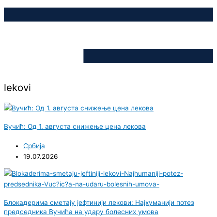
lekovi
Вучић: Од 1. августа снижење цена лекова
Србија
19.07.2026
Блокадерима сметају јефтинији лекови: Најхуманији потез
председника Вучића на удару болесних умова