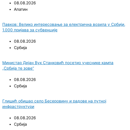
08.08.2026
Апатин
Павков: Велико интересовање за електрична возила у Србији,
1.000 пријава за субвенције
08.08.2026
Србија
Министар Дејан Вук Станковић посетио учеснике кампа
„Србија те зове“
08.08.2026
Србија
Глишић обишао село Бесеровину и радове на путној
инфраструктури
08.08.2026
Србија