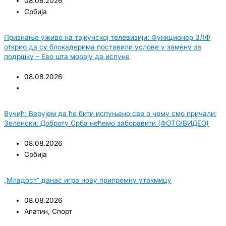
08.08.2026
Србија
Признање уживо на тајкунској телевизији: Функционер ЗЛФ
открио да су блокадерима поставили услове у замену за
подршку – Ево шта морају да испуне
08.08.2026
Вучић: Верујем да ће бити испуњено све о чему смо причали;
Зеленски: Доброту Срба нећемо заборавити (ФОТО/ВИДЕО)
08.08.2026
Србија
„Младост“ данас игра нову припремну утакмицу
08.08.2026
Апатин
,
Спорт