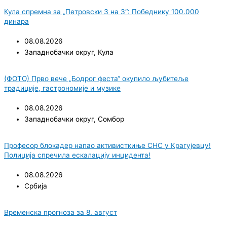
Кула спремна за „Петровски 3 на 3“: Победнику 100.000
динара
08.08.2026
Западнобачки округ
,
Кула
(ФОТО) Прво вече „Бодрог феста“ окупило љубитеље
традиције, гастрономије и музике
08.08.2026
Западнобачки округ
,
Сомбор
Професор блокадер напао активисткиње СНС у Крагујевцу!
Полиција спречила ескалацију инцидента!
08.08.2026
Србија
Временска прогноза за 8. август