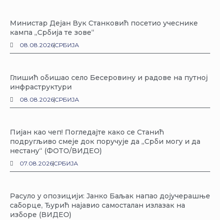
Министар Дејан Вук Станковић посетио учеснике
кампа „Србија те зове“
08.08.2026
СРБИЈА
Глишић обишао село Бесеровину и радове на путној
инфраструктури
08.08.2026
СРБИЈА
Пијан као чеп! Погледајте како се Станић
подругљиво смеје док поручује да „Срби могу и да
нестану“ (ФОТО/ВИДЕО)
07.08.2026
СРБИЈА
Расуло у опозицији: Јанко Баљак напао дојучерашње
саборце, Ђурић најавио самосталан излазак на
изборе (ВИДЕО)