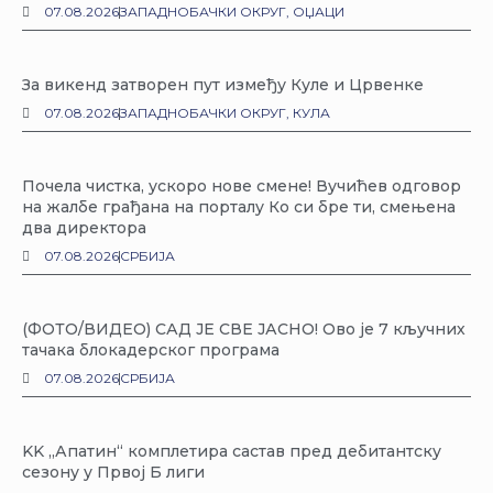
07.08.2026
ЗАПАДНОБАЧКИ ОКРУГ
,
ОЏАЦИ
За викенд затворен пут између Куле и Црвенке
07.08.2026
ЗАПАДНОБАЧКИ ОКРУГ
,
КУЛА
Почела чистка, ускоро нове смене! Вучићев одговор
на жалбе грађана на порталу Ко си бре ти, смењена
два директора
07.08.2026
СРБИЈА
(ФОТО/ВИДЕО) САД ЈЕ СВЕ ЈАСНО! Ово је 7 кључних
тачака блокадерског програма
07.08.2026
СРБИЈА
KK „Апатин“ комплетира састав пред дебитантску
сезону у Првој Б лиги