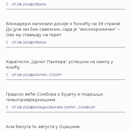
07.08.2026
СРБИЈА
Блокадери написали досије о Ђокићу на 39 страна!
До јуче им био савезник, сада је “високоризичан“ –
Ово му стављају на терет
07.08.2026
СРБИЈА
Каратисти „Црног Пантера“ успешни на кампу у
Книћу
07.08.2026
АПАТИН
,
СПОРТ
Градско веће Сомбора о буџету и подршци
пољопривредницима
07.08.2026
ЗАПАДНОБАЧКИ ОКРУГ
,
СОМБОР
Ана Бекута 14. августа у Оџацима