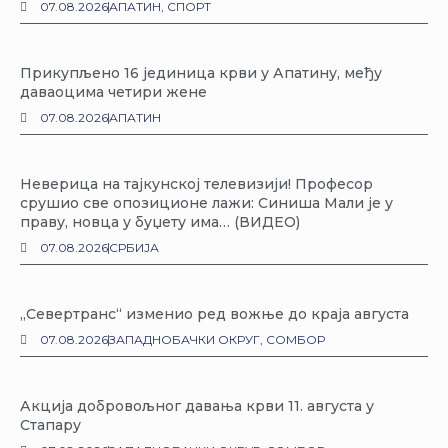
07.08.2026
АПАТИН
,
СПОРТ
Прикупљено 16 јединица крви у Апатину, међу
даваоцима четири жене
07.08.2026
АПАТИН
Неверица на тајкунској телевизији! Професор
срушио све опозиционе лажи: Синиша Мали је у
праву, новца у буџету има… (ВИДЕО)
07.08.2026
СРБИЈА
„Севертранс“ изменио ред вожње до краја августа
07.08.2026
ЗАПАДНОБАЧКИ ОКРУГ
,
СОМБОР
Акција добровољног давања крви 11. августа у
Стапару