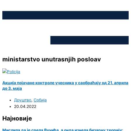
ministarstvo unutrasnjih posloav
Акција појачане контроле учесника у саобраћају од 21. априла
до 3. маја
Друштво
,
Србија
20.04.2022
Најновије
Мислила да је срела Вучића, а онда изнела бизарну теорију: