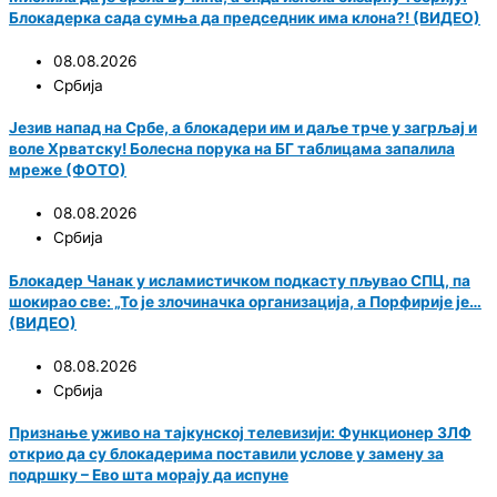
Блокадерка сада сумња да председник има клона?! (ВИДЕО)
08.08.2026
Србија
Језив напад на Србе, а блокадери им и даље трче у загрљај и
воле Хрватску! Болесна порука на БГ таблицама запалила
мреже (ФОТО)
08.08.2026
Србија
Блокадер Чанак у исламистичком подкасту пљувао СПЦ, па
шокирао све: „То је злочиначка организација, а Порфирије је…
(ВИДЕО)
08.08.2026
Србија
Признање уживо на тајкунској телевизији: Функционер ЗЛФ
открио да су блокадерима поставили услове у замену за
подршку – Ево шта морају да испуне