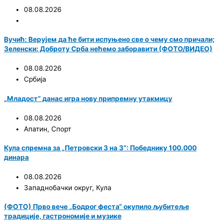
08.08.2026
Вучић: Верујем да ће бити испуњено све о чему смо причали;
Зеленски: Доброту Срба нећемо заборавити (ФОТО/ВИДЕО)
08.08.2026
Србија
„Младост“ данас игра нову припремну утакмицу
08.08.2026
Апатин
,
Спорт
Кула спремна за „Петровски 3 на 3“: Победнику 100.000
динара
08.08.2026
Западнобачки округ
,
Кула
(ФОТО) Прво вече „Бодрог феста“ окупило љубитеље
традиције, гастрономије и музике