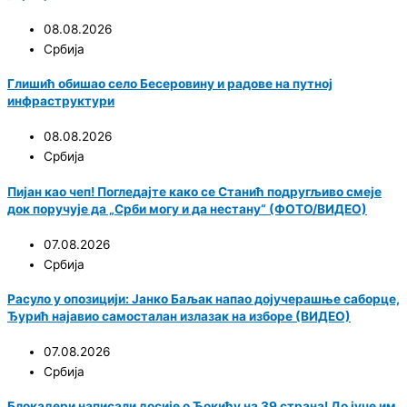
08.08.2026
Србија
Глишић обишао село Бесеровину и радове на путној
инфраструктури
08.08.2026
Србија
Пијан као чеп! Погледајте како се Станић подругљиво смеје
док поручује да „Срби могу и да нестану“ (ФОТО/ВИДЕО)
07.08.2026
Србија
Расуло у опозицији: Јанко Баљак напао дојучерашње саборце,
Ђурић најавио самосталан излазак на изборе (ВИДЕО)
07.08.2026
Србија
Блокадери написали досије о Ђокићу на 39 страна! До јуче им