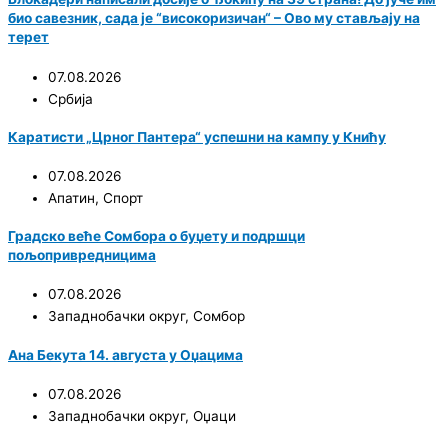
био савезник, сада је “високоризичан“ – Ово му стављају на
терет
07.08.2026
Србија
Каратисти „Црног Пантера“ успешни на кампу у Книћу
07.08.2026
Апатин
,
Спорт
Градско веће Сомбора о буџету и подршци
пољопривредницима
07.08.2026
Западнобачки округ
,
Сомбор
Ана Бекута 14. августа у Оџацима
07.08.2026
Западнобачки округ
,
Оџаци