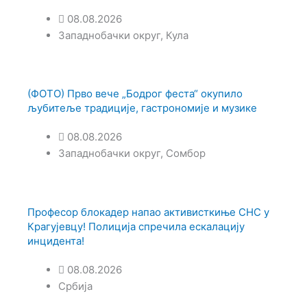
08.08.2026
Западнобачки округ
,
Кула
(ФОТО) Прво вече „Бодрог феста“ окупило
љубитеље традиције, гастрономије и музике
08.08.2026
Западнобачки округ
,
Сомбор
Професор блокадер напао активисткиње СНС у
Крагујевцу! Полиција спречила ескалацију
инцидента!
08.08.2026
Србија