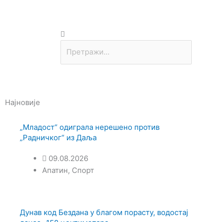
Претрага
Y
o
u
Најновије
„Младост“ одиграла нерешено против
u
„Радничког“ из Даља
b
09.08.2026
Апатин
,
Спорт
e
Дунав код Бездана у благом порасту, водостај