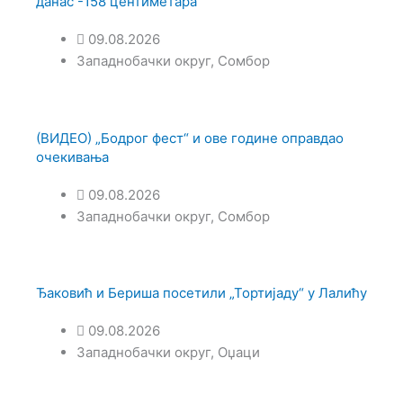
данас -158 центиметара
09.08.2026
Западнобачки округ
,
Сомбор
(ВИДЕО) „Бодрог фест“ и ове године оправдао
очекивања
09.08.2026
Западнобачки округ
,
Сомбор
Ђаковић и Бериша посетили „Тортијаду“ у Лалићу
09.08.2026
Западнобачки округ
,
Оџаци