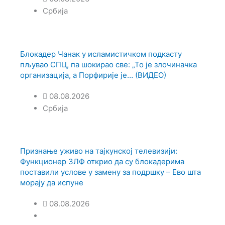
Србија
Блокадер Чанак у исламистичком подкасту
пљувао СПЦ, па шокирао све: „То је злочиначка
организација, а Порфирије је… (ВИДЕО)
08.08.2026
Србија
Признање уживо на тајкунској телевизији:
Функционер ЗЛФ открио да су блокадерима
поставили услове у замену за подршку – Ево шта
морају да испуне
08.08.2026