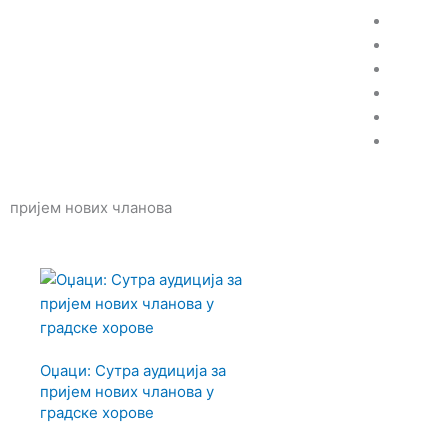
Пређи
на
садржај
пријем нових чланова
Оџаци: Сутра аудиција за
пријем нових чланова у
градске хорове