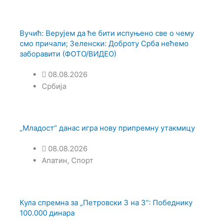
Вучић: Верујем да ће бити испуњено све о чему
смо причали; Зеленски: Доброту Срба нећемо
заборавити (ФОТО/ВИДЕО)
08.08.2026
Србија
„Младост“ данас игра нову припремну утакмицу
08.08.2026
Апатин
,
Спорт
Кула спремна за „Петровски 3 на 3“: Победнику
100.000 динара