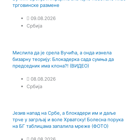
трговинске размене
09.08.2026
Србија
Мислила да је срела Вучића, а онда изнела
бизарну теорију: Блокадерка сада сумња да
председник има клона?! (ВИДЕО)
08.08.2026
Србија
Језив напад на Србе, а блокадери им и даље
трче у загрљај и воле Хрватску! Болесна порука
на БГ таблицама запалила мреже (ФОТО)
08.08.2026