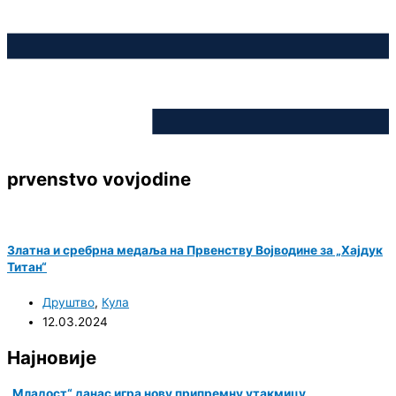
prvenstvo vovjodine
Златна и сребрна медаља на Првенству Војводине за „Хајдук
Титан“
Друштво
,
Кула
12.03.2024
Најновије
„Младост“ данас игра нову припремну утакмицу