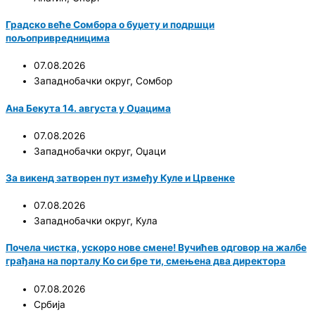
Градско веће Сомбора о буџету и подршци
пољопривредницима
07.08.2026
Западнобачки округ
,
Сомбор
Ана Бекута 14. августа у Оџацима
07.08.2026
Западнобачки округ
,
Оџаци
За викенд затворен пут између Куле и Црвенке
07.08.2026
Западнобачки округ
,
Кула
Почела чистка, ускоро нове смене! Вучићев одговор на жалбе
грађана на порталу Ко си бре ти, смењена два директора
07.08.2026
Србија