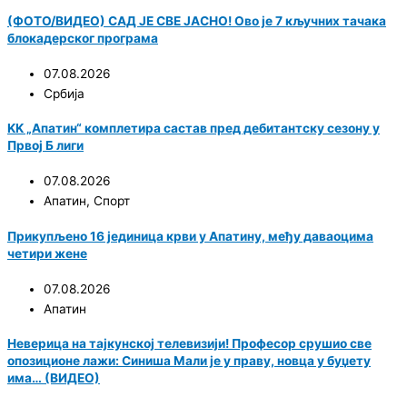
(ФОТО/ВИДЕО) САД ЈЕ СВЕ ЈАСНО! Ово је 7 кључних тачака
блокадерског програма
07.08.2026
Србија
KK „Апатин“ комплетира састав пред дебитантску сезону у
Првој Б лиги
07.08.2026
Апатин
,
Спорт
Прикупљено 16 јединица крви у Апатину, међу даваоцима
четири жене
07.08.2026
Апатин
Неверица на тајкунској телевизији! Професор срушио све
опозиционе лажи: Синиша Мали је у праву, новца у буџету
има… (ВИДЕО)