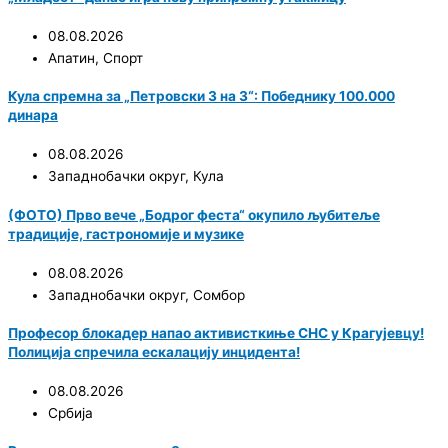
08.08.2026
Апатин
,
Спорт
Кула спремна за „Петровски 3 на 3“: Победнику 100.000
динара
08.08.2026
Западнобачки округ
,
Кула
(ФОТО) Прво вече „Бодрог феста“ окупило љубитеље
традиције, гастрономије и музике
08.08.2026
Западнобачки округ
,
Сомбор
Професор блокадер напао активисткиње СНС у Крагујевцу!
Полиција спречила ескалацију инцидента!
08.08.2026
Србија