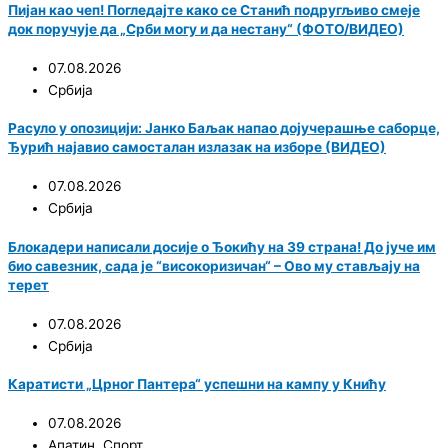
Пијан као чеп! Погледајте како се Станић подругљиво смеје
док поручује да „Срби могу и да нестану“ (ФОТО/ВИДЕО)
07.08.2026
Србија
Расуло у опозицији: Јанко Баљак напао дојучерашње саборце,
Ђурић најавио самосталан излазак на изборе (ВИДЕО)
07.08.2026
Србија
Блокадери написали досије о Ђокићу на 39 страна! До јуче им
био савезник, сада је “високоризичан“ – Ово му стављају на
терет
07.08.2026
Србија
Каратисти „Црног Пантера“ успешни на кампу у Книћу
07.08.2026
Апатин
,
Спорт