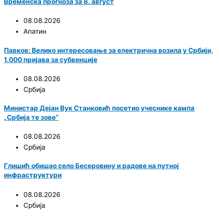
Временска прогноза за 8. август
08.08.2026
Апатин
Павков: Велико интересовање за електрична возила у Србији,
1.000 пријава за субвенције
08.08.2026
Србија
Министар Дејан Вук Станковић посетио учеснике кампа
„Србија те зове“
08.08.2026
Србија
Глишић обишао село Бесеровину и радове на путној
инфраструктури
08.08.2026
Србија