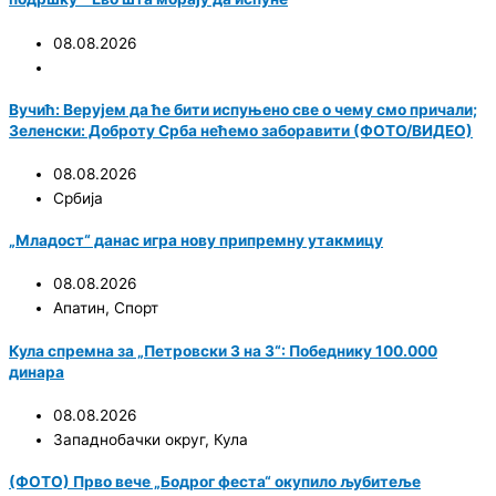
08.08.2026
Вучић: Верујем да ће бити испуњено све о чему смо причали;
Зеленски: Доброту Срба нећемо заборавити (ФОТО/ВИДЕО)
08.08.2026
Србија
„Младост“ данас игра нову припремну утакмицу
08.08.2026
Апатин
,
Спорт
Кула спремна за „Петровски 3 на 3“: Победнику 100.000
динара
08.08.2026
Западнобачки округ
,
Кула
(ФОТО) Прво вече „Бодрог феста“ окупило љубитеље