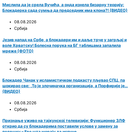
Мислила да је срела Вучића, а онда изнела бизарну теорију:
Блокадерка сада сумња да председник има клона?! (ВИДЕО)
08.08.2026
Србија
Језив напад на Србе, а блокадери им и даље трче у загрљај и
воле Хрватску! Болесна порука на БГ таблицама запалила
мреже (ФОТО)
08.08.2026
Србија
Блокадер Чанак у исламистичком подкасту пљувао СПЦ, па
шокирао све: „То је злочиначка организација, а Порфирије је…
(ВИДЕО)
08.08.2026
Србија
Признање уживо на тајкунској телевизији: Функционер ЗЛФ
открио да су блокадерима поставили услове у замену за
подршку – Ево шта морају да испуне