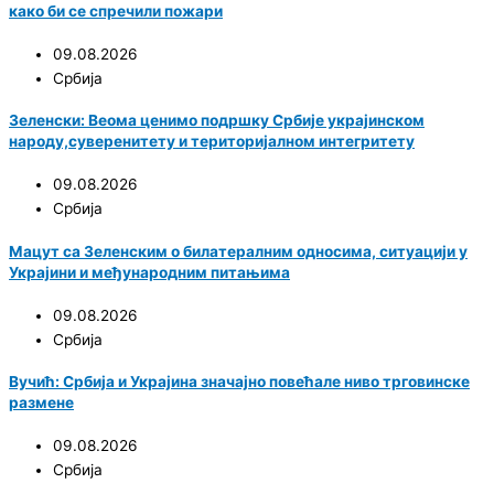
како би се спречили пожари
09.08.2026
Србија
Зеленски: Веома ценимо подршку Србије украјинском
народу,суверенитету и територијалном интегритету
09.08.2026
Србија
Мацут са Зеленским о билатералним односима, ситуацији у
Украјини и међународним питањима
09.08.2026
Србија
Вучић: Србија и Украјина значајно повећале ниво трговинске
размене
09.08.2026
Србија