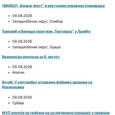
(ВИДЕО) „Бодрог фест“ и ове године оправдао очекивања
09.08.2026
Западнобачки округ
,
Сомбор
Ђаковић и Бериша посетили „Тортијаду“ у Лалићу
09.08.2026
Западнобачки округ
,
Оџаци
Временска прогноза за 9. август
09.08.2026
Апатин
Вучић: У септембру отварамо фабрику дронова са
Израелцима
09.08.2026
Србија
МУП апелује на грађане да се одговорно понашају у природи