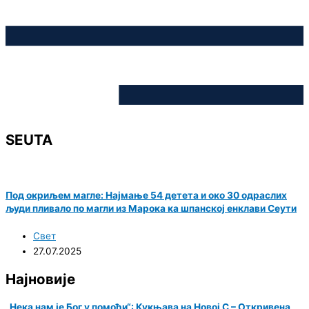
SEUTA
Под окриљем магле: Најмање 54 детета и око 30 одраслих
људи пливало по магли из Марока ка шпанској енклави Сеути
Свет
27.07.2025
Најновије
„Нека нам је Бог у помоћи“: Кукњава на Новој С – Откривена