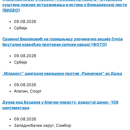
суштина лажних истраживања и истина о блокадерској листи
(ВИДЕО)
09.08.2026
Србија
Срамно! Видојковић на годишњицу злочиначке акције Олуја
брутално извређао протеран српски народ! (ФОТО)
09.08.2026
Србија
„Младост“ одиграла нерешено против „Радничког“ из Даља
09.08.2026
Апатин
,
Спорт
Дунав код Бездана у благом порасту, водостај данас -158
центиметара
09.08.2026
Западнобачки округ
,
Сомбор