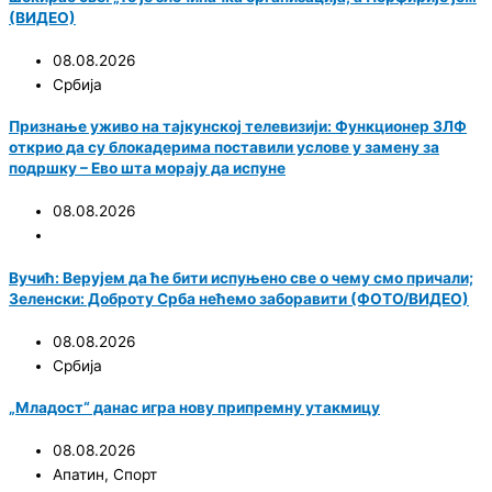
(ВИДЕО)
08.08.2026
Србија
Признање уживо на тајкунској телевизији: Функционер ЗЛФ
открио да су блокадерима поставили услове у замену за
подршку – Ево шта морају да испуне
08.08.2026
Вучић: Верујем да ће бити испуњено све о чему смо причали;
Зеленски: Доброту Срба нећемо заборавити (ФОТО/ВИДЕО)
08.08.2026
Србија
„Младост“ данас игра нову припремну утакмицу
08.08.2026
Апатин
,
Спорт