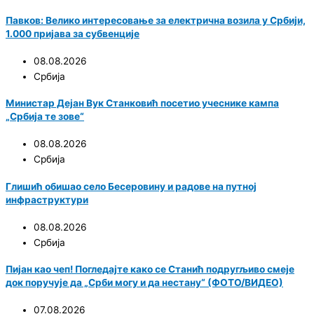
Павков: Велико интересовање за електрична возила у Србији,
1.000 пријава за субвенције
08.08.2026
Србија
Министар Дејан Вук Станковић посетио учеснике кампа
„Србија те зове“
08.08.2026
Србија
Глишић обишао село Бесеровину и радове на путној
инфраструктури
08.08.2026
Србија
Пијан као чеп! Погледајте како се Станић подругљиво смеје
док поручује да „Срби могу и да нестану“ (ФОТО/ВИДЕО)
07.08.2026