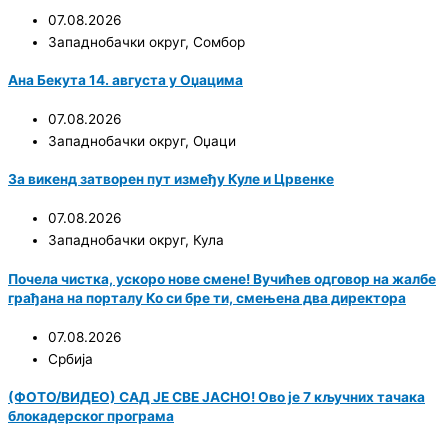
07.08.2026
Западнобачки округ
,
Сомбор
Ана Бекута 14. августа у Оџацима
07.08.2026
Западнобачки округ
,
Оџаци
За викенд затворен пут између Куле и Црвенке
07.08.2026
Западнобачки округ
,
Кула
Почела чистка, ускоро нове смене! Вучићев одговор на жалбе
грађана на порталу Ко си бре ти, смењена два директора
07.08.2026
Србија
(ФОТО/ВИДЕО) САД ЈЕ СВЕ ЈАСНО! Ово је 7 кључних тачака
блокадерског програма