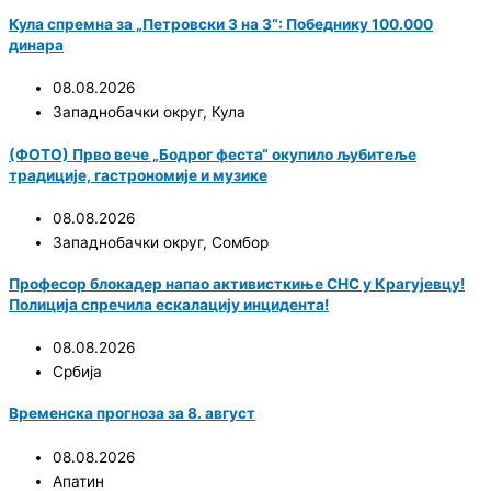
Кула спремна за „Петровски 3 на 3“: Победнику 100.000
динара
08.08.2026
Западнобачки округ
,
Кула
(ФОТО) Прво вече „Бодрог феста“ окупило љубитеље
традиције, гастрономије и музике
08.08.2026
Западнобачки округ
,
Сомбор
Професор блокадер напао активисткиње СНС у Крагујевцу!
Полиција спречила ескалацију инцидента!
08.08.2026
Србија
Временска прогноза за 8. август
08.08.2026
Апатин