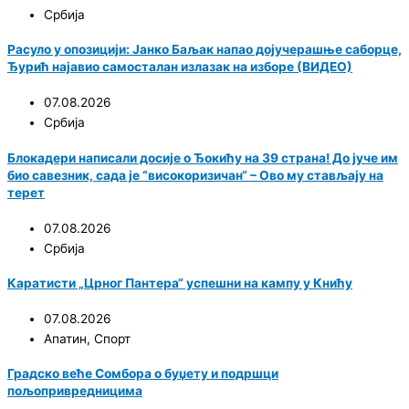
Србија
Расуло у опозицији: Јанко Баљак напао дојучерашње саборце,
Ђурић најавио самосталан излазак на изборе (ВИДЕО)
07.08.2026
Србија
Блокадери написали досије о Ђокићу на 39 страна! До јуче им
био савезник, сада је “високоризичан“ – Ово му стављају на
терет
07.08.2026
Србија
Каратисти „Црног Пантера“ успешни на кампу у Книћу
07.08.2026
Апатин
,
Спорт
Градско веће Сомбора о буџету и подршци
пољопривредницима