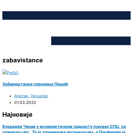
zabavistance
Забавиштанце породице Пешић
Апатин
,
Друштво
01.03.2022
Најновије
Блокадер Чанак у исламистичком подкасту пљувао СПЦ, па
шокирао све: „То је злочиначка организација, а Порфирије је…