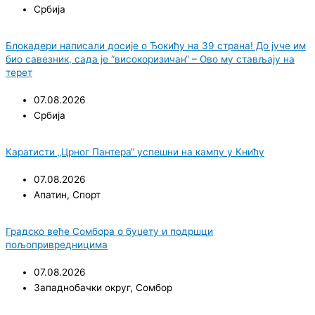
Србија
Блокадери написали досије о Ђокићу на 39 страна! До јуче им
био савезник, сада је “високоризичан“ – Ово му стављају на
терет
07.08.2026
Србија
Каратисти „Црног Пантера“ успешни на кампу у Книћу
07.08.2026
Апатин
,
Спорт
Градско веће Сомбора о буџету и подршци
пољопривредницима
07.08.2026
Западнобачки округ
,
Сомбор