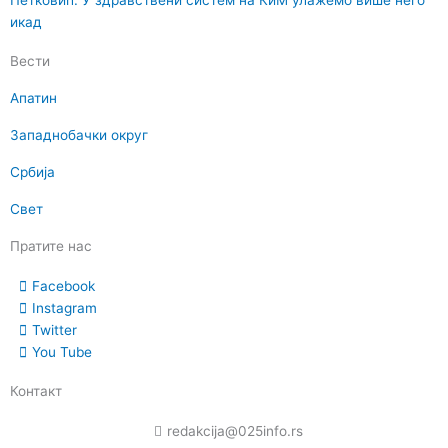
Петковић: У здравствени систем на КиМ улажемо више него
икад
Вести
Апатин
Западнобачки округ
Србија
Свет
Пратите нас
Facebook
Instagram
Twitter
You Tube
Контакт
redakcija@025info.rs