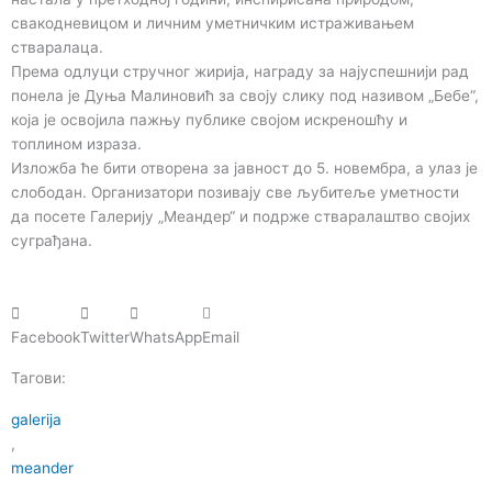
свакодневицом и личним уметничким истраживањем
стваралаца.
Према одлуци стручног жирија, награду за најуспешнији рад
понела је Дуња Малиновић за своју слику под називом „Бебе“,
која је освојила пажњу публике својом искреношћу и
топлином израза.
Изложба ће бити отворена за јавност до 5. новембра, а улаз је
слободан. Организатори позивају све љубитеље уметности
да посете Галерију „Меандер“ и подрже стваралаштво својих
суграђана.
Facebook
Twitter
WhatsApp
Email
Тагови:
galerija
,
meander