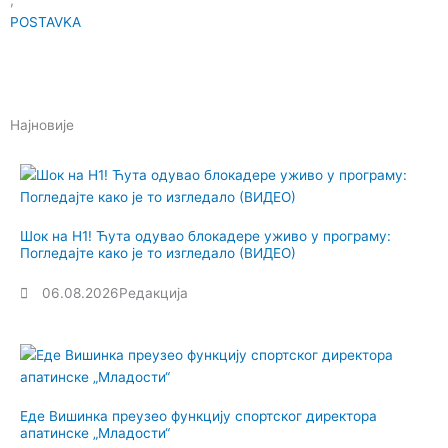
,
POSTAVKA
Најновије
Шок на Н1! Ћута одувао блокадере уживо у програму:
Погледајте како је то изгледало (ВИДЕО)
06.08.2026
Редакција
Еде Вишинка преузео функцију спортског директора
апатинске „Младости“