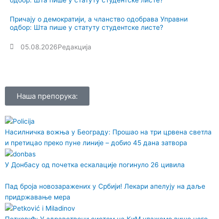
Причају о демократији, а чланство одобрава Управни
одбор: Шта пише у статуту студентске листе?
05.08.2026
Редакција
Наша препорука:
Насилничка вожња у Београду: Прошао на три црвена светла
и претицао преко пуне линије – добио 45 дана затвора
У Донбасу од почетка ескалације погинуло 26 цивила
Пад броја новозаражених у Србији! Лекари апелују на даље
придржавање мера