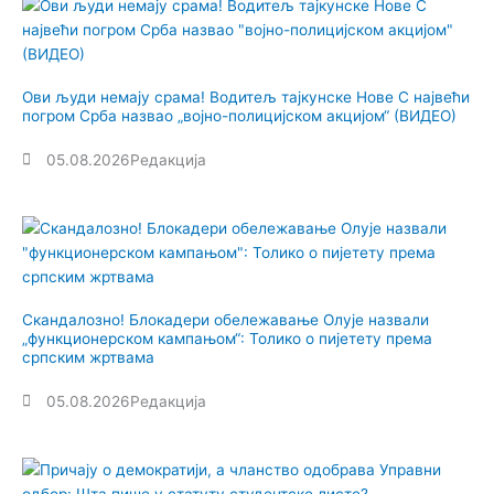
Ови људи немају срама! Водитељ тајкунске Нове С највећи
погром Срба назвао „војно-полицијском акцијом“ (ВИДЕО)
05.08.2026
Редакција
Скандалозно! Блокадери обележавање Олује назвали
„функционерском кампањом“: Толико о пијетету према
српским жртвама
05.08.2026
Редакција