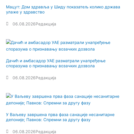
Мацут: Дом здравља у Шиду показатељ колико држава
улаже у здравство
06.08.2026
Редакција
Дачић и амбасадор УАЕ разматрали унапређење
споразума о признавању возачких дозвола
06.08.2026
Редакција
У Ваљеву завршена прва фаза санације несанитарне
депоније; Павков: Спремни за другу фазу
06.08.2026
Редакција