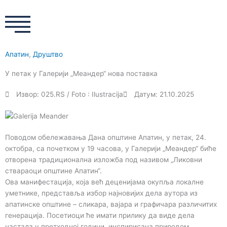
a
n
w
o
c
s
i
u
e
t
t
t
Апатин
,
Друштво
b
a
t
u
У петак у Галерији „Меандер“ нова поставка
o
g
e
b
Извор: 025.RS / Foto : Ilustracija
Датум: 21.10.2025
o
r
r
e
Поводом обележавања Дана општине Апатин, у петак, 24.
k
a
октобра, са почетком у 19 часова, у Галерији „Меандер“ биће
отворена традиционална изложба под називом „Ликовни
m
ствараоци општине Апатин“.
Ова манифестација, која већ деценијама окупља локалне
уметнике, представља избор најновијих дела аутора из
апатинске општине – сликара, вајара и графичара различитих
генерација. Посетиоци ће имати прилику да виде дела
настала у претходној години, инспирисана природом,