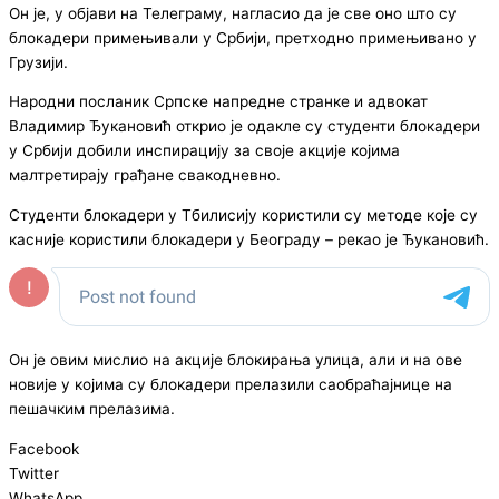
Он је, у објави на Телеграму, нагласио да је све оно што су
блокадери примењивали у Србији, претходно примењивано у
Грузији.
Народни посланик Српске напредне странке и адвокат
Владимир Ђукановић открио је одакле су студенти блокадери
у Србији добили инспирацију за своје акције којима
малтретирају грађане свакодневно.
Студенти блокадери у Тбилисију користили су методе које су
касније користили блокадери у Београду – рекао је Ђукановић.
Он је овим мислио на акције блокирања улица, али и на ове
новије у којима су блокадери прелазили саобраћајнице на
пешачким прелазима.
Facebook
Twitter
WhatsApp