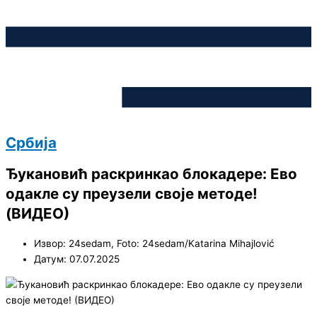
Србија
Ђукановић раскринкао блокадере: Ево
одакле су преузели своје методе!
(ВИДЕО)
Извор: 24sedam, Foto: 24sedam/Katarina Mihajlović
Датум: 07.07.2025