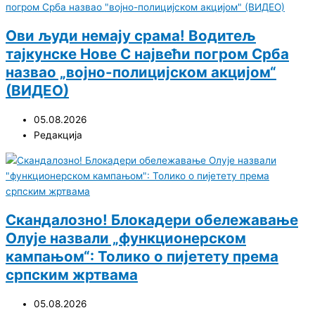
Ови људи немају срама! Водитељ
тајкунске Нове С највећи погром Срба
назвао „војно-полицијском акцијом“
(ВИДЕО)
05.08.2026
Редакција
Скандалозно! Блокадери обележавање
Олује назвали „функционерском
кампањом“: Толико о пијетету према
српским жртвама
05.08.2026