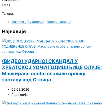
Email
Тагови:
blokaderi
,
Ђукановић
,
раскринкавање
Најновије
(ВИДЕО) УДАРНО! СКАНДАЛ У
ХРВАТСКОЈ УОЧИ ГОДИШЊИЦЕ ОЛУЈЕ:
Маскиране особе спалиле српску
заставу код Оточца
05.08.2026
Редакција