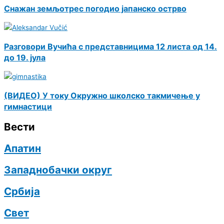
Снажан земљотрес погодио јапанско острво
Разговори Вучића с представницима 12 листа од 14.
до 19. јула
(ВИДЕО) У току Окружно школско такмичење у
гимнастици
Вести
Апатин
Западнобачки округ
Србија
Свет