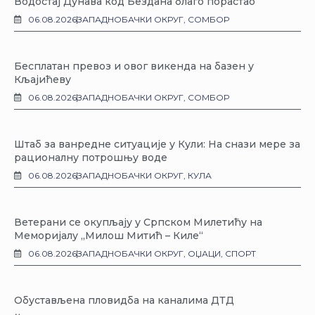
Водостај Дунава код Бездана благо порастао
06.08.2026
ЗАПАДНОБАЧКИ ОКРУГ
,
СОМБОР
Бесплатан превоз и овог викенда на базен у
Кљајићеву
06.08.2026
ЗАПАДНОБАЧКИ ОКРУГ
,
СОМБОР
Штаб за ванредне ситуације у Кули: На снази мере за
рационалну потрошњу воде
06.08.2026
ЗАПАДНОБАЧКИ ОКРУГ
,
КУЛА
Ветерани се окупљају у Српском Милетићу на
Меморијалу „Милош Митић – Киле“
06.08.2026
ЗАПАДНОБАЧКИ ОКРУГ
,
ОЏАЦИ
,
СПОРТ
Обустављена пловидба на каналима ДТД