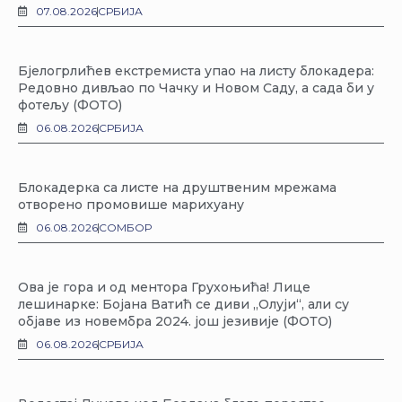
07.08.2026
СРБИЈА
Бјелогрлићев екстремиста упао на листу блокадера:
Редовно дивљао по Чачку и Новом Саду, а сада би у
фотељу (ФОТО)
06.08.2026
СРБИЈА
Блокадерка са листе на друштвеним мрежама
отворено промовише марихуану
06.08.2026
СОМБОР
Ова је гора и од ментора Грухоњића! Лице
лешинарке: Бојана Ватић се диви „Олуји“, али су
објаве из новембра 2024. још језивије (ФОТО)
06.08.2026
СРБИЈА