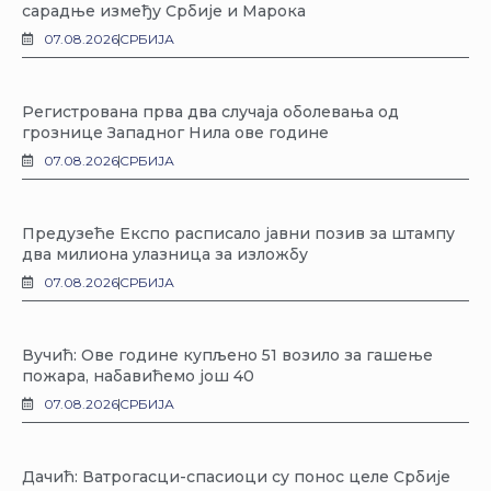
сарадње између Србије и Марока
07.08.2026
СРБИЈА
Регистрована прва два случаја оболевања од
грознице Западног Нила ове године
07.08.2026
СРБИЈА
Предузеће Експо расписало јавни позив за штампу
два милиона улазница за изложбу
07.08.2026
СРБИЈА
Вучић: Ове године купљено 51 возило за гашење
пожара, набавићемо још 40
07.08.2026
СРБИЈА
Дачић: Ватрогасци-спасиоци су понос целе Србије