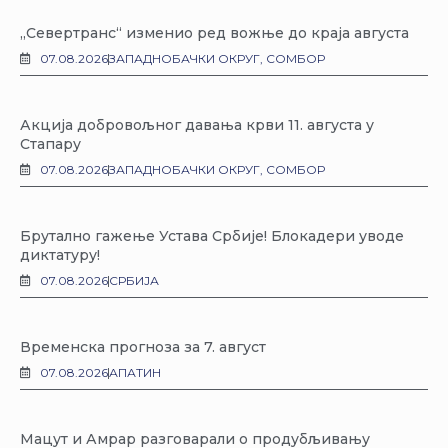
„Севертранс“ изменио ред вожње до краја августа
07.08.2026
ЗАПАДНОБАЧКИ ОКРУГ
,
СОМБОР
Акција добровољног давања крви 11. августа у
Стапару
07.08.2026
ЗАПАДНОБАЧКИ ОКРУГ
,
СОМБОР
Брутално гажење Устава Србије! Блокадери уводе
диктатуру!
07.08.2026
СРБИЈА
Временска прогноза за 7. август
07.08.2026
АПАТИН
Мацут и Амрар разговарали о продубљивању