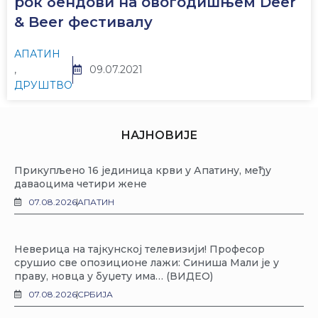
рок бендови на овогодишњем Deer
& Beer фестивалу
АПАТИН
,
09.07.2021
ДРУШТВО
НАЈНОВИЈЕ
Прикупљено 16 јединица крви у Апатину, међу
даваоцима четири жене
07.08.2026
АПАТИН
Неверица на тајкунској телевизији! Професор
срушио све опозиционе лажи: Синиша Мали је у
праву, новца у буџету има… (ВИДЕО)
07.08.2026
СРБИЈА