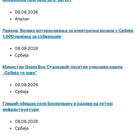
08.08.2026
Апатин
Павков: Велико интересовање за електрична возила у Србији,
1.000 пријава за субвенције
08.08.2026
Србија
Министар Дејан Вук Станковић посетио учеснике кампа
„Србија те зове“
08.08.2026
Србија
Глишић обишао село Бесеровину и радове на путној
инфраструктури
08.08.2026
Србија