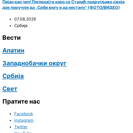
Пијан као чеп! Погледајте како се Станић подругљиво смеје
док поручује да „Срби могу и да нестану“ (ФОТО/ВИДЕО)
07.08.2026
Србија
Вести
Апатин
Западнобачки округ
Србија
Свет
Пратите нас
Facebook
Instagram
Twitter