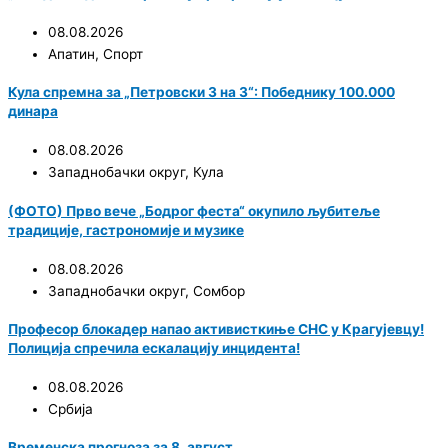
08.08.2026
Апатин
,
Спорт
Кула спремна за „Петровски 3 на 3“: Победнику 100.000
динара
08.08.2026
Западнобачки округ
,
Кула
(ФОТО) Прво вече „Бодрог феста“ окупило љубитеље
традиције, гастрономије и музике
08.08.2026
Западнобачки округ
,
Сомбор
Професор блокадер напао активисткиње СНС у Крагујевцу!
Полиција спречила ескалацију инцидента!
08.08.2026
Србија
Временска прогноза за 8. август