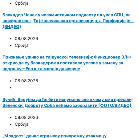
Србија
Блокадер Чанак у исламистичком подкасту пљувао СПЦ, па
шокирао све: „То је злочиначка организација, а Порфирије је…
(ВИДЕО)
08.08.2026
Србија
Признање уживо на тајкунској телевизији: Функционер ЗЛФ
открио да су блокадерима поставили услове у замену за
подршку – Ево шта морају да испуне
08.08.2026
Вучић: Верујем да ће бити испуњено све о чему смо причали;
Зеленски: Доброту Срба нећемо заборавити (ФОТО/ВИДЕО)
08.08.2026
Србија
„Младост“ данас игра нову припремну утакмицу