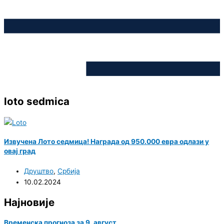
loto sedmica
Извучена Лото седмица! Награда од 950.000 евра одлази у
овај град
Друштво
,
Србија
10.02.2024
Најновије
Временска прогноза за 9. август