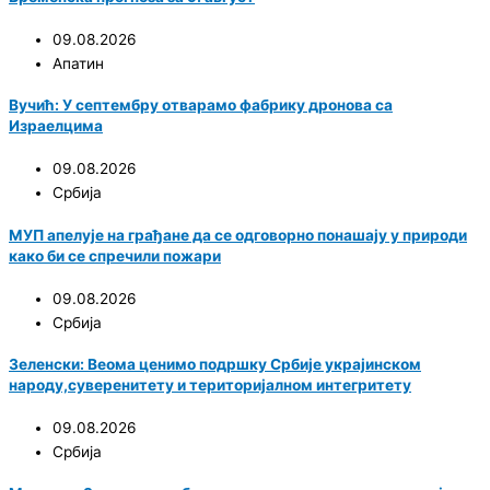
09.08.2026
Апатин
Вучић: У септембру отварамо фабрику дронова са
Израелцима
09.08.2026
Србија
МУП апелује на грађане да се одговорно понашају у природи
како би се спречили пожари
09.08.2026
Србија
Зеленски: Веома ценимо подршку Србије украјинском
народу,суверенитету и територијалном интегритету
09.08.2026
Србија