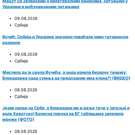
Мацут са Зеленским о билатералним односима, ситуацији у
Украјини и међународним питањима
09.08.2026
Србија
Вучић: Србија и Украјина значајно повећале ниво трговинске
размене
09.08.2026
Србија
Мислила да је срела Вучића, а онда изнела бизарну теорију:
Блокадерка сада сумња да председник има клона?! (ВИДЕО)
08.08.2026
Србија
Језив напад на Србе, а блокадери им и даље трче у загрљај и
воле Хрватску! Болесна порука на БГ таблицама запалила
мреже (ФОТО)
08.08.2026