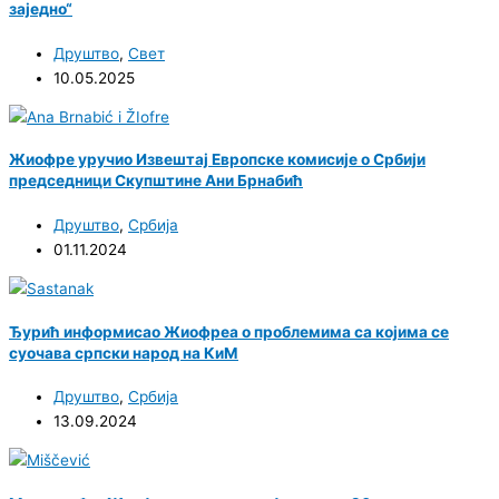
заједно“
Друштво
,
Свет
10.05.2025
Жиофре уручио Извештај Европске комисије о Србији
председници Скупштине Ани Брнабић
Друштво
,
Србија
01.11.2024
Ђурић информисао Жиофреа о проблемима са којима се
суочава српски народ на КиМ
Друштво
,
Србија
13.09.2024