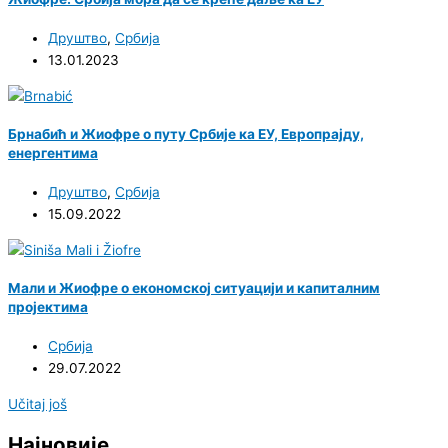
Друштво
,
Србија
13.01.2023
Брнабић и Жиофре о путу Србије ка ЕУ, Европрајду,
енергентима
Друштво
,
Србија
15.09.2022
Мали и Жиофре о економској ситуацији и капиталним
пројектима
Србија
29.07.2022
Učitaj još
Најновије