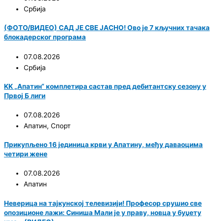
Србија
(ФОТО/ВИДЕО) САД ЈЕ СВЕ ЈАСНО! Ово је 7 кључних тачака
блокадерског програма
07.08.2026
Србија
KK „Апатин“ комплетира састав пред дебитантску сезону у
Првој Б лиги
07.08.2026
Апатин
,
Спорт
Прикупљено 16 јединица крви у Апатину, међу даваоцима
четири жене
07.08.2026
Апатин
Неверица на тајкунској телевизији! Професор срушио све
опозиционе лажи: Синиша Мали је у праву, новца у буџету