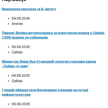
Временска прогноза за 8. август
08.08.2026
Апатин
Павков: Велико интересовање за електрична возила у Србији,
1.000 пријава за субвенције
08.08.2026
Србија
Министар Дејан Вук Станковић посетио учеснике кампа
„Србија те зове“
08.08.2026
Србија
Глишић обишао село Бесеровину и радове на путној
инфраструктури
08.08.2026