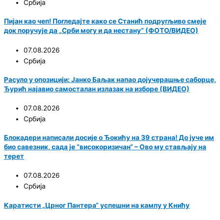
Србија
Пијан као чеп! Погледајте како се Станић подругљиво смеје
док поручује да „Срби могу и да нестану“ (ФОТО/ВИДЕО)
07.08.2026
Србија
Расуло у опозицији: Јанко Баљак напао дојучерашње саборце,
Ђурић најавио самосталан излазак на изборе (ВИДЕО)
07.08.2026
Србија
Блокадери написали досије о Ђокићу на 39 страна! До јуче им
био савезник, сада је “високоризичан“ – Ово му стављају на
терет
07.08.2026
Србија
Каратисти „Црног Пантера“ успешни на кампу у Книћу