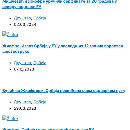
Мишчевић и Жиофре уручили серфикате за 20 градова у
оквиру подршке ЕУ
Друштво
,
Србија
02.03.2024
Жиофре: Извоз Србије у ЕУ у последњих 12 година порастао
шестоструко
Друштво
,
Србија
07.12.2023
Вучић са Жиофреом: Србија посвећена свом европском путу
Друштво
,
Србија
29.03.2023
Жиофре: Србија мора да се креће даље ка ЕУ