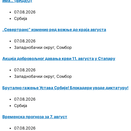
има… (ВИДЕО)
07.08.2026
Србија
„Севертранс“ изменио ред вожње до краја августа
07.08.2026
Западнобачки округ
,
Сомбор
Акција добровољног давања крви 11. августа у Стапару
07.08.2026
Западнобачки округ
,
Сомбор
Брутално гажење Устава Србије! Блокадери уводе диктатуру!
07.08.2026
Србија
Временска прогноза за 7. август
07.08.2026