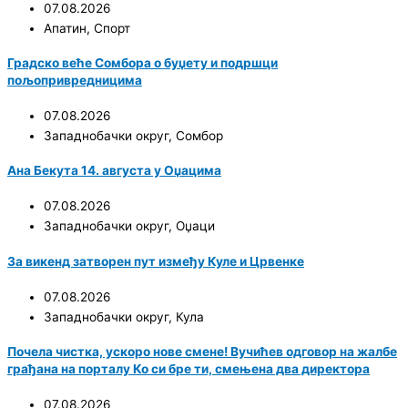
07.08.2026
Апатин
,
Спорт
Градско веће Сомбора о буџету и подршци
пољопривредницима
07.08.2026
Западнобачки округ
,
Сомбор
Ана Бекута 14. августа у Оџацима
07.08.2026
Западнобачки округ
,
Оџаци
За викенд затворен пут између Куле и Црвенке
07.08.2026
Западнобачки округ
,
Кула
Почела чистка, ускоро нове смене! Вучићев одговор на жалбе
грађана на порталу Ко си бре ти, смењена два директора
07.08.2026