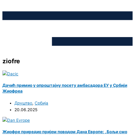
ziofre
Дачић примио у опроштајну посету амбасадора ЕУ у Србији
Жиофреа
Друштво
,
Србија
20.06.2025
Жиофре приредио пријем поводом Дана Европе: „Бољи смо