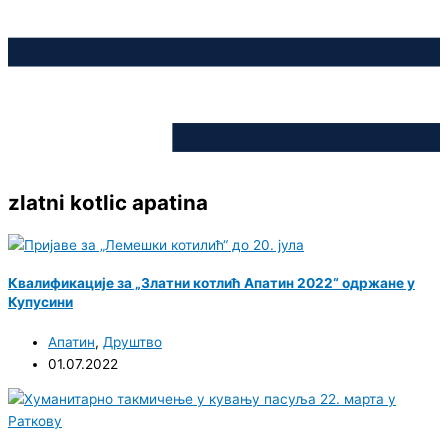
zlatni kotlic apatina
Квалификације за „Златни котлић Апатин 2022“ одржане у
Купусини
Апатин
,
Друштво
01.07.2022