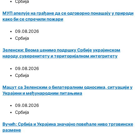
Србија
МУП апелује на грађане да се одговорно понашају у природи
како би се спречили пожари
09.08.2026
Србија
Зеленски: Веома ценимо подршку Србије украјинском
народу,суверенитету и територијалном интегритету
09.08.2026
Србија
Мацут са Зеленским о билатералним односима, ситуацији у
Украјини и међународним питањима
09.08.2026
Србија
Вучић: Србија и Украјина значајно повећале ниво трговинске
размене