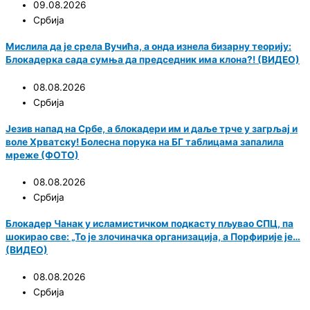
09.08.2026
Србија
Мислила да је срела Вучића, а онда изнела бизарну теорију:
Блокадерка сада сумња да председник има клона?! (ВИДЕО)
08.08.2026
Србија
Језив напад на Србе, а блокадери им и даље трче у загрљај и
воле Хрватску! Болесна порука на БГ таблицама запалила
мреже (ФОТО)
08.08.2026
Србија
Блокадер Чанак у исламистичком подкасту пљувао СПЦ, па
шокирао све: „То је злочиначка организација, а Порфирије је…
(ВИДЕО)
08.08.2026
Србија