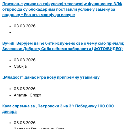
Признање уживо на тајкунској телевизији: Функционер ЗЛФ
открио да су блокадерима поставили услове у замену за
подршку – Ево шта морају да испуне
08.08.2026
Вучић: Верујем да ће бити испуњено све о чему смо причали;
Зеленски: Доброту Срба нећемо заборавити (ФОТО/ВИДЕО)
08.08.2026
Србија
„Младост“ данас игра нову припремну утакмицу
08.08.2026
Апатин
,
Спорт
Кула спремна за „Петровски 3 на 3“: Победнику 100.000
динара
08.08.2026
Западнобачки округ
,
Кула