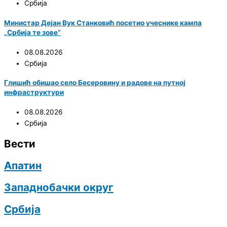
Србија
Министар Дејан Вук Станковић посетио учеснике кампа
„Србија те зове“
08.08.2026
Србија
Глишић обишао село Бесеровину и радове на путној
инфраструктури
08.08.2026
Србија
Вести
Апатин
Западнобачки округ
Србија