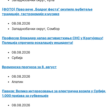
(ФОТО) Прво вече „Бодрог феста“ окупило љубитеље
традиције, гастрономије и музике
08.08.2026
Западнобачки округ
,
Сомбор
Професор блокадер напао активисткиње СНС у Крагујевцу!
Полиција спречила ескалацију инцидента!
08.08.2026
Србија
Временска прогноза за 8. август
08.08.2026
Апатин
Павков: Велико интересовање за електрична возила у Србији,
1.000 пријава за субвенције
08.08.2026