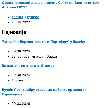
Одржано квалификационо вече у Сонти за „Златни котлић
Апатина 2022“
Апатин
,
Друштво
20.06.2022
Најновије
Ђаковић и Бериша посетили „Тортијаду“ у Лалићу
09.08.2026
Западнобачки округ
,
Оџаци
Временска прогноза за 9. август
09.08.2026
Апатин
Вучић: У септембру отварамо фабрику дронова са
Израелцима
09.08.2026