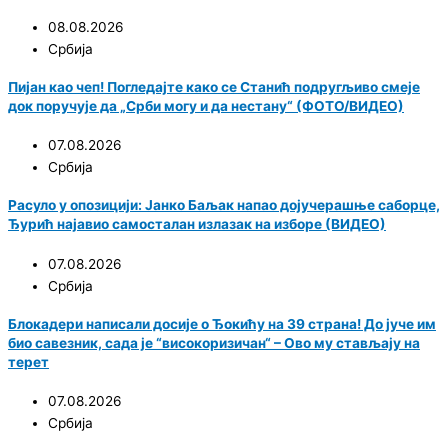
08.08.2026
Србија
Пијан као чеп! Погледајте како се Станић подругљиво смеје
док поручује да „Срби могу и да нестану“ (ФОТО/ВИДЕО)
07.08.2026
Србија
Расуло у опозицији: Јанко Баљак напао дојучерашње саборце,
Ђурић најавио самосталан излазак на изборе (ВИДЕО)
07.08.2026
Србија
Блокадери написали досије о Ђокићу на 39 страна! До јуче им
био савезник, сада је “високоризичан“ – Ово му стављају на
терет
07.08.2026
Србија