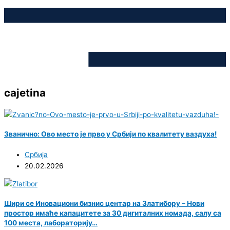
cajetina
Званично: Ово место је прво у Србији по квалитету ваздуха!
Србија
20.02.2026
Шири се Иновациони бизнис центар на Златибору – Нови
простор имаће капацитете за 30 дигиталних номада, салу са
100 места, лабораторију…