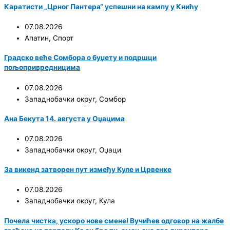
Каратисти „Црног Пантера“ успешни на кампу у Книћу
07.08.2026
Апатин
,
Спорт
Градско веће Сомбора о буџету и подршци
пољопривредницима
07.08.2026
Западнобачки округ
,
Сомбор
Ана Бекута 14. августа у Оџацима
07.08.2026
Западнобачки округ
,
Оџаци
За викенд затворен пут између Куле и Црвенке
07.08.2026
Западнобачки округ
,
Кула
Почела чистка, ускоро нове смене! Вучићев одговор на жалбе