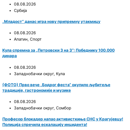
08.08.2026
Србија
„Младост“ данас игра нову припремну утакмицу
08.08.2026
Апатин
,
Спорт
Кула спремна за „Петровски 3 на 3“: Победнику 100.000
динара
08.08.2026
Западнобачки округ
,
Кула
(ФОТО) Прво вече „Бодрог феста“ окупило љубитеље
традиције, гастрономије и музике
08.08.2026
Западнобачки округ
,
Сомбор
Професор блокадер напао активисткиње СНС у Крагујевцу!
Полиција спречила ескалацију инцидента!