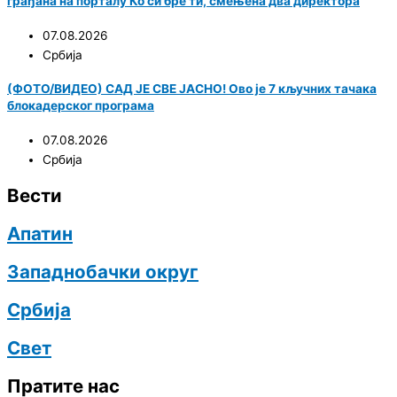
грађана на порталу Ко си бре ти, смењена два директора
07.08.2026
Србија
(ФОТО/ВИДЕО) САД ЈЕ СВЕ ЈАСНО! Ово је 7 кључних тачака
блокадерског програма
07.08.2026
Србија
Вести
Апатин
Западнобачки округ
Србија
Свет
Пратите нас