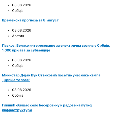
08.08.2026
Србија
Временска прогноза за 8. август
08.08.2026
Апатин
Павков: Велико интересовање за електрична возила у Србији,
1.000 пријава за субвенције
08.08.2026
Србија
Министар Дејан Вук Станковић посетио учеснике кампа
„Србија те зове“
08.08.2026
Србија
Глишић обишао село Бесеровину и радове на путној
инфраструктури