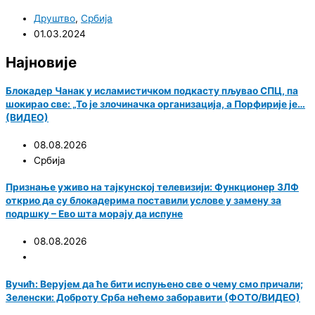
Друштво
,
Србија
01.03.2024
Најновије
Блокадер Чанак у исламистичком подкасту пљувао СПЦ, па
шокирао све: „То је злочиначка организација, а Порфирије је…
(ВИДЕО)
08.08.2026
Србија
Признање уживо на тајкунској телевизији: Функционер ЗЛФ
открио да су блокадерима поставили услове у замену за
подршку – Ево шта морају да испуне
08.08.2026
Вучић: Верујем да ће бити испуњено све о чему смо причали;
Зеленски: Доброту Срба нећемо заборавити (ФОТО/ВИДЕО)